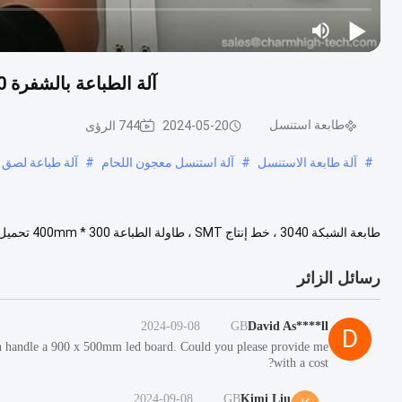
آلة الطباعة بالشفرة 3040 ، خط إنتاج SMT ، طاولة الطباعة 300 * 400mm
طابعة استنسل
2024-05-20
744 الرؤى
#
آلة طابعة الاستنسل
#
آلة استنسل معجون اللحام
#
آلة طباعة لصق ا
متجرنا على الانترنت:https://www.charmhigh-smt.com/sale-475969...
رسائل الزائر
2024-09-08
GB
David As****ll
D
can handle a 900 x 500mm led board. Could you please provide me
with a cost?
2024-09-08
GB
Kimi Liu