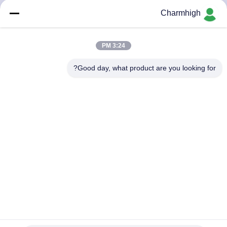
المصنع
Charmhigh
مراقبة
3:24 PM
الجودة
Good day, what product are you looking for?
اتصل
بنا
أخبار
SHOPPING
ON
LINE
مغذيات مثالية CHMT48VB 58 + آلة انتقاء ووضع سطح المكتب
لكاميرا الرؤية المزدوجة