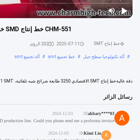
CHM-551 خط إنتاج SMD خط تجميع SMT دقة عالية 4 رؤوس PCB صنع الروبوت
خط إنتاج SMT
2025-07-11
202 الرؤى
#
آلة تكنولوجيا سطح جبل
#
خط تجميع smt
#
آلة تجميع smt
التكوين العالي ، اجتاز اختبار CPK ، الجزء الأدنى 0201 1الطابعة 3250 ال...
عر
رسائل الزائر
2024-12-03
IR
akbary****03
A
 production line. Could you please send me a proforma invoice?
2024-12-03
IR
Kimi Liu
K