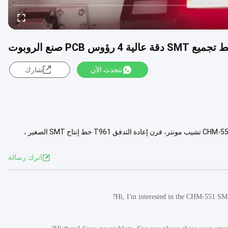
نتحدث الآن
شارك
دقة عاليةخط إنتاج SMT الاقتصادي 3250 طابعة شرائح شبه تلقائية، CHM-551 SMT تشيب مونتر، فرن إعادة التدفق T961 خط إنتاج SMT الصغير ،
ض المزيد
اترك رسالة
Hi, I'm interested in the CHM-551 SMD