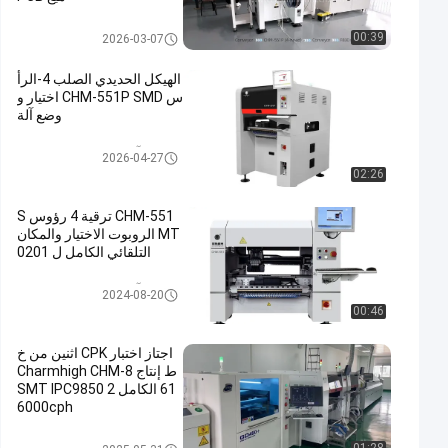
خط إنتاج SMT
00:39
2026-03-07
الهيكل الحديدي الصلب 4-الرأ
س CHM-551P SMD اختيار و
وضع آلة
آلة SMT Pick and Place
2026-04-27
02:26
CHM-551 ترقية 4 رؤوس S
MT الروبوت الاختيار والمكان
التلقائي الكامل ل 0201
آلة SMT Pick and Place
2024-08-20
00:46
اجتاز اختبار CPK اثنين من خ
ط إنتاج Charmhigh CHM-8
61 الكامل SMT IPC9850 2
6000cph
خط إنتاج SMT