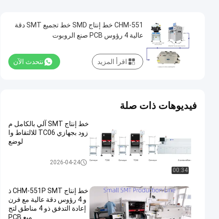
CHM-551 خط إنتاج SMD خط تجميع SMT دقة
عالية 4 رؤوس PCB صنع الروبوت
اقرأ المزيد
نتحدث الآن
فيديوهات ذات صلة
خط إنتاج SMT آلي بالكامل م
زود بجهازي TC06 للالتقاط وا
لوضع
خط إنتاج SMT
2026-04-24
00:34
خط إنتاج CHM-551P SMT ذ
و 4 رؤوس دقة عالية مع فرن
إعادة التدفق ذو 4 مناطق لتج
ميع PCB