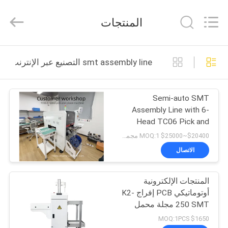
-
2026
CHARMHIGH
المنتجات
TECHNOLOGY
LIMITED.
All
Rights
Reserved.
بيت
smt assembly line التصنيع عبر الإنترنت
منتجات
Semi-auto SMT
Assembly Line with 6-
مقاطع
Head TC06 Pick and
الفيديو
Place
$20400~$25000 MOQ:1 مجموعة
الاتصال
معلومات
المنتجات الإلكترونية
عنا
أوتوماتيكي PCB إفراج K2-
250 SMT مجلة محمل
جولة
لخط التجميع SMT
$1650 MOQ:1PCS