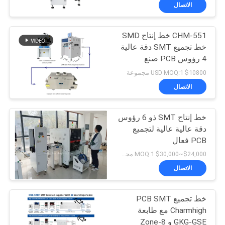
المصنع
الاتصال
CHM-551 خط إنتاج SMD
مراقبة
خط تجميع SMT دقة عالية
الجودة
4 رؤوس PCB صنع
الروبوت
$10800 USD MOQ:1 مجموعة
اتصل
الاتصال
بنا
خط إنتاج SMT ذو 6 رؤوس
دقة عالية عالية لتجميع
أخبار
PCB فعال
$24,000~$30,000 MOQ:1 مجموعة
SHOPPING
الاتصال
ON
خط تجميع PCB SMT
LINE
Charmhigh مع طابعة
GKG-GSE و 8-Zone