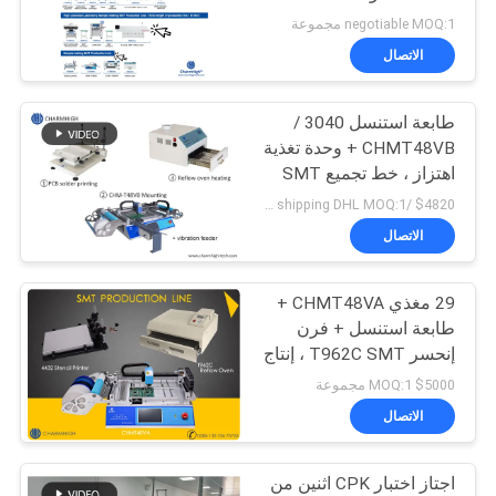
خريطة
Reflow
negotiable MOQ:1 مجموعة
الموقع
الاتصال
طابعة استنسل 3040 /
سياسة
CHMT48VB + وحدة تغذية
الخصوصية
اهتزاز ، خط تجميع SMT
PCB / فرن إنحسار BRT-
$4820 /set including shipping DHL MOQ:1 مجموعة
420
الاتصال
29 مغذي CHMT48VA +
طابعة استنسل + فرن
إنحسر T962C SMT ، إنتاج
دفعة النموذج الأولي
$5000 MOQ:1 مجموعة
الاتصال
اجتاز اختبار CPK اثنين من