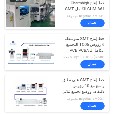
خط إنتاج Charmhigh
CHM-861 الكامل SMT
IPC9850 26000cph
negotiable MOQ:1 مجموعة
الاتصال
خط إنتاج SMT متوسطة ،
6 رؤوس TC06 التجميع
الكامل لـ PCB PCBA
التصنيع
$20400~$25000 MOQ:1 مجموعة
الاتصال
خط إنتاج SMT على نطاق
واسع مع 10 رؤوس
لالتقاط ووضع تجميع ثنائي
الفينيل متعدد الكلور في
negotiable MOQ:1 مجموعة
صناعة الإلكترونيات
الاتصال