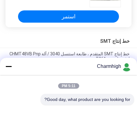
Oven
استمر
خط إنتاج SMT
خط إنتاج SMT المتقدم ، طابعة استنسل 3040 / آلة CHMT48VB Pnp
/ فرن إنحسر T961
Charmhigh
الطول الإجمالي 3.5m دقة عالية خط إنتاج SMT صغير 0201، BGA، IC
144pin
5:11 PM
خط تجميع ثنائي الفينيل متعدد الكلور للسيارات عالي الأداء لتصنيع
الإلكترونيات
Good day, what product are you looking for?
فئات شعبية
جميع
آلة SMT Pick And 
خط إنتاج SMT
Place