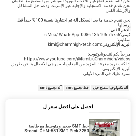
نحن دائما نقدم قطع غيار للآلات، التوريد المباشر من المصنع مع الضمان.
نحن نقدم خدمة الاستجابة والإجابة عبر الإنترنت ودعم حل المشاكل
والإرشاد الفني.
نحن نقدم خدمة ما بعد البيع
كل آلة تم اختبارها بنسبة 100% جيداً قبل
إرسالها
الدعم الفني:
كيمي's Mob/ WhatsApp: 0086 135 106 75756
سكايب:
البريد الإلكتروني:
kimi@charmhigh-tech.com
مرحباً بكم لتتبعونا
يوتيوب
:
https://www.youtube.com/@KimiLiuCharmhigh/videos
إذا كنت تريد معرفة المزيد من المعلومات، يرجى الاتصال بنا عن طريق
البريد الإلكتروني.
سنرد عليك في المرة الأولى
آلة تكنولوجيا سطح جبل
خط تجميع smt
آلة تجميع smt
احصل على افضل سعر ل
خط SMT صغير ومتوسط مع طابعة
3250 Stecnil CHM-551 SMT Pick
and Place Machine 830 Reflow