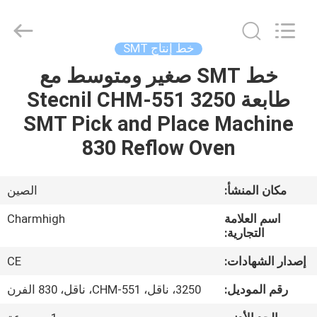
-
2026
CHARMHIGH
TECHNOLOGY
LIMITED.
خط إنتاج SMT
All
Rights
Reserved.
خط SMT صغير ومتوسط مع
بيت
طابعة 3250 Stecnil CHM-551
منتجات
SMT Pick and Place Machine
830 Reflow Oven
مقاطع
الفيديو
مكان المنشأ:
الصين
اسم العلامة
Charmhigh
معلومات
التجارية:
عنا
إصدار الشهادات:
CE
رقم الموديل:
3250، ناقل، CHM-551، ناقل، 830 الفرن
جولة