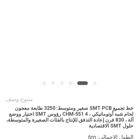
خريطة
الموقع
سياسة
الخصوصية
منتوج وصف
خط تجميع SMT PCB صغير ومتوسط: 3250 طابعة معجون
لحام شبه أوتوماتيكي ، CHM-551 4 رؤوس SMT اختيار ووضع
آلة ، 830 فرن إعادة التدفق.
للإنتاج بالفئات الصغيرة والمتوسطة،
حلول SMT الاقتصادية
الطول الإجمالي: 6m