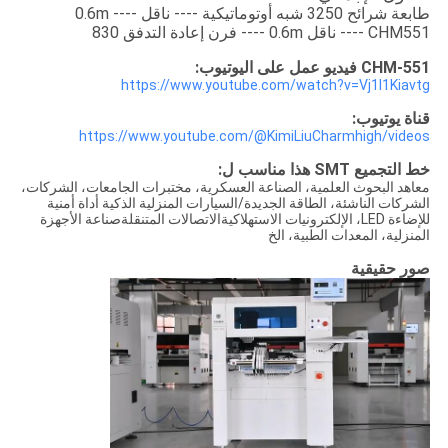
طابعة شرائح 3250 شبه أوتوماتيكية ---- ناقل 0.6m ----
CHM551 ---- ناقل 0.6m ---- فرن إعادة التدفق 830
CHM-551 فيديو عمل على اليوتيوب:
https://www.youtube.com/watch?v=Vj1I1Kiavtg
قناة يوتيوب:
https://www.youtube.com/@KimiLiuCharmhigh/videos
خط التجميع SMT هذا مناسب ل:
معاهد البحوث العلمية، الصناعة العسكرية، مختبرات الجامعات، الشركات،
الشركات الناشئة، الطاقة الجديدة/السيارات المنزلية الذكية أداة أمنية
للإضاءة LED، الإلكترونيات الاستهلاكيةالاتصالات المتنقلةصناعة الأجهزة
المنزلية، المعدات الطبية، الخ
صور حقيقية