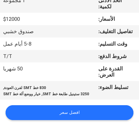
الحد الأدنى
1 مجموعة
المصنع
لكمية:
الأسعار:
$12000
مراقبة
تفاصيل التغليف:
صندوق خشبي
الجودة
وقت التسليم:
5-8 أيام عمل
اتصل
شروط الدفع:
T/T
بنا
القدرة على
50 شهريا
العرض:
أخبار
تسليط الضوء:
,
830 خط SMT لفرن العودة
,
3250 ستينيل طابعة خط SMT
خيار ووضع آلة خط SMT
SHOPPING
افضل سعر
ON
LINE