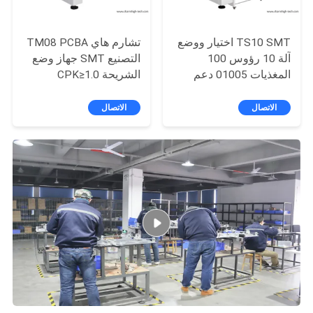
TS10 SMT اختيار ووضع
تشارم هاي TM08 PCBA
آلة 10 رؤوس 100
التصنيع SMT جهاز وضع
المغذيات 01005 دعم
الشريحة CPK≥1.0
عالية السرعة
الاتصال
الاتصال