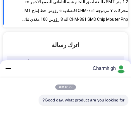
CHM-861 SMD Chip Mouter Pnp آلة 8 رؤوس 100 مغذي ثنائي الفينيل متعدد الكلور خط التجميع
تشارم هاي دقة عالية 4 رؤوس SMT اختار ووضع آلة تغيير الفوهة التلقائية CPKCPK≥1.0
آلة تصنيع ثنائي الفينيل متعدد الكلور الأوتوماتيكية الكاملة CHM-861 تجميع ثنائي الفينيل متعدد الكلور 8 رؤوس 100 مغذي
سطح المكتب SMT Chip Mounter ، طباعة الاستنسل ، T961 Reflow Oven PCB Assembly Line
خط إنتاج SMT عالي الدقة T961 فرن إنحسر 60 مغذيًا يختارون ويضعون الآلة
اترك رسالة
خط تجميع ثنائي الفينيل متعدد الكلور صغير Chmt48vb سطح طاولة انتقاء ووضع فرن إنحسر T961
6 رؤوس SMT خط إنتاج طابعة شاشة 13000cph 3250 ، CHM-750 Auto Nozzle Changer
Charmhigh
CHMRO-420 سطح المكتب 2500 واط سخان IC ، خالية من الرصاص ، هواء ساخن ، فرن إعادة التدفق بالأشعة تحت الحمراء
مساحة لحام كبيرة T962C فرن إعادة تدفق SMT سخان الأشعة تحت الحمراء IC 2500 واط، آلة لحام إعادة التدفق LED
T962A مع فرن إنحسر منضدة العادم 300 * 320mm 1500w IC سخان محطة لحام الأشعة تحت الحمراء
6:29 AM
الهواء الساخن + الأشعة تحت الحمراء 2500 واط فرن إعادة التدفق الخالي من الرصاص CHMRO-420 محطة تسخين SMD
Good day, what product are you looking for?
الهواء الساخن + مزيج تسخين بالأشعة تحت الحمراء 2500 واط SMT فرن إنحسر ، آلة لحام نوع الدرج
Charmhigh 420 فرن إنحسر 300 * 300mm الهواء الساخن + الأشعة تحت الحمراء 2500w محطة تسخين SMT
T961 تسخين بالأشعة تحت الحمراء SMT إنحسر فرن 3.5kw 230 * 730mm لحام فرن Puhui T-961
فئات شعبية
جميع
وحدة التغذية الكهربائية SMT 8/12/16 / 24mm لـ 530560761 & Yamaha YG12 YG200 YG100 YV100XG YV100XE YV100II