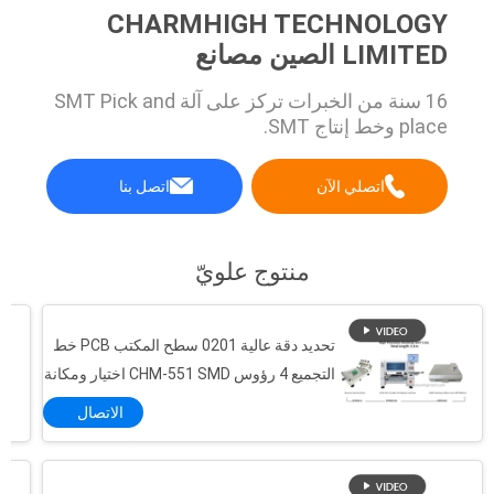
CHARMHIGH TECHNOLOGY
LIMITED الصين مصانع
16 سنة من الخبرات تركز على آلة SMT Pick and
place وخط إنتاج SMT.
اتصلي الآن
اتصل بنا
منتوج علويّ
تحديد دقة عالية 0201 سطح المكتب PCB خط
التجميع 4 رؤوس CHM-551 SMD اختيار ومكانة
آلة تدفق مرة أخرى الفرن T962C
الاتصال