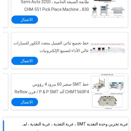
طابعة الصبغة الحامية Semi Auto 3250 ،
CHM-551 Pick Place Machine ، 830
Reflow Oven
الاتصال
خط تجميع ثنائي الفينيل متعدد الكلور للسيارات
عالي الأداء لتصنيع الإلكترونيات
الاتصال
خط SMT صغير 60 مزود 4 رؤوس
CHMT560P4 آلة P & P SMT / فرن Reflow
T961 / طابعة عصى اللحام 3040
الاتصال
عربة تخزين وحدة التغذية SMT ، عربة التغذية ، عربة التغذية ، لملحقات SMT لآلة Yamaha YV
1.2 متر SMT طابعة لصق اللحام شبه التلقائي للصمغ الأحمر LED 320 * 1300mm
محركات Y مزدوجة CHM-751 اقتصادية 6 رؤوس خط إنتاج PCB SMT اختار ووضع آلة