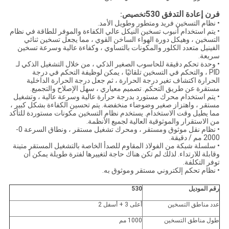
فرن إعادة التدفق 530
تخصيص:
• نظام التسخين فريد ومتطور وطويل الأمد.
• يتم استخدام أنبوب تسخين النيكل عالي الكفاءة والموفر للطاقة في نظام
التسخين ، وهيكل دورة الهواء الساخن القوي ، مما يجعل تسخين ثنائي
الفينيل متعدد الكلور والمكونات بالتساوي ، وكفاءة عالية وسرعة تسخين
سريعة.
• وحدة تحكم دقيقة للحاسوب الصغير الذكي ، من خلال التشغيل الذكي لـ
PID ، والتحكم في التسخين تلقائيًا ، يمكن لوظيفة التحكم في درجة
الحرارة اكتشاف تغير درجة الحرارة ، ثم جعل درجة الحرارة الداخلية
مستقرة عن طريق التحكم. تصميم معياري ، سهل الإصلاح والتجميع.
• يتم استخدام محرك مستورد بدرجة حرارة عالية وسرعة عالية ، وتشغيل
مستقر ، واهتزاز صغير وضوضاء منخفضة. يتم تحسين الكفاءة بشكل كبير ،
مما يطيل وقت الاستخدام. يستخدم نظام التسخين مكونات مستوردة للتأكد
من الاستقرار والموثوقية العالية لجميع الأنظمة.
• نظام نقل موثوق ومستقر ، ومحرك تشغيل مستقر ، ونطاق السرعة 0-
2000 مم / دقيقة.
• سلسلة شبكة من الفولاذ المقاوم للصدأ الخاصة بالتشغيل المستقر متينة
وقابلة للارتداء. لذلك لم تكن هناك حاجة لتغييرها لفترة طويلة يمكن أن
توفر التكلفة.
• نظام تحكم إلكتروني مستقر وموثوق به.
رقم الموديل
530
عدد مناطق التسخين
أعلى 3 + أسفل 2
طول مناطق التسخين
1000 مم