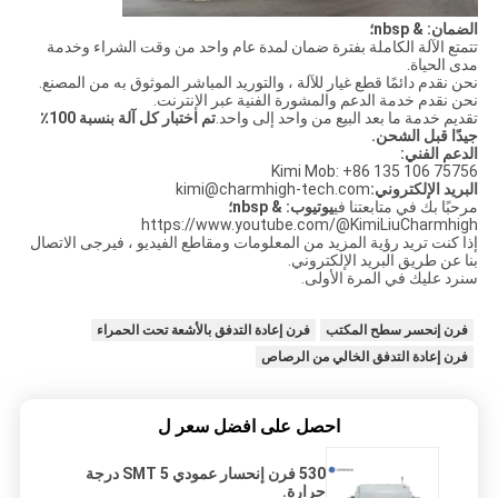
الضمان: & nbsp؛
تتمتع الآلة الكاملة بفترة ضمان لمدة عام واحد من وقت الشراء وخدمة
مدى الحياة.
نحن نقدم دائمًا قطع غيار للآلة ، والتوريد المباشر الموثوق به من المصنع.
نحن نقدم خدمة الدعم والمشورة الفنية عبر الإنترنت.
تقديم خدمة ما بعد البيع من واحد إلى واحد.
تم اختبار كل آلة بنسبة 100٪
جيدًا قبل الشحن.
الدعم الفني:
Kimi Mob: +86 135 106 75756
البريد الإلكتروني:
kimi@charmhigh-tech.com
مرحبًا بك في متابعتنا في
يوتيوب: & nbsp؛
https://www.youtube.com/@KimiLiuCharmhigh
إذا كنت تريد رؤية المزيد من المعلومات ومقاطع الفيديو ، فيرجى الاتصال
بنا عن طريق البريد الإلكتروني.
سنرد عليك في المرة الأولى.
فرن إنحسر سطح المكتب
فرن إعادة التدفق بالأشعة تحت الحمراء
فرن إعادة التدفق الخالي من الرصاص
احصل على افضل سعر ل
530 فرن إنحسار عمودي SMT 5 درجة
حرارة.