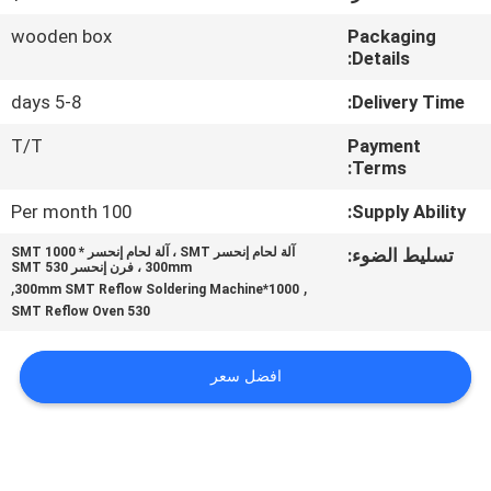
المصنع
wooden box
Packaging
Details:
مراقبة
5-8 days
Delivery Time:
الجودة
T/T
Payment
Terms:
اتصل
100 Per month
Supply Ability:
بنا
تسليط الضوء:
آلة لحام إنحسر SMT ، آلة لحام إنحسر SMT 1000 *
300mm ، فرن إنحسر 530 SMT
,
,
1000*300mm SMT Reflow Soldering Machine
أخبار
530 SMT Reflow Oven
SHOPPING
افضل سعر
ON
LINE