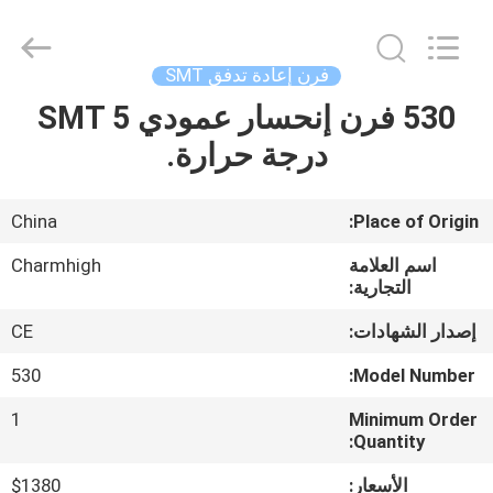
-
2026
CHARMHIGH
TECHNOLOGY
LIMITED.
فرن إعادة تدفق SMT
All
Rights
Reserved.
530 فرن إنحسار عمودي SMT 5
بيت
درجة حرارة.
منتجات
China
Place of Origin:
مقاطع
اسم العلامة
Charmhigh
الفيديو
التجارية:
إصدار الشهادات:
CE
معلومات
530
Model Number:
عنا
1
Minimum Order
Quantity:
جولة
الأسعار:
$1380