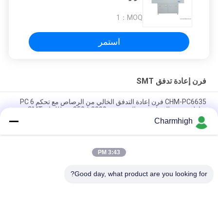
1
MOQ：
استمر
فرن إعادة تدفق SMT
CHM-PC6635 فرن إعادة التدفق الخالي من الرصاص مع تحكم PC 6
مناطق درجة الحرارة ومجال تسخين 2200 * 350 مم لللحام SMT
Charmhigh
CHM-F830 فرن SMT الرأسي للدفق الثاني 8 مناطق دموية 1400 *
300mm آلة لحام الهواء الساخن
3:43 PM
CHM-6635 فرن إعادة التدفق 6 مناطق مؤقتة (أعلى 6 + أسفل 6)
2200 * 350mm SMT آلة لحام إعادة التدفق
Good day, what product are you looking for?
فئات شعبية
جميع