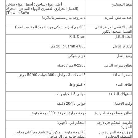
نمط التسخين
أعلى: هواء ساخن ؛ أسفل: هواء ساخن
(الحمل الحراري القسري للهواء الساخن ، محرك
Taiwan SAYA)
عدد مناطق التبريد
2 مروحة تيار مستمر بالبلازما
الحد الأقصى لعرض ثنائي
300 مم (حزام شبكي من الفولاذ المقاوم للصدأ)
الفينيل متعدد الكلور
اتجاه الناقل
L & rarr؛ R
ارتفاع الناقل
880 & plusmn؛ 20 مم
وضع النقل
حزام شبكي
نطاق سرعة الناقل
0-2200 مم / دقيقة
مصدر الطاقة
5 أسلاك ، 3 مراحل ، 380 فولت 50/60 هرتز
طاقة البدء
7 كيلو واط
استهلاك الطاقة
حوالي 1.5 كيلو واط
وقت الاحماء
حوالي 15-20 دقيقة
نطاق ضبط درجة الحرارة
درجة حرارة الغرفة - 380 درجة مئوية
طريقة التحكم في درجة
التحكم في الأجهزة
الحرارة
فرق درجة الحرارة بين
70 درجة مئوية ، يمكن أن تتوافق مع أعلى معايير
المنطقة المجاورة
عملية خالية من الرصاص.