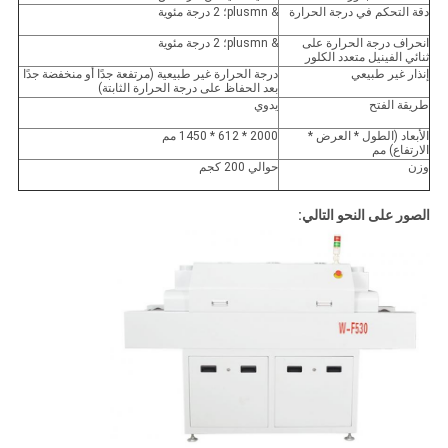
دقة التحكم في درجة الحرارة
& plusmn؛ 2 درجة مئوية
انحراف درجة الحرارة على
& plusmn؛ 2 درجة مئوية
ثنائي الفينيل متعدد الكلور
إنذار غير طبيعي
درجة الحرارة غير طبيعية (مرتفعة جدًا أو منخفضة جدًا
بعد الحفاظ على درجة الحرارة الثابتة)
طريقة الفتح
يدوي
الأبعاد (الطول * العرض *
2000 * 612 * 1450 مم
الارتفاع) مم
وزن
حوالي 200 كجم
الصور على النحو التالي: