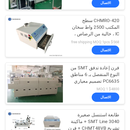
المصنع
الاتصال
CHMRO-420 سطح
مراقبة
المكتب 2500 واط سخان
الجودة
IC ، خالية من الرصاص ،
هواء ساخن ، فرن إعادة
$568 free shipping MOQ:1pcs
التدفق بالأشعة تحت
اتصل
الاتصال
الحمراء
بنا
فرن إعادة تدفق SMT من
النوع المنفصل بـ 6 مناطق
أخبار
PC6635 تصميم معياري
للحام الخالي من الرصاص
$4800 MOQ:1
SHOPPING
الاتصال
ON
طابعة استنسل صغيرة
LINE
SMT Line 3040 + ماكينة
تشريح CHMT48VB + فرن