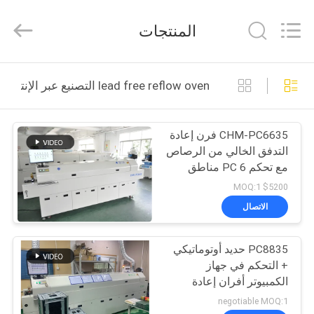
-
2026
CHARMHIGH
المنتجات
TECHNOLOGY
LIMITED.
All
Rights
Reserved.
بيت
lead free reflow oven التصنيع عبر الإنترنت
منتجات
CHM-PC6635 فرن إعادة
التدفق الخالي من الرصاص
مقاطع
مع تحكم PC 6 مناطق
الفيديو
درجة الحرارة ومجال
$5200 MOQ:1
تسخين 2200 * 350 مم
الاتصال
لللحام SMT
معلومات
PC8835 حديد أوتوماتيكي
عنا
+ التحكم في جهاز
الكمبيوتر أفران إعادة
جولة
التدفق الخالي من الرصاص
negotiable MOQ:1