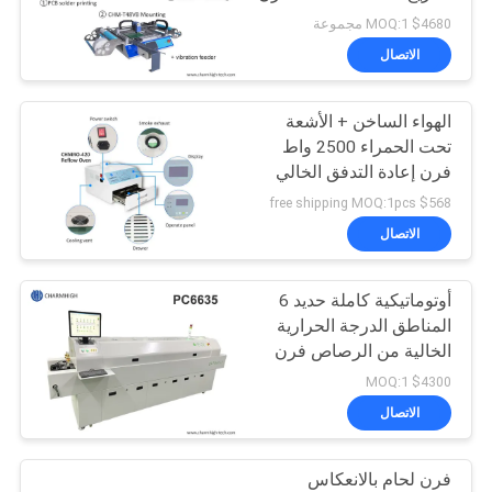
خريطة
إعادة تدفق خالٍ من
$4680 MOQ:1 مجموعة
الرصاص T937M
الموقع
الاتصال
الهواء الساخن + الأشعة
سياسة
تحت الحمراء 2500 واط
الخصوصية
فرن إعادة التدفق الخالي
من الرصاص CHMRO-420
$568 free shipping MOQ:1pcs
محطة تسخين SMD
الاتصال
أوتوماتيكية كاملة حديد 6
المناطق الدرجة الحرارية
الخالية من الرصاص فرن
إعادة التدفق 2200 *
$4300 MOQ:1
350mm جهاز التحكم في
الاتصال
الحرارة
فرن لحام بالانعكاس