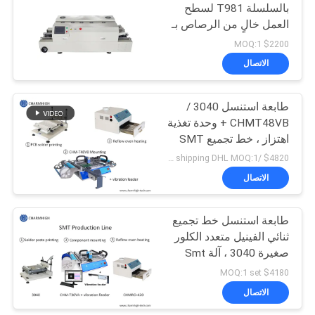
بالسلسلة T981 لسطح
العمل خالٍ من الرصاص بـ
8 مناطق لحام BGA ثنائي
$2200 MOQ:1
الوجه
الاتصال
طابعة استنسل 3040 /
CHMT48VB + وحدة تغذية
اهتزاز ، خط تجميع SMT
PCB / فرن إنحسار BRT-
$4820 /set including shipping DHL MOQ:1 مجموعة
420
الاتصال
طابعة استنسل خط تجميع
ثنائي الفينيل متعدد الكلور
صغيرة 3040 ، آلة Smt
CHMT36VA ، 420 فرن
$4180 MOQ:1 set
إنحسر
الاتصال