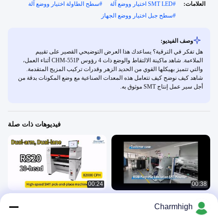
العلامات:
#
SMT LED اختيار ووضع آلة
#
سطح الطاولة اختيار ووضع آلة
#
سطح جبل اختيار ووضع الجهاز
وصف الفيديو:
هل تفكر في الترقية؟ يساعدك هذا العرض التوضيحي القصير على تقييم
الملاءمة. شاهد ماكينة الالتقاط والوضع ذات 4 رؤوس CHM-551P أثناء العمل،
والتي تتميز بهيكلها القوي من الحديد الزهر وقدرات تركيب المزيج المتقدمة.
شاهد كيف نوضح كيف تتعامل هذه المعدات الصناعية مع وضع المكونات بدقة من
أجل سير عمل إنتاج SMT موثوق به.
فيديوهات ذات صلة
00:24
00:38
خط إنتاج المثبت SMT للرفع
آلة الالتقاط والوضع ذات المسار المزدوج
Charmhigh
المغناطيسي RS10
ذات الذراع المزدوج RS20 من
Charmhigh 82000CPH
SMT Pnp Machine
SMT Pnp Machine