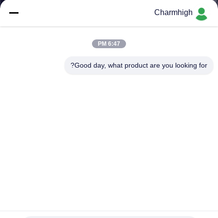
المصنع
Charmhigh
مراقبة
6:47 PM
الجودة
Good day, what product are you looking for?
اتصل
بنا
أخبار
SHOPPING
ON
LINE
آلة تحديد المواقع و التركيب الكلية لـ PCB SMD ذاتية التشغيل
بالكامل مع قاعدة CHM-551