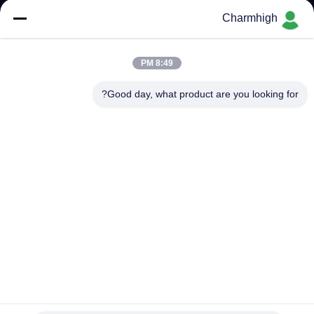
المصنع
Charmhigh
مراقبة
8:49 PM
الجودة
Good day, what product are you looking for?
اتصل
بنا
أخبار
SHOPPING
ON
LINE
آلة تصنيع PCB TS10 آلة إنتاج الإلكترونيات عالية السرعة PCB
Making SMD SMT Pick and Place Machine