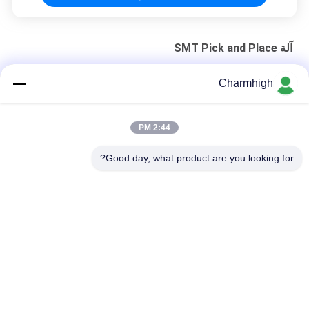
آلة SMT Pick and Place
الهيكل الحديدي الصلب 4-الرأس CHM-551P SMD اختيار ووضع آلة
Charmhigh
التصميم الضيق TC06 الدقة العالية الوحدة SMT اختيار ووضع آلة 6
رؤوس دعم 01005
2:44 PM
تشارم هاي TM08 PCBA التصنيع SMT جهاز وضع الشريحة CPK≥1.0
Good day, what product are you looking for?
فئات شعبية
جميع
آلة SMT Pick And 
خط إنتاج SMT
Place
فرن إعادة تدفق SMT
طابعة استنسل