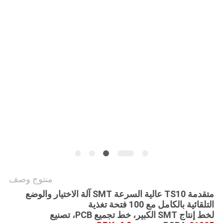
خريطة
الموقع
سياسة
الخصوصية
منتوج وصف
متقدمة TS10 عالية السرعة SMT آلة الاختيار والوضع
التلقائية بالكامل مع 100 فتحة تغذية
لخط إنتاج SMT الكبير، خط تجميع PCB، تصنيع