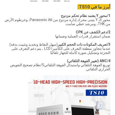
أبرز ما في TS10:
1/محور Y يعتمد نظام تحكم مزدوج
محور الـ Y يتبنى محرك إدارة مزدوج من Panasonic A6، وخرطوم الأرض
من THK، ومرشد خطي صامت
2/دعم الكشف عن CPK
ضمان استقرار قدرات العملية وضمانها
3/تعريف المكونات ذات الحجم الكبير
(سهل التقاط وتحديد وتثبيت بدقة)
عندما تتجاوز منطقة التعرف على الكاميرا LCD ، يتم دعم التعرف على
التجزئة وتشكيل صورة كاملة للجهاز تلقائيًا
4/ANC (تغيير الفوهة التلقائي)
توزيع الفوهة التلقائي واستبدال الفوهة التلقائي5/نظام تصحيح التعويض
الحراري التلقائي.