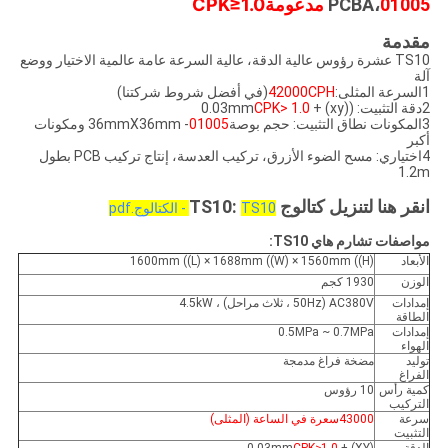
01005 مدعومة
PCBA،
CPK≥1.0
مقدمة
TS10 عشرة رؤوس عالية الدقة، عالية السرعة عامة عالمية الاختيار ووضع
آلة
1السرعة المثلى:
42000CPH
(في أفضل شروط شركتنا)
2دقة التثبيت: ((xy) + 0.03mm
CPK> 1.0
3المكونات نطاق التثبيت: حجم بوصة
01005
- 36mmX36mm ومكونات
أكبر
4اختياري: مسح الضوء الأزرق، تركيب العدسة، إنتاج تركيب PCB بطول
1.2m
انقر هنا لتنزيل كتالوج TS10:
TS10 - الكتالوج.pdf
مواصفات تشارم هاي TS10:
الأبعاد
1600mm ((L) × 1688mm ((W) × 1560mm ((H)
الوزن
1930 كجم
إمدادات
AC380V (50Hz ، ثلاث مراحل) ، 4.5kW
الطاقة
إمدادات
0.5MPa ~ 0.7MPa
الهواء
توليد
مضخة فراغ مدمجة
الفراغ
كمية رأس
10 رؤوس
التركيب
سرعة
43000سعرة في الساعة (المثلى)
التثبيت