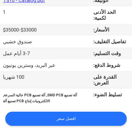
الوثيقة:
TS10 - Catalog.pdf
المصنع
الحد الأدنى
1
لكمية:
مراقبة
الأسعار:
$33000-$35000
الجودة
تفاصيل التغليف:
صندوق خشبي
اتصل
وقت التسليم:
3-7 أيام عمل
بنا
شروط الدفع:
عبر البريد، وسترين يونيون
القدرة على
100 شهريا
أخبار
العرض:
تسليط الضوء:
,
,
آلة تصنيع SMD PCB
آلة تصنيع PCB عالية السرعة
SHOPPING
الالكترونيات إنتاج PCB تصنيع آلة
ON
LINE
افضل سعر