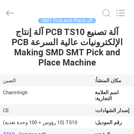
-
2026
CHARMHIGH
TECHNOLOGY
LIMITED.
آلة SMT Pick and Place
All
Rights
Reserved.
آلة تصنيع PCB TS10 آلة إنتاج
بيت
الإلكترونيات عالية السرعة PCB
منتجات
Making SMD SMT Pick and
Place Machine
مقاطع
الفيديو
مكان المنشأ:
الصين
اسم العلامة
Charmhigh
معلومات
التجارية:
عنا
إصدار الشهادات:
CE
رقم الموديل:
TS10 (10 رؤوس + 100 وحدة تغذية)
جولة