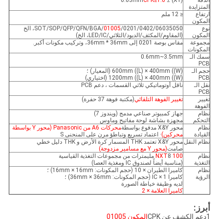
الدقة
(XY) ± 0.03mm
CPK≥1.0
المتزايدة
ارتفاع
≤ 12 ملم
المكون
نوع
/0201/0402/06035050/SOT/SOP/QFP/QFN/BGA، الخ
01005
المكون
(المقاوم/المكثف/الديود/الثلاثي/LED/IC، الخ)
مجموعة
مقاس بوصة 0201 إلى 36mm * 36mm، وتركيب مكونات أكبر.
المكونات
سمك الـ
0.6mm~3.5mm
PCB
حجم الـ
600mm ((L) × 400mm ((W) (المعيار) ؛
PCB
1200mm ((L) × 400mm ((W) (اختياري)
نقل الـ
ناقل أوتوماتيكي ثلاثي القسمات ، دعم PCB
PCB
تغيير
تغيير الفوهة التلقائي
(مكتبة فوهة 37 حفرة)
الفوهة
نظام
جهاز كمبيوتر صناعي مدمج (ويندوز 7)
التحكم
مجهزة بشاشة لوحة مفاتيح وماوس
نظام
محور X&Y مدفوع بواسطة
محركات A6 من Panasonic (محور Y بواسطة
القيادة
محركين)
· اعتماد تسريع وتباطؤ مرن على المنحنى S
نظام النقل
محور X&Y تعتمد THK المسمار كرة الأرض و THK دليل خطي
صامت
(محور Y مع مسامير مزدوجة)
نظام
100 NXT
8 مليمترات من مجموعات التغذية القياسية
التغذية
(مناسبة أيضاً لصندوق IC ومغذية العصا)
نظام
كاميرا الطيران × 10 (حجم المكونات: 16mm × 16mm) ؛
الرؤية
كاميرا IC × 1 (حجم المكونات: 36mm × 36mm) ؛
لديه وظيفة خياطة الصورة
كاميرا العلامة × 2
أبرز:
1دعم الكشف عن CPK
المكون 01005