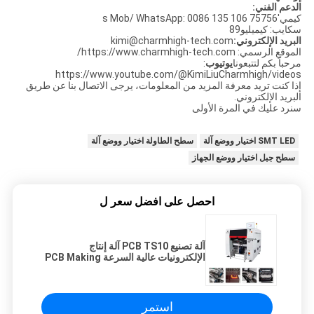
الدعم الفني:
كيمي's Mob/ WhatsApp: 0086 135 106 75756
سكايب: كيميليو89
البريد الإلكتروني:
kimi@charmhigh-tech.com
الموقع الرسمي: https://www.charmhigh-tech.com/
مرحباً بكم لتتبعونا
يوتيوب
:
https://www.youtube.com/@KimiLiuCharmhigh/videos
إذا كنت تريد معرفة المزيد من المعلومات، يرجى الاتصال بنا عن طريق
البريد الإلكتروني.
سنرد عليك في المرة الأولى
SMT LED اختيار ووضع آلة
سطح الطاولة اختيار ووضع آلة
سطح جبل اختيار ووضع الجهاز
احصل على افضل سعر ل
آلة تصنيع PCB TS10 آلة إنتاج
الإلكترونيات عالية السرعة PCB Making
SMD SMT Pick and Place Machine
استمر