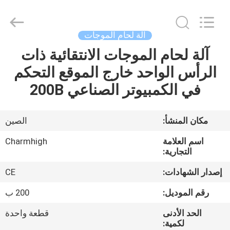
-
2026
CHARMHIGH
TECHNOLOGY
LIMITED.
آلة لحام الموجات
All
Rights
Reserved.
آلة لحام الموجات الانتقائية ذات
بيت
الرأس الواحد خارج الموقع التحكم
منتجات
في الكمبيوتر الصناعي 200B
مقاطع
مكان المنشأ:
الصين
الفيديو
اسم العلامة
Charmhigh
التجارية:
معلومات
إصدار الشهادات:
CE
عنا
رقم الموديل:
200 ب
الحد الأدنى
قطعة واحدة
جولة
لكمية: