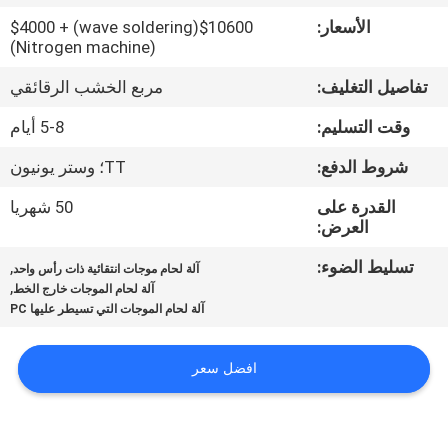
المصنع
الأسعار:
$10600(wave soldering) + $4000
(Nitrogen machine)
مراقبة
تفاصيل التغليف:
مربع الخشب الرقائقي
الجودة
وقت التسليم:
5-8 أيام
شروط الدفع:
TT؛ وستر يونيون
اتصل
بنا
القدرة على
50 شهريا
العرض:
تسليط الضوء:
,
أخبار
آلة لحام موجات انتقائية ذات رأس واحد
,
آلة لحام الموجات خارج الخط
آلة لحام الموجات التي تسيطر عليها PC
SHOPPING
ON
افضل سعر
LINE