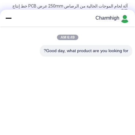
آلة لحام الموجات الخالية من الرصاص 250mm عرض PCB خط إنتاج
DIP
Charmhigh
PC Control آلة لحام الموجات الخالية من الرصاص PC250DS ،
PC300DS ، PC350DS لخط إنتاج PCB DIP
6:49 AM
آلة لحام الموجات الانتقائية ذات الرأس الواحد خارج الموقع التحكم في
الكمبيوتر الصناعي 200B
Good day, what product are you looking for?
فئات شعبية
جميع
آلة SMT Pick And 
خط إنتاج SMT
Place
فرن إعادة تدفق SMT
طابعة استنسل
آلة SMT الصغيرة
تغذية SMT
خط تجميع ثنائي 