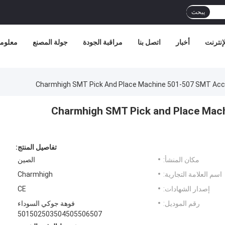
يبحث
إنترنت
أخبار
اتصل بنا
مراقبة الجودة
جولة المصنع
معلوما
Charmhigh SMT Pick and Place Machine 501-507
تفاصيل المنتج:
مكان المنشأ:
الصين
اسم العلامة التجارية:
Charmhigh
إصدار الشهادات:
CE
رقم الموديل:
فوهة جوكي السوداء
501502503504505506507