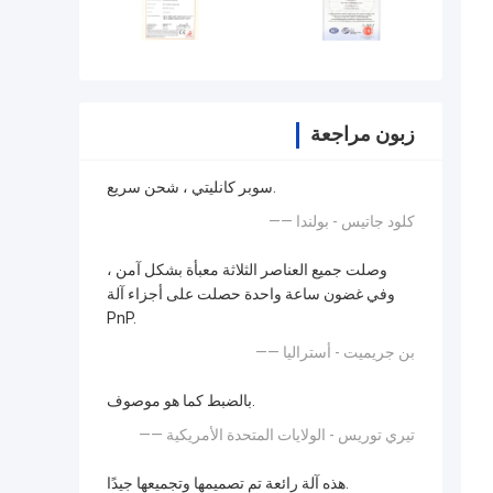
زبون مراجعة
سوبر كانليتي ، شحن سريع.
—— كلود جاتيس - بولندا
وصلت جميع العناصر الثلاثة معبأة بشكل آمن ،
وفي غضون ساعة واحدة حصلت على أجزاء آلة
PnP.
—— بن جريميت - أستراليا
بالضبط كما هو موصوف.
—— تيري توريس - الولايات المتحدة الأمريكية
هذه آلة رائعة تم تصميمها وتجميعها جيدًا.