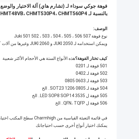
فوهة جوكي سوداء لـ (تشارم هاي) آلة الاختيار والوضع 501 502 503 504 505 506 507
بالنسبة لـ CHMT36VA، CHMT36VB، CHMT48VA، CHMT48VB، CHMT530P4، CHMT560P4
الوصف:
نوع فوهة Juki 501 502 ، 503 ، 504 ، 505 ، 506 507
ويمكن استخدامه لـ JUKI 2050 و JUKI 2060 وغيرها من آلات SMT من الصين.
كيف تختار الفوهة؟
هذه الأنواع الستة هي الأحجام الأكثر شعبية
501 فوهة لـ 0201
502 فوهة لـ 0402
503 فوهة لـ 0603 0805
504 فوهة لـ 0805 1206 SOT23.. الخ
505 فوهة ل 3535 LED SOP8 SOP14.. الخ
506 فوهة ل QFN، TQFP.. الخ
في قائمة التعبئة القياسية من Charmhigh سطح المكتب اختيار ووضع آلة، فوهة شملت: 503 504 506 506 (الأخضر)
يمكنك اختيار أنواع أخرى حسب احتياجاتك