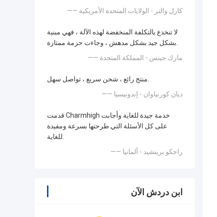
—— كارل والتر - الولايات المتحدة الأمريكية
لا تنخدع بالتكلفة المنخفضة لهذه الآلة ، فهي مبنية
بشكل جيد بشكل مدهش ، وجاءت حزمة ممتازة.
—— مارك جينس - المملكة المتحدة
منتج رائع ، شحن سريع ، تواصل سهل.
—— ديان كورنياوان - إندونيسيا
قدمت Charmhigh خدمة جيدة للغاية وأجابت
على كل الأسئلة التي طرحتها بسرعة ومفيدة
للغاية.
—— راجكو برينشيد - ألمانيا
ابن دردش الآن