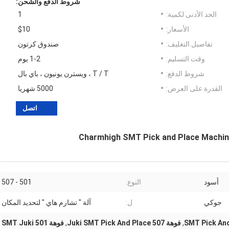
شروط الدفع والشحن:
الحد الأدنى لكمية:
1
الأسعار:
$10
تفاصيل التغليف:
صندوق كرتون
وقت التسليم:
1-2 يوم
شروط الدفع:
T / T ، ويسترن يونيون ، باي بال
القدرة على العرض:
5000 شهريا
اتصل
أسود
النوع:
501 - 507
جوكي
ل:
آلة " تشارم هاي " لتحديد المكان
,
فوهة 507 Juki SMT Pick And Place
,
فوهة 501 SMT Juki