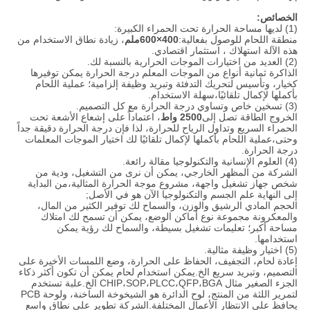
الخصائص:
(1) لديها مساحة الحرارة تحت الحمراء الكبيرة:
منطقة اللحام للوصول بفعالية:
400×600ملم
، زيادة نطاق الاستخدام من
هذه الآلة استهلاك ، استثمار اقتصادي.
(2) العديد من اختيارات الموجات الحرارية بالنسبة لك.
الذاكرة ثمانية أنواع من الموجات المعلم درجة الحرارة يمكن توفيرها
كخيار، وتأسيس لتحريك التدفئة وتبريد وظيفة إلزامية؛ عملية اللحام
بأكملها لإكمال تلقائيًا،سهلة الاستخدام.
(3) تسخين خاص وتساوي درجة الحرارة مع كل التصميم.
الخروج الطاقة تصل إلى
2500 واط
، اعتماداً على إشعاع الأشعة تحت
الحمراء السريع وتداول الرياح للحرارة، لذا فإن درجة الحرارة دقيقة جداً
وحتى،عملية اللحام بأكملها لإكمال تلقائيًا لك اختيار الموجات المعلمات
درجة الحرارة.
(4) العلوم الإنسانية والتكنولوجيا مقالة رائعة.
الشركة من المظهر الخارجي، يمكن أن نرى من التشغيل، ودية من
شخص جهاز تشغيل واجهة، مشروع موجة الحرارة المثالية،من البداية
إلى النهاية علم الجسم والتكنولوجيا الآن هو في الأصل;
الحجم المادي الرشيق والوزن، والسماح لك توفير الكثير من المال،
والمعكرونة مجموعة نوع أماكن الوضع، يمكن أن تسمح لك امتلاك
مساحة أكبر؛ تعليمات تشغيل بسيطة، والسماح لك رؤية يمكن
استخدامها.
(5) اختيار وظيفة مثالية.
إعادة لحام، التجفيف، الحفاظ على الحرارة، وضع اللمسات الأخيرة على
التصميم، وتبريد سريع الخ.يمكن استخدام لحام يمكن أن تكون أكثر ذكاء
الجزء الصغير مثال CHIP،SOP،PLCC،QFP،BGA الخ.علبة تستخدم
لتمرير اللثة من المنتج، لوح الدائرة هو الشيخوخة الساخنة، ولوحة PCB
يحافظ على الانتظار الأعمال المختلفة.الشركة تطوير على نطاق واسع