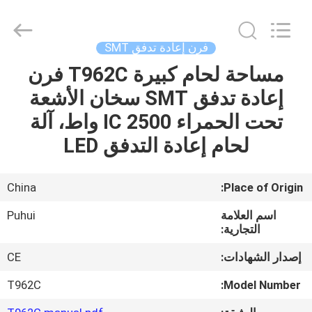
-
2026
CHARMHIGH
TECHNOLOGY
LIMITED.
فرن إعادة تدفق SMT
All
Rights
Reserved.
مساحة لحام كبيرة T962C فرن
بيت
إعادة تدفق SMT سخان الأشعة
منتجات
تحت الحمراء IC 2500 واط، آلة
لحام إعادة التدفق LED
مقاطع
الفيديو
China
Place of Origin:
اسم العلامة
Puhui
معلومات
التجارية:
عنا
إصدار الشهادات:
CE
T962C
Model Number:
جولة