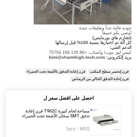
جودة عالية جداً وتعليقات جيدة
أوصي بكم جميعاً
(تشارم هاي بورمايس)
كل آلة تم اختبارها بنسبة 100% قبل إرسالها
الدعم الفني:
كيمي ليو: موب/ واتساب: +86 135 106 75756
بريد إلكتروني: kimi@charmhigh-tech.com
فرن إنحسر سطح المكتب
فرن إعادة التدفق بالأشعة تحت الحمراء
فرن إعادة التدفق الخالي من الرصاص
احصل على افضل سعر ل
مساحة لحام كبيرة T962C فرن إعادة
تدفق SMT سخان الأشعة تحت الحمراء
IC 2500 واط، آلة لحام إعادة التدفق
LED
1pcs
MOQ：