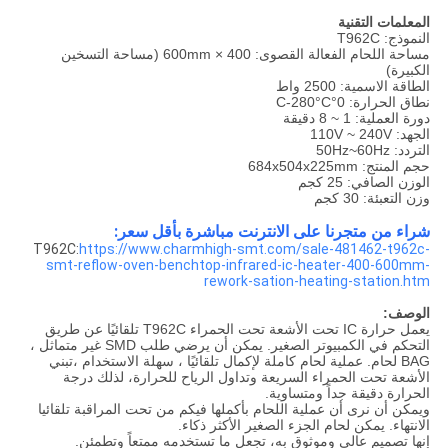
المعلمات التقنية
النموذج: T962C
مساحة اللحام الفعالة القصوى: 400 × 600mm (مساحة التسخين
الكبيرة)
الطاقة الاسمية: 2500 واط
نطاق الحرارة: 0°C-280°C
دورة العملية: 1 ~ 8 دقيقة
الجهد: 110V ~ 240V
التردد: 50Hz~60Hz
حجم المنتج: 684x504x225mm
الوزن الصافي: 25 كجم
وزن التعبئة: 30 كجم
شراء من متجرنا على الانترنت مباشرة بأقل سعر:
T962C:
https://www.charmhigh-smt.com/sale-481462-t962c-
smt-reflow-oven-benchtop-infrared-ic-heater-400-600mm-
rework-sation-heating-station.htm
الوصف:
يعمل حرارة IC تحت الأشعة تحت الحمراء T962C تلقائيًا عن طريق
التحكم في الكمبيوتر الصغير. يمكن أن يرضي طلب SMD غير متماثل ،
BAG لحام. عملية لحام كاملة لإكمال تلقائيًا ، سهلة الاستخدام ،تبني
الأشعة تحت الحمراء السريعة وتداول الرياح للحرارة، لذلك درجة
الحرارة دقيقة جداً ومتساوية.
ويمكن أن نرى أن عملية اللحام بأكملها فيكم من تحت المراقبة تلقائيا
الانتهاء. يمكن لحام الجزء الصغير الأكثر ذكاء.
إنها تصميم عالي وموثوق به، تجعل ما تستخدمه ممتعاً وتطمئن.