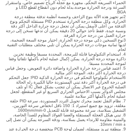
الحمراء السريعة التحكم، مجهزة مع عجلة الرياح تصميم خاص، واستقرار
السرعة ودرجة الحرارة موحدة،بدلة لحام دون انقطاع لقطع LED و
BGA.
2تم تجهيز هذه الآلة بنوع الزاحف وخمسة أنظمة تدفئة منطقة درجة
الحرارة، وكل منطقة درجة الحرارة تستخدم PID مستقلة التحكم ونوع
التدفئة من أعلى لأسفل،يمكن أن تجعل درجة حرارة الداخل أكثر دقة
ونسبة جيدة، فقط تأخذ حوالي 20 دقيقة يمكن أن تدعها تسخن إلى درجة
حرارة العمل من درجة حرارة الغرفة.
3نوع التسخين ذكي موجة درجة الحرارة، اختيار موجة السعة الضخمة،
لديها ثمانية موجات درجة الحرارة يمكن أن تلبي مختلف متطلبات التقنية
لحام.
4. استخدام التكنولوجيا قابلة للبرمجة، المحددة مسبقا وظيفة تخزين
ذاكرة موجة درجة الحرارة، يمكن إكمال عملية لحام بأكملها تلقائيا وفقا
لموجة المحددة مسبقا.
5. اعتمد قياس درجة حرارة الحرارة واضافة دائرة التعويض، وجعل قياس
درجة الحرارة أكثر دقة، الموجة أكثر مثالية.
6استخدام تكنولوجيا التحكم في درجة الحرارة الذكية PID؛ جعل التحكم
في درجة الحرارة أكثر دقة.تبني المستوردة حاليا الكبيرة رله الحالة
الصلبة الخروج غير الاتصال يمكن أن تتجنب بشكل فعال IC أو تلف
مجلس الدوائر بسبب الاحتباس الحراري السريع أو غير المتقطع، لجعل
عملية لحام بأكملها أكثر سلامة علمية.
7. نظام النقل تعتمد محرك تحويل التردد المستوردة، سرعة PID حلقة
مغلقة، تزويد مع جميع استيراد 1: 150 ناقل انخفاض سرعة التوربين،
التشغيل بسلاسة، سرعة مجموعة قابلة للتعديل 0-1600mm/min.
8. تبني هيكل العجلة المستقلة والعصا الفولاذ المقاوم للصدأ الخاصة،
والمتينة مقاومة للارتداء يعمل بسلاسة، ودقة السرعة يمكن أن تصل إلى
± 10mm / min.
9. منطقة تبريد مستقلة، لضمان لوحة PCB منخفضة درجة الحرارة عند