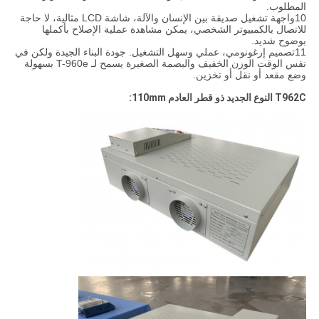
المطلوب.
10واجهة تشغيل صديقة بين الإنسان والآلة، شاشة LCD مثالية، لا حاجة
للاتصال بالكمبيوتر الشخصي، يمكن مشاهدة عملية الإصلاح بأكملها
بوضوح شديد.
11تصميم إرغونومي، عملي وسهل التشغيل. جودة البناء الجيدة ولكن في
نفس الوقت الوزن الخفيف والبصمة الصغيرة يسمح لـ T-960e بسهولة
وضع مقعد أو نقل أو تخزين.
T962C النوع الجديد ذو قطر العادم 110mm: