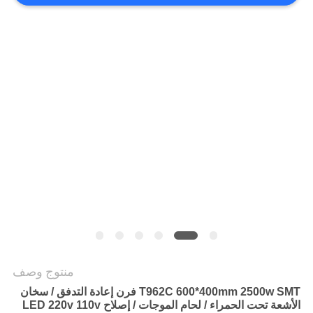
خريطة
الموقع
سياسة
الخصوصية
منتوج وصف
T962C 600*400mm 2500w SMT فرن إعادة التدفق / سخان
الأشعة تحت الحمراء / لحام الموجات / إصلاح LED 220v 110v