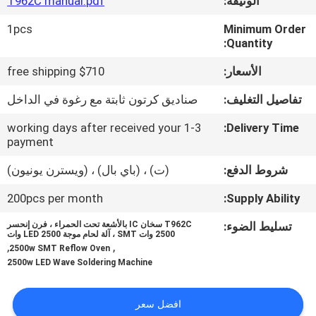
الوثيقة:
T962C manual.pdf
المصنع
1pcs
Minimum Order
Quantity:
مراقبة
الأسعار:
$710 free shipping
الجودة
تفاصيل التغليف:
صناديق كرتون ثابتة مع رغوة في الداخل
اتصل
1-3 working days after received your
Delivery Time:
payment
بنا
شروط الدفع:
(ت) ، (باي بال) ، (ويسترن يونيون)
أخبار
200pcs per month
Supply Ability:
تسليط الضوء:
T962C سخان IC بالأشعة تحت الحمراء ، فرن إنحسر
SHOPPING
2500 وات SMT ، آلة لحام موجة LED 2500 وات
,
,
2500w SMT Reflow Oven
ON
2500w LED Wave Soldering Machine
LINE
افضل سعر