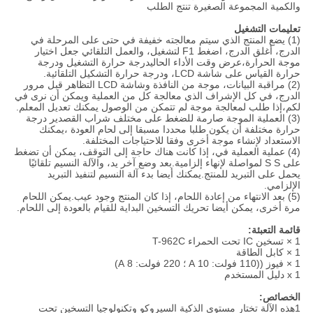
والكمية المجموعة الصغيرة تنتج الطلب
تعليمات التشغيل
(1) يضع المنتج الذي سيتم معالجته خفيفة في حتى على المرحلة في
الدرج، أغلق الدرج، اضغط F1 لتشغيل، والعمل التلقائي جعل اختيار
موجة الحرارة،عرض وقت الأداء الحاليدرجة حرارة التشغيل ودرجة
حرارة القياس على شاشة LCD، ودرجة حرارة التشكيل التلقائية.
(2) مراقبة البيانات، موجة من النافذة وشاشة LCD التظاهر قبل مرور
الدرج، في كل الإشراف الذي معالجة كل من العملية ويمكن أن نرى في
لكم،إذا طلب لمعالجة موجة لم تتمكن من الوصول يمكنك تعديل المعلم.
(3) العملية الموجة صارمة للضغط على مختلف شراب القصدير درجة
حرارة مختلفة أن يكون طلبا محددا مسبقا إلى لحام العودة ،يمكنك
الاستعداد لإنشاء موجة أخرى وفقا للاحتياجات المختلفة.
(4) عملية العملية في، إذا كانت هناك حاجة إلى التوقف، يمكن أن تضغط
على S S لمواصلة لإنهاء إلزامية.بعد وضع آخر يد، والآلة النسيم تلقائيًا
يحمل على التبريد للمنتج.يمكنك أيضا بدء آلة النسيم لتنفيذ التبريد
الإلزامي.
(5) بعد الانتهاء من إعادة اللحام، إذا كان المنتج وجود عيب.يمكن اللحام
مرة أخرى، يمكن أيضا تحريك التسخين البداية للقيام بالعودة إلى اللحام.
قائمة التعبئة:
1 × تسخين IC تحت الحمراء T-962C
1 × كابل الطاقة
1 × فيوز ((110 فولت: 10 A ؛ 220 فولت: 8 A)
1 x دليل المستخدم
الخصائص:
1هذه الآلة تختار مستوى الذكية السيروكو وتكنولوجيا التسخين تحت