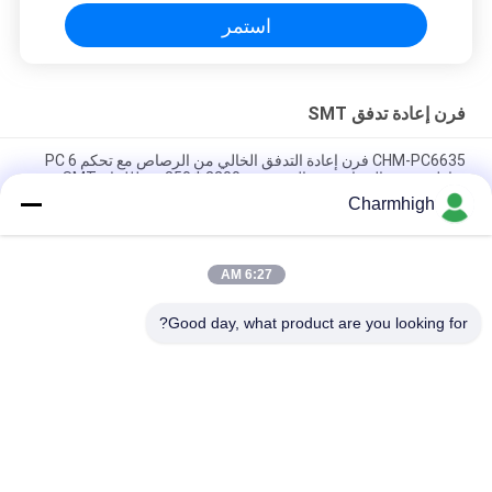
استمر
فرن إعادة تدفق SMT
CHM-PC6635 فرن إعادة التدفق الخالي من الرصاص مع تحكم PC 6
مناطق درجة الحرارة ومجال تسخين 2200 * 350 مم لللحام SMT
Charmhigh
CHM-F830 فرن SMT الرأسي للدفق الثاني 8 مناطق دموية 1400 *
300mm آلة لحام الهواء الساخن
6:27 AM
CHM-6635 فرن إعادة التدفق 6 مناطق مؤقتة (أعلى 6 + أسفل 6)
2200 * 350mm SMT آلة لحام إعادة التدفق
Good day, what product are you looking for?
فئات شعبية
جميع
آلة SMT Pick And 
خط إنتاج SMT
Place