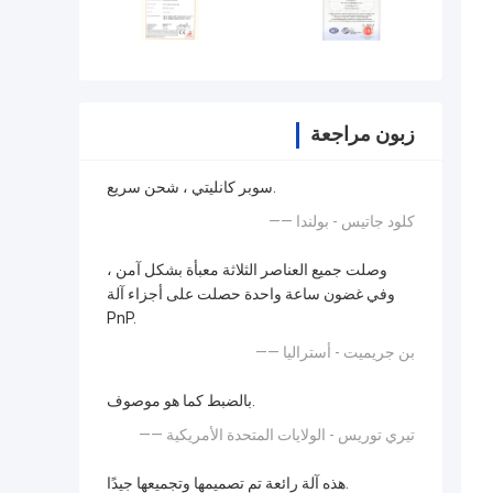
زبون مراجعة
سوبر كانليتي ، شحن سريع.
—— كلود جاتيس - بولندا
وصلت جميع العناصر الثلاثة معبأة بشكل آمن ،
وفي غضون ساعة واحدة حصلت على أجزاء آلة
PnP.
—— بن جريميت - أستراليا
بالضبط كما هو موصوف.
—— تيري توريس - الولايات المتحدة الأمريكية
هذه آلة رائعة تم تصميمها وتجميعها جيدًا.