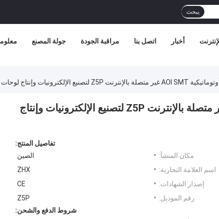
يبحث
إنترنت
أخبار
اتصل بنا
مراقبة الجودة
جولة المصنع
معلوما
لإلكترونيات وإنتاج لوحات الدوائر المطبوعة
آلة فحص بصري أوتوماتيكية AOI SMT غير متصلة بالإنترنت Z5P لتصنيع الإلكترونيات وإنتاج
تفاصيل المنتج:
مكان المنشأ:
الصين
اسم العلامة التجارية:
ZHX
إصدار الشهادات:
CE
رقم الموديل:
Z5P
شروط الدفع والشحن: