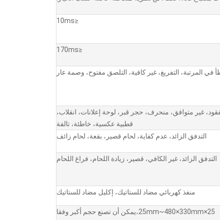
≤10ms
≤170ms
 في المرتبة، التفريغ، غير كافية، التلصق مفتوح، وصمة عار
قود، غير متوافق، منحرف، حجر قبر، لوحة إعلانات، انقلاب،
قطبية عكسية، خاطئة، تالفة
التدفق الزائد، عدم كفاية، لحام قصير، بقعة، لحام زائف
التدفق الزائد، غير الكافي، قصير، زيادة اللحام، فراغ اللحام
منفذ كهربائي مضاد للستاتيك، إكليل مضاد للستاتيك
25×25mm~480×330mm،يمكن أن تصنع حجم أكبر وفقا