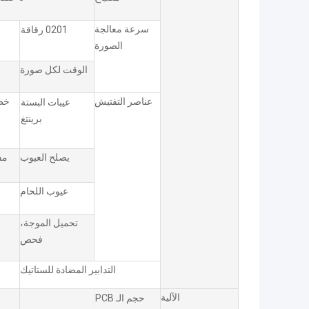
سرعة معالجة
0201 رقاقة
الصورة
الوقت لكل صورة
عناصر التفتيش
خطأ
عيبات البستة
برينتغ
يصلح العيوب
مف
عيوب اللحام
تحميل الموجة،
فحص
التدابير المضادة للستاتيك
الآلية
حجم الـ PCB