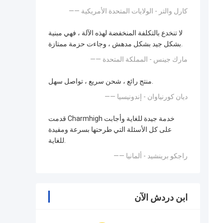
—— كارل والتر - الولايات المتحدة الأمريكية
لا تنخدع بالتكلفة المنخفضة لهذه الآلة ، فهي مبنية
بشكل جيد بشكل مدهش ، وجاءت حزمة ممتازة.
—— مارك جينس - المملكة المتحدة
منتج رائع ، شحن سريع ، تواصل سهل.
—— ديان كورنياوان - إندونيسيا
قدمت Charmhigh خدمة جيدة للغاية وأجابت
على كل الأسئلة التي طرحتها بسرعة ومفيدة
للغاية.
—— راجكو برينشيد - ألمانيا
ابن دردش الآن