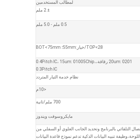
لمطالب المستخدمين
± 2 ملم
0.5 ملم - 5.0 ملم
TOP<28/خيار:55mm؛ BOT<75mm
20um: 0201 رقاقة،0.4Pitch IC، 15um: 01005Chip،
0.3Pitch IC
نظام خدمة التيار المتردد
<10م
700 ملم/ثانية
مايكروسوفت ويندوز
تصال التلقائي بالبرنامج وتحديد الجانب العلوي أو السفلي من
للوحة،وظيفة تنبيه البيانات الذكية تدعم نموذج قاعدة البيانات