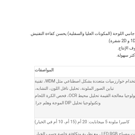
المواصفات
باستخدام خوارزميات متعددة بشكل اصطناعي مثل WDM، تقنية
تباين الصور الملونة، تحليل ناقل اللون، التشابه،
تكنولوجيا معالجة القيمة تحليل محيط OCR، فحص الكرة اللحام
وتكنولوجيا تحليل DlP الموجة وهلم جرا.
كاميرا ملونة 5 ميجابايت: 20 أم (15 أم، 10 أم في الخيار)