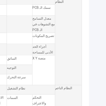
النظام
سمك الـ PCB
معدل التسامح
مع التشوهات في
الـ PCB
تصريح المكونات
أجزاء الحد
الأدنى للمساحة
منصة X Y
السائق
التوجيه
سرعة التحرك
النظام الناعم
نظام التشغيل
التحكم
الا
السمات
والاعتراف
ا