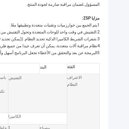
المسؤول،لضمان مراقبة صارمة لجودة المنتج.
مزايا Z5P:
1يتم الجمع بين خوارزميات وتقنيات متعددة وتطبيقها معًا.
2.التفتيش في وقت واحد للوحات المتعددة وتحول التفتيش من جانبي اللوحة (المكونات العليا والسفلية) يحسن كفاءة التفتيش.
3.شفرات الشريط الكاميرا الذكية تحديد النظام. ((يمكن تحديد 1D و 2D شفرة).
4نظام مراقبة آلات متعددة، يمكن أن تعرف جيدا من جميع ظروف الإنتاج.
5البرمجة عن بعد والتحقق من الأخطاء تجعل البرنامج أسهل وأكثر سهولة.
الفئة
البند
الاعتراف
التفتيش
النظام
الكاميرا
مصباح
3 حلقات مصباح LED RGB ، مع نظرية متكافئة خاصة حسب الخيار.