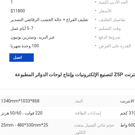
الحد الأدنى لكمية:
1
الأسعار:
$11800
تفاصيل التغليف:
تغليف الفراغ + حالة الخشب الرقائقي التصدير
وقت التسليم:
5-7 أيام عمل
شروط الدفع:
عبر البريد، وسترين يونيون
القدرة على العرض:
100 وحدة شهريا
اتصل
لانترنت
البعد:
868*1033*1340mm
31 كجم
إمدادات الطاقة:
220 فولت ، 50/60 هرتز
60 واط
حجم ثنائي الفينيل متعدد
25*25mm - 480*330mm
الكلور: