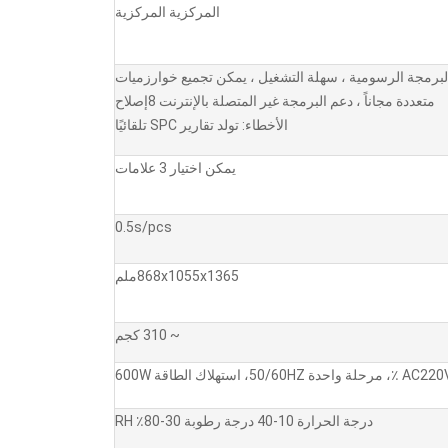
المركزية المركزية
لبرمجة الرسومية ، سهلة التشغيل ، يمكن تجميع خوارزميات
متعددة مجاناً ، دعم البرمجة غير المتصلة بالإنترنت 8إصلاح
الأخطاء: تولد تقارير SPC تلقائيًا
يمكن اختيار 3 علامات
0.5s/pcs
868x1055x1365ملم
~ 310 كجم
واحدة 50/60HZ، استهلاك الطاقة 600W
درجة الحرارة 10-40 درجة رطوبة 30-80٪ RH