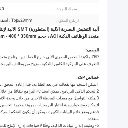
سمك اللوحة:
-5.0
ارتفاع المكون:
Top≤28mm ؛ أسفل 75 ملم
آلية التفتيش البصرية الآلية (المتطورة) SMT الآلية لإنتاج خط تجميع PCB PCBA
متعدد الوظائف الذكية AOI ، حجم PCB 25 * 25mm - 480 * 330mm ، دعم 0201 ، كاميرا ملونة 500 ميجابيكسل
الوصف:
Z5P ماكينة الفحص البصري الآلي خارج الخط لديها برنامج متعدد 
التعرف على الباركود الكاميرا الذكية ،مزيج من وظائف البرمجة 
خصائص Z5P:
1يمكن استخدامها بفعالية في بعد الطباعة، قبل إعادة التدفق، بعد إعادة التدفق، لحام الموجات، وغيرها من الاختبارات غير القياسية ذات الصلة.
2التحكم الذكي البرنامج، يمكن استدعاء البرامج تلقائيًا من خلال الكاميرا تحديد الباركود أو الملصق على اللوحة.
3يمكنه التواصل مع معدات المحطة الأخرى من خلال وحدة الاتصال، والرسو السلس مع MES.
4يمكن دمج خوارزمية اختبار البرمجيات بمرونة وحرية لتحسين دقة التحكم.
متعددة.
6- وظيفة إنذار البيانات الذكية، وفقًا لاحتياجات إدارة الإنتا