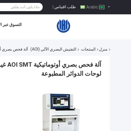
طلب اقتباس
|
Arabic
التسوق عبر ال
منزل
المنتجات
التفتيش البصري الآلي (AOI)
آلة فحص بصري أوتوماتيكية AOI SMT غير متصلة بالإنترنت Z5P لتصنيع ا
لوحات الدوائر المطبوعة