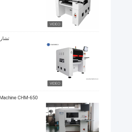
تشارم هاي TM08 PCBA التص