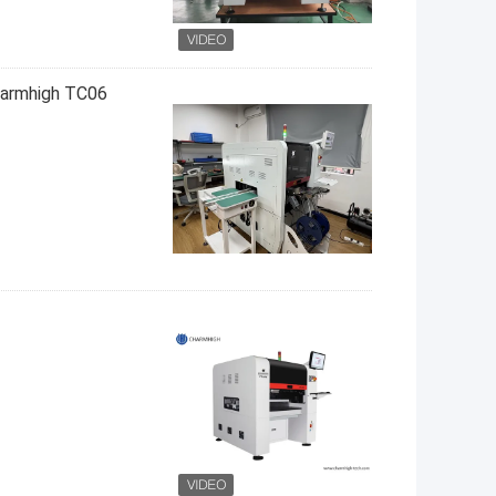
Charmhigh TC06 آلة انتقاء ووضع 6 رؤوس حل SMT صغير الحجم و