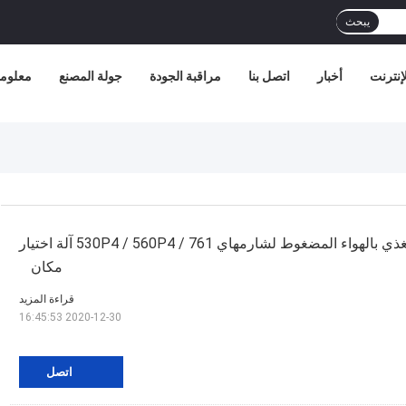
يبحث
إنترنت
أخبار
اتصل بنا
مراقبة الجودة
جولة المصنع
معلوما
16 مم ياماها المغذي بالهواء المضغوط لشارمهاي 530P4 / 560P4 / 761 آلة اختيار
مكان
قراءة المزيد
2020-12-30 16:45:53
اتصل