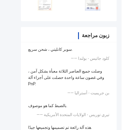
زبون مراجعة
سوبر كانليتي ، شحن سريع.
—— كلود جاتيس - بولندا
وصلت جميع العناصر الثلاثة معبأة بشكل آمن ،
وفي غضون ساعة واحدة حصلت على أجزاء آلة
PnP.
—— بن جريميت - أستراليا
بالضبط كما هو موصوف.
—— تيري توريس - الولايات المتحدة الأمريكية
هذه آلة رائعة تم تصميمها وتجميعها جيدًا.