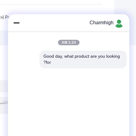
|<
Page 1 of 3
Charmhigh
1:24 AM
Good day, what product are you looking 
for?
ترك رسالة