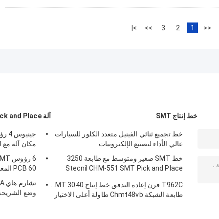
>|
>>
3
2
1
<<
خط إنتاج SMT
آلة SMT Pick and Place
خط تجميع ثنائي الفينيل متعدد الكلور للسيارات
عالي الأداء لتصنيع الإلكترونيات
مكان آلة مع 50 المغذيات CHM-551
خط SMT صغير ومتوسط مع طابعة 3250
Stecnil CHM-551 SMT Pick and Place
PCB 60 المغذيات
Machine 830 Reflow Oven
T962C فرن إعادة التدفق خط إنتاج SMT 3040
وضع الشريحة PK≥1.0
طابعة الشبكة Chmt48vb طاولة أعلى الاختيار
والمكان