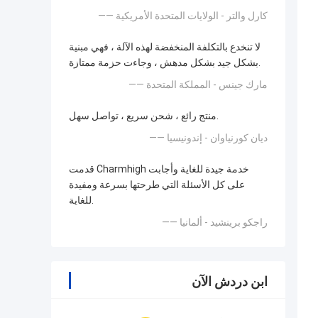
—— كارل والتر - الولايات المتحدة الأمريكية
لا تنخدع بالتكلفة المنخفضة لهذه الآلة ، فهي مبنية
بشكل جيد بشكل مدهش ، وجاءت حزمة ممتازة.
—— مارك جينس - المملكة المتحدة
منتج رائع ، شحن سريع ، تواصل سهل.
—— ديان كورنياوان - إندونيسيا
قدمت Charmhigh خدمة جيدة للغاية وأجابت
على كل الأسئلة التي طرحتها بسرعة ومفيدة
للغاية.
—— راجكو برينشيد - ألمانيا
ابن دردش الآن