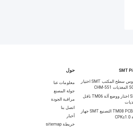
حول
جينيوس 4 رؤوس سطح المكتب SMT اختيار
معلومات عنا
جولة المصنع
6 رؤوس SMT اختار ووضع آلة TM06 ناقل
مراقبة الجودة
اتصل بنا
تشارم هاي TM08 PCBA التصنيع SMT جهاز
أخبار
C
خريطة sitemap