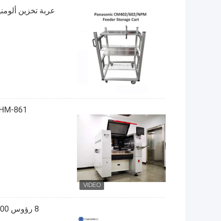
عربة تخزين ألومنيوم لآلات SMT Pick and Place
CHM-861 ناقل عالي السرعة SMT آلة انتقاء ووضع 8 رؤ
8 رؤوس 100 مغذي عالي السرعة في خط SMT اختيار ووضع آلة CHM-861