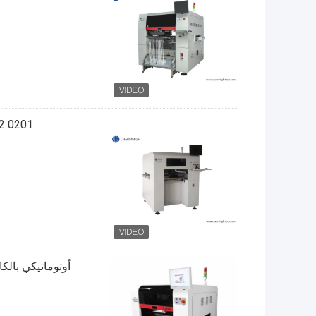
0201 0402 4 رؤوس SMT اختيار ووضع آلة مع محرك سيرفو باناسونيك