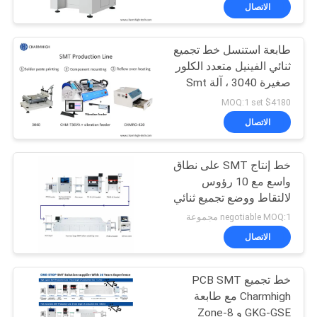
المصنع
الاتصال
طابعة استنسل خط تجميع
مراقبة
ثنائي الفينيل متعدد الكلور
الجودة
صغيرة 3040 ، آلة Smt
CHMT36VA ، 420 فرن
$4180 MOQ:1 set
إنحسر
اتصل
الاتصال
بنا
خط إنتاج SMT على نطاق
واسع مع 10 رؤوس
أخبار
لالتقاط ووضع تجميع ثنائي
الفينيل متعدد الكلور في
negotiable MOQ:1 مجموعة
صناعة الإلكترونيات
SHOPPING
الاتصال
ON
خط تجميع PCB SMT
LINE
Charmhigh مع طابعة
GKG-GSE و 8-Zone