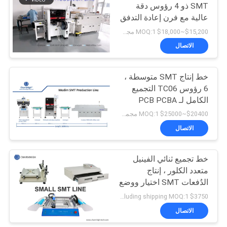
SMT ذو 4 رؤوس دقة
عالية مع فرن إعادة التدفق
ذو 4 مناطق لتجميع PCB
$15,200~$18,000 MOQ:1 مجموعة
الاتصال
خط إنتاج SMT متوسطة ،
6 رؤوس TC06 التجميع
الكامل لـ PCB PCBA
التصنيع
$20400~$25000 MOQ:1 مجموعة
الاتصال
خط تجميع ثنائي الفينيل
متعدد الكلور ، إنتاج
الدُفعات SMT اختيار ووضع
المعدات ، تكنولوجيا التثبيت
$3750 not including shipping MOQ:1 مجموعة
السطحي
الاتصال