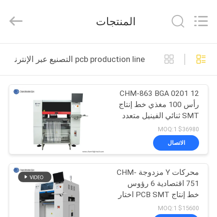
-
2026
CHARMHIGH
المنتجات
TECHNOLOGY
LIMITED.
All
Rights
Reserved.
بيت
pcb production line التصنيع عبر الإنترنت
منتجات
CHM-863 BGA 0201 12
رأس 100 مغذي خط إنتاج
مقاطع
SMT ثنائي الفينيل متعدد
الفيديو
الكلور
$36980 MOQ:1
الاتصال
معلومات
محركات Y مزدوجة CHM-
عنا
751 اقتصادية 6 رؤوس
خط إنتاج PCB SMT اختار
جولة
ووضع آلة
$15600 MOQ:1