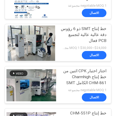
خريطة
Reflow
negotiable MOQ:1 مجموعة
الموقع
الاتصال
خط إنتاج SMT ذو 6 رؤوس
سياسة
دقة عالية عالية لتجميع
الخصوصية
PCB فعال
$24,000~$30,000 MOQ:1 مجموعة
الاتصال
اجتاز اختبار CPK اثنين من
خط إنتاج Charmhigh
CHM-861 الكامل SMT
IPC9850 26000cph
negotiable MOQ:1 مجموعة
الاتصال
خط إنتاج CHM-551P