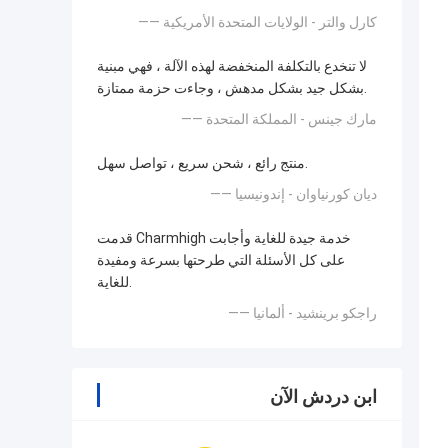
—— كارل والتر - الولايات المتحدة الأمريكية
لا تنخدع بالتكلفة المنخفضة لهذه الآلة ، فهي مبنية
بشكل جيد بشكل مدهش ، وجاءت حزمة ممتازة.
—— مارك جينس - المملكة المتحدة
منتج رائع ، شحن سريع ، تواصل سهل.
—— ديان كورنياوان - إندونيسيا
قدمت Charmhigh خدمة جيدة للغاية وأجابت
على كل الأسئلة التي طرحتها بسرعة ومفيدة
للغاية.
—— راجكو برينشيد - ألمانيا
ابن دردش الآن