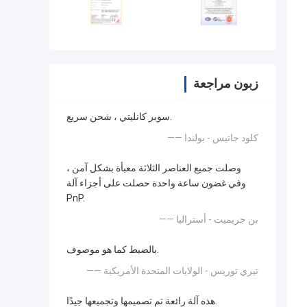
زبون مراجعة
سوبر كانليتي ، شحن سريع.
—— كلود جاتيس - بولندا
وصلت جميع العناصر الثلاثة معبأة بشكل آمن ،
وفي غضون ساعة واحدة حصلت على أجزاء آلة
PnP.
—— بن جريميت - أستراليا
بالضبط كما هو موصوف.
—— تيري توريس - الولايات المتحدة الأمريكية
هذه آلة رائعة تم تصميمها وتجميعها جيدًا.