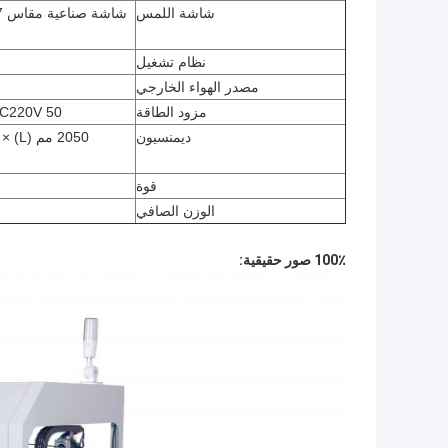
شاشة اللمس
نظام تشغيل
مصدر الهواء الخارجي
مزود الطاقة
AC220V 50 هرتز / AC110V 60 
ديمنسيون
قوة
الوزن الصافي
100٪ صور حقيقية: