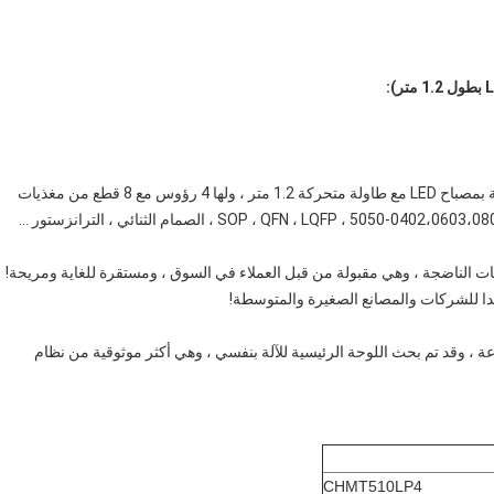
Charmhigh CHMT510LP4 عبارة عن آلة انتقاء ووضع مصممة بمصباح LED مع طاولة متحركة 1.2 متر ، ولها 4 رؤوس مع 8 قطع من مغذيات
Yamaha مدعومة.لا يدعم فقط جميع أنواع LED ، ولكن أيضًا 0402،0603،0805-5050 ، SOP ، QFN ، LQFP ، الصمام الثنائي ، الترانزستور ...
ية الهوائية Yamaha و Juki Nozzle من المنتجات الناضجة ، وهي مقبولة من قبل العملاء في السوق ، ومستقرة للغاية ومريحة!
مضمن على مستوى الصناعة ، وقد تم بحث اللوحة الرئيسية للآلة بنفسي ، وهي أكثر موثوقية من نظام
CHMT510LP4