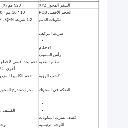
السفر المحور XYZ
528 مم (X) × 380 مم (Y) × 15 مم (Z)
الحجم الأقصى PCB
10 * 10 مم - 240 مم (L) × 1200 مم (ث)
مكونات الدعم
سرعة التركيب
الاحكام
رأس التنسيب
نظام التغذية
أخرى: 12،16،24 مم ، مغذي اهتزاز)
كشف الرؤية
تدعم الكاميرا المزد
التحكم في المحرك
الكشف عن 
كشف تسرب المكونات
اللوحة الرئيسية
لوحة