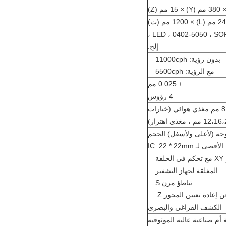
1.2 شريط LED ، 0402-5050 ، SOP ، QFN ،
إلخ.
بدون رؤية: 11000cph
مع الرؤية: 5500cph
± 0.025 مم
4 رؤوس
دعم بحد أقصى 8 قطع 8 مم مغذي هوائي (خيارات
وجة (لأعلى ولأسفل) الحجم
الأقصى لـ IC: 22 * ​​22mm
محرك متدرج المحور XY مع تحكم في الحلقة
المغلقة لجهاز التشفير
تباطؤ مرن S
إعادة تعيين المحور Z.
الكشف الفراغي والبصري
 أم صناعية عالية الموثوقية