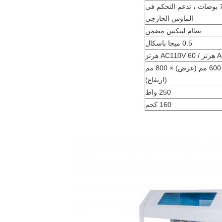
شاشة صناعية مقاس 7 بوصات ، تدعم التحكم في
الماوس الخارجي
نظام لينكس مضمن
0.5 ميجا باسكال
هرتز
2050 مم (L) × 600 مم (عرض) × 800 مم
(ارتفاع)
250 واط
160 كجم