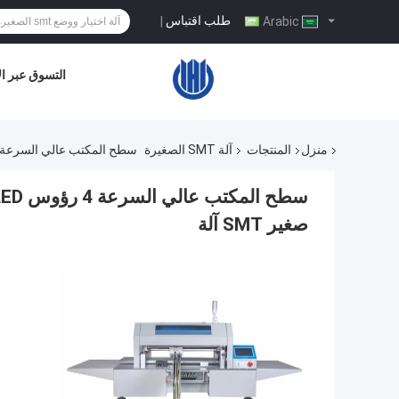
طلب اقتباس
|
Arabic
التسوق عبر ال
منزل
المنتجات
آلة SMT الصغيرة
سطح المكتب عالي السرعة 4 رؤوس LED آلة اختيار ومكان CHMT510LP4 1.2m شريط LED صغير SMT آ
صغير SMT آلة