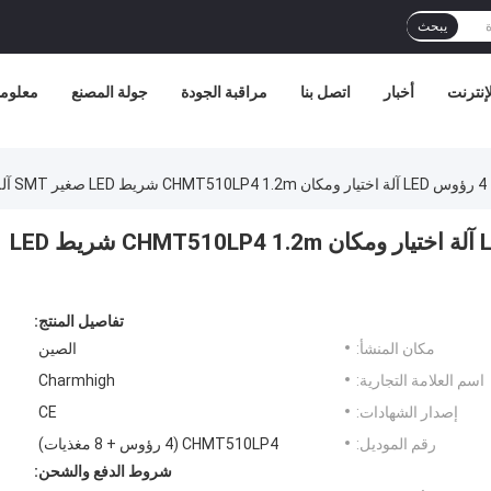
يبحث
إنترنت
أخبار
اتصل بنا
مراقبة الجودة
جولة المصنع
معلوما
لة
سطح المكتب عالي السرعة 4 رؤوس LED آلة اختيار ومكان CHMT510LP4 1.2m شريط LED
تفاصيل المنتج:
مكان المنشأ:
الصين
اسم العلامة التجارية:
Charmhigh
إصدار الشهادات:
CE
رقم الموديل:
CHMT510LP4 (4 رؤوس + 8 مغذيات)
شروط الدفع والشحن: