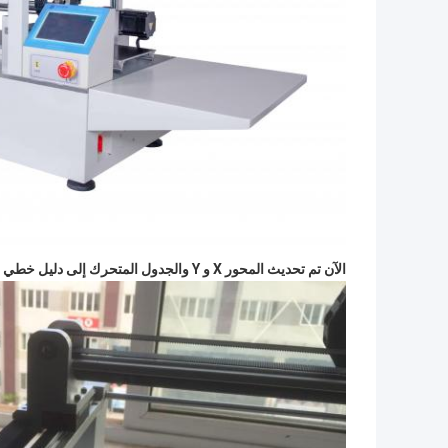
الآن تم تحديث المحور X و Y والجدول المتحرك إلى دليل خطي ، ودقة أكثر صلابة وأسرع وأفضل: