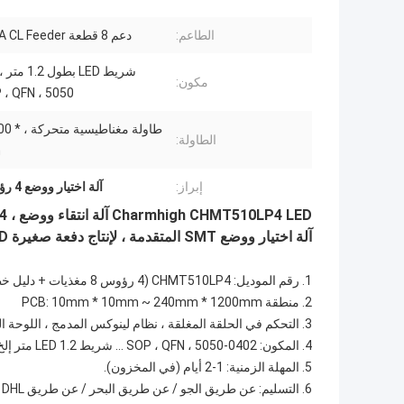
الطاعم:
دعم 8 قطعة YAMAHA CL Feeder
مكون:
5050 ، SOP ، QFN إلخ.
طاولة مغناطي
الطاولة:
m
إبراز:
آلة اختيار ووضع 4 رؤوس LED
Charmhigh CHMT510LP4 LED آلة انتقاء ووضع ، 4 رؤوس 8 مغذيات ، شريط LED 1.2 متر ،
آلة اختيار ووضع SMT المتقدمة ، لإنتاج دفعة صغيرة LED
1. رقم الموديل: CHMT510LP4 (4 رؤوس 8 مغذيات + دليل خطي للسكك الحديدية المربعة + طاولة متحركة لشريط LED بطول 1.2 متر)
2. منطقة PCB: 10mm * 10mm ~ 240mm * 1200mm
3. التحكم في الحلقة المغلقة ، نظام لينوكس المدمج ، اللوحة الرئيسية للصناعة
4. المكون: 0402-5050 ، SOP ، QFN ... شريط LED 1.2 متر إلخ.
5. المهلة الزمنية: 1-2 أيام (في المخزون).
6. التسليم: عن طريق الجو / عن طريق البحر / عن طريق DHL ... يمكنك الاختيار بنفسك.أو ترتيب الاستلام من المصنع مباشرة.