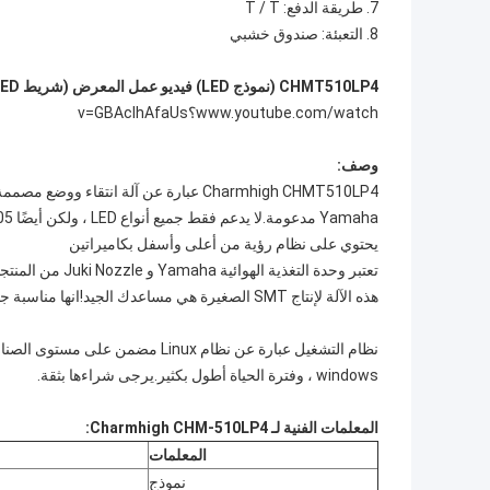
7. طريقة الدفع: T / T
8. التعبئة: صندوق خشبي
CHMT510LP4 (نموذج LED) فيديو عمل المعرض (شريط LED بطول 1.2 متر):
www.youtube.com/watch؟v=GBAclhAfaUs
وصف:
يحتوي على نظام رؤية من أعلى وأسفل بكاميراتين
تعتبر وحدة التغذ
هذه الآلة لإنتاج SMT الصغيرة هي مساعدك الجيد!انها مناسبة جدا للشركات والمصانع الصغيرة والمتوسطة!
نظام التشغيل عبارة عن نظام Linux 
windows ، وفترة الحياة أطول بكثير.يرجى شراءها بثقة.
المعلمات الفنية لـ Charmhigh CHM-510LP4:
المعلمات
نموذج