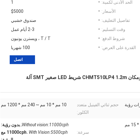
الحد الأدنى لكمية:
1
الأسعار:
$5000
تفاصيل التغليف:
صندوق خشبي
وقت التسليم:
2-3 أيام عمل
شروط الدفع:
T / T ، ويسترن يونيون
القدرة على العرض:
100 شهريا
اتصل
حجم ثنائي الفينيل متعدد
10 مم * 10 مم ~ 240 مم * 1200 مم
الكلور:
Without vision:11000cph;
بدون رؤية:
سرعة:
With Vision:5500cph
11000cph.
مع
الرؤية: