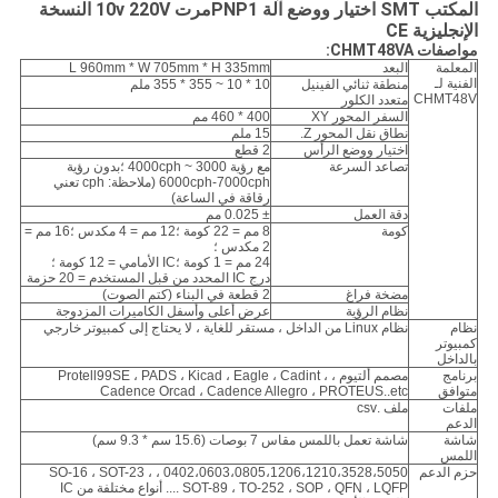
المكتب SMT اختيار ووضع آلة PNP
1
مرت 10v 220V النسخة
الإنجليزية CE
مواصفات CHMT48VA:
المعلمة
البعد
L 960mm * W 705mm * H 335mm
الفنية لـ
منطقة ثنائي الفينيل
10 * 10 ~ 355 * 355 ملم
CHMT48V
متعدد الكلور
السفر المحور XY
400 * 460 مم
نطاق نقل المحور Z.
15 ملم
اختيار ووضع الرأس
2 قطع
تصاعد السرعة
مع رؤية 3000 ~ 4000cph ؛بدون رؤية
6000cph-7000cph (ملاحظة: cph تعني
رقاقة في الساعة)
دقة العمل
± 0.025 مم
كومة
8 مم = 22 كومة ؛12 مم = 4 مكدس ؛16 مم =
2 مكدس ؛
24 مم = 1 كومة ؛IC الأمامي = 12 كومة ؛
درج IC المحدد من قبل المستخدم = 20 حزمة
مضخة فراغ
2 قطعة في البناء (كتم الصوت)
نظام الرؤية
عرض أعلى وأسفل الكاميرات المزدوجة
نظام
نظام Linux من الداخل ، مستقر للغاية ، لا يحتاج إلى كمبيوتر خارجي
كمبيوتر
بالداخل
برنامج
مصمم ألتيوم ، Protell99SE ، PADS ، Kicad ، Eagle ، Cadint ،
متوافق
Cadence Orcad ، Cadence Allegro ، PROTEUS..etc
ملفات
ملف .csv
الدعم
شاشة
شاشة تعمل باللمس مقاس 7 بوصات (15.6 سم * 9.3 سم)
اللمس
حزم الدعم
0402،0603،0805،1206،1210،3528،5050 ، SO-16 ، SOT-23 ،
SOT-89 ، TO-252 ، SOP ، QFN ، LQFP .... أنواع مختلفة من IC