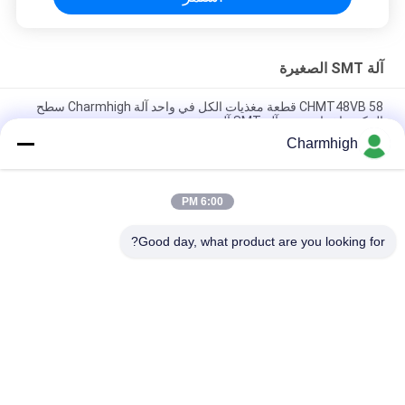
آلة SMT الصغيرة
CHMT48VB 58 قطعة مغذيات الكل في واحد آلة Charmhigh سطح
المكتب اختيار ووضع آلة SMT آلة صغيرة
Charmhigh
Charmhigh 7 نماذج سطح المكتب SMT SMD اختيار ووضع آلة ، آلة
صغيرة PCB بالقطع
6:00 PM
CHMT36VB اختيار ومكان المعدات Charmhigh لتجميع ثنائي الفينيل
متعدد الكلور
Good day, what product are you looking for?
فئات شعبية
جميع
آلة SMT Pick And 
خط إنتاج SMT
Place
فرن إعادة تدفق SMT
طابعة استنسل