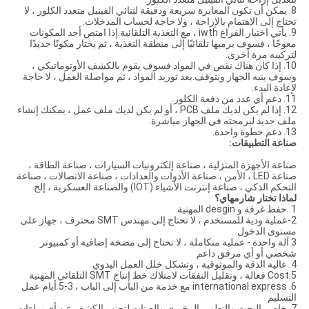
8. يمكن أن تكون المعايرة سريعة ودقيقة لثنائي الفينيل متعدد الكلور ، لا
تحتاج إلى الاهتمام بالإزاحة ، ولا حاجة لحساب المدخلات.
9. يأتي اختبار الفراغ iwth ، مع التغذية التلقائية.إذا امتص أحد المكونات
معوجًا ، فسوف يرميها تلقائيًا إلى منطقة التغذية ، ثم يختار مكونًا جديدًا
لتركيبه مرة أخرى.
10. إذا كان هناك نقص في المواد فسوف يقوم بالكشف الأوتوماتيكي ،
وسوف ينبه الجهاز ويتوقف.بعد توريد المواد ، ثم مواصلة العمل ، لا حاجة
لإعادة البدء.
11. دعم أي عدد من دفعة الكلور.
12. إذا لم يكن لديك ملف PCB ، أو لم يكن لديك ملف عمل ، يمكنك إنشاء
ملف جديد لبرمجته في الجهاز مباشرة.
13. دعم خطوة واحدة.
صناعة التطبيقات:
صناعة الأجهزة المنزلية ، صناعة إلكترونيات السيارات ، صناعة الطاقة ،
صناعة LED ، الأمن ، صناعة الأدوات والعدادات ، صناعة الاتصالات ، صناعة
التحكم الذكي ، صناعة إنترنت الأشياء (IOT) والصناعة العسكرية ، إلخ.
لماذا تختار شارمهاي؟
1. حفظ غرفة و desgin المهنية.
2-عملية ودية للمستخدم ، لا تحتاج إلى مهندس SMT محترف ، جهاز على
مستوى الدخول
3.آلة واحدة - عملية متكاملة ، لا تحتاج إلى مضخة إضافية أو كمبيوتر
شخصي أو أي مرفق داعم
4. عالية الدقة والموثوقية ، وتشكل خلل العمل اليدوي
5.Cost فعالة ، وتقليل النفقات لامتلاك خط إنتاج SMT التلقائي المهنية
6. international express مع خدمة من الباب إلى الباب ، 3-5 أيام عمل
التسليم
7. خاص بالبحث والتطوير المخبري والعينات لتجنب الكشف عن أي براءات