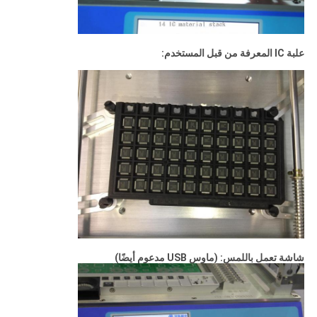
علبة IC المعرفة من قبل المستخدم:
شاشة تعمل باللمس: (ماوس USB مدعوم أيضًا)