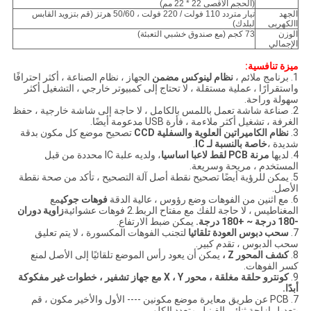
(الحجم الأقصى 22 * ​​22 مم)
الجهد
تيار متردد 110 فولت / 220 فولت ، 50/60 هرتز (قم بتزويد القابس
االكهربى
لبلدك)
الوزن
73 كجم (مع صندوق خشبي التعبئة)
الإجمالي
ميزة تنافسية:
1. برنامج ملائم ،
نظام لينوكس مضمن
الجهاز ، نظام الصناعة ، أكثر احترافًا
واستقرارًا ، عملية مستقلة ، لا تحتاج إلى كمبيوتر خارجي ، التشغيل أكثر
سهولة وراحة.
2. صناعة شاشة تعمل باللمس بالكامل ، لا حاجة إلى شاشة خارجية ، حفظ
الغرفة ، تشغيل أكثر ملاءمة ، فأرة USB مدعومة أيضًا.
3.
نظام الكاميراتين العلوية والسفلية CCD
تصحيح موضع كل مكون بدقة
شديدة ،
خاصة بالنسبة لـ IC
.
4. لديها
مرنة PCB لقط لاعبا اساسيا
، ولديه علبة IC محددة من قبل
المستخدم ، مريحة وسريعة.
5. يمكن للرؤية أيضًا تصحيح نقطة أصل آلة التصحيح ، تأكد من صحة نقطة
الأصل.
6. مع اثنين من الفوهات وضع رؤوس ، عالية الدقة
فوهات جوكي
مع
المغناطيس ، لا حاجة للفك مع مفتاح الربط.2 فوهات عشوائية
زاوية دوران
-180 درجة ~ +180 درجة.
يمكن ضبط الارتفاع.
7.
سحب دبوس العودة تلقائيا
لتجنب الفوهات المكسورة ، لا يتم تعليق
سحب الدبوس ، تقدم كبير.
8.
كشف المحور Z ،
يمكن أن يعود رأس الموضع تلقائيًا إلى الأصل لمنع
كسر الفوهات.
9.
كونترو حلقة مغلقة ، محور X ، Y مع جهاز تشفير ، خطوات غير مفكوكة
أبدًا.
7. PCB عن طريق معايرة موضع مكونين ---- الأول والأخير مكون ، قم
بتعديل إزاحة ثنائي الفينيل متعدد الكلور.