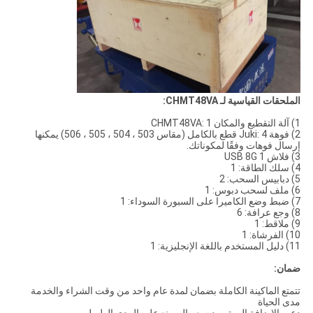
الملحقات القياسية لـ CHMT48VA:
1) آلة التقطيع والمكان CHMT48VA: 1
2) فوهة Juki: 4 قطع بالكامل (مقاس 503 ، 504 ، 505 ، 506) يمكنها
إرسال فوهات وفقًا لمكوناتك.
3) فلاش USB 8G 1
4) سلك الطاقة: 1
5) دبابيس السحب: 2
6) ملف لسحب دبوس: 1
7) ضبط وضع الكاميرا على السبورة السوداء: 1
8) وجع عرافة: 6
9) ملاقط: 1
10) الفرشاة: 1
11) دليل المستخدم باللغة الإنجليزية: 1
ضمان:
تتمتع الماكينة الكاملة بضمان لمدة عام واحد من وقت الشراء والخدمة
مدى الحياة
دعم بالإضافة إلى توريد سعر المصنع على المدى الطويل.