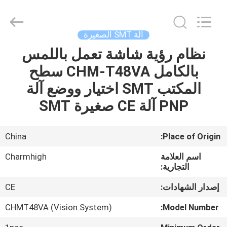
-
2026
CHARMHIGH
TECHNOLOGY
LIMITED.
آلة SMT الصغيرة
All
Rights
Reserved.
نظام رؤية شاشة تعمل باللمس
بيت
بالكامل CHM-T48VA سطح
منتجات
المكتب SMT اختيار ووضع آلة
PNP آلة CE صغيرة SMT
مقاطع
الفيديو
China
Place of Origin:
اسم العلامة
Charmhigh
معلومات
التجارية:
عنا
إصدار الشهادات:
CE
CHMT48VA (Vision System)
Model Number:
جولة