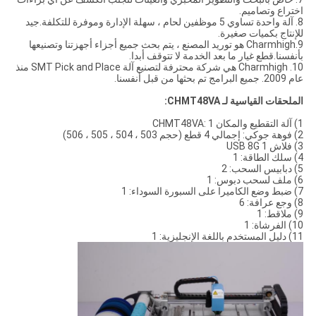
اختراع وتصاميم.
8. آلة واحدة تساوي 5 موظفين لحام ، سهلة الإدارة وموفرة للتكلفة.جيد
للإنتاج بكميات صغيرة.
9.Charmhigh هو توريد المصنع ، يتم بحث جميع أجزاء أجهزتنا وتصنيعها
بأنفسنا.قطع غيار ما بعد الخدمة لا تتوقف أبدا.
10. Charmhigh هي شركة محترفة لتصنيع آلة SMT Pick and Place منذ
عام 2009. جميع البرامج تم بحثها من قبل أنفسنا.
الملحقات القياسية لـ CHMT48VA:
1) آلة التقطيع والمكان CHMT48VA: 1
2) فوهة جوكي: إجمالي 4 قطع (حجم 503 ، 504 ، 505 ، 506)
3) فلاش USB 8G 1
4) سلك الطاقة: 1
5) دبابيس السحب: 2
6) ملف لسحب دبوس: 1
7) ضبط وضع الكاميرا على السبورة السوداء: 1
8) وجع عرافة: 6
9) ملاقط: 1
10) الفرشاة: 1
11) دليل المستخدم باللغة الإنجليزية: 1