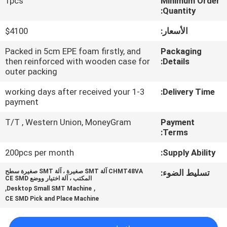
1pcs
Minimum Order
المصنع
Quantity:
الأسعار:
$4100
مراقبة
Packed in 5cm EPE foam firstly, and
Packaging
الجودة
then reinforced with wooden case for
Details:
outer packing
اتصل
1-3 working days after received your
Delivery Time:
payment
بنا
T/T , Western Union, MoneyGram
Payment
Terms:
أخبار
200pcs per month
Supply Ability:
SHOPPING
تسليط الضوء:
CHMT48VA آلة SMT صغيرة ، آلة SMT صغيرة سطح
المكتب ، آلة اختيار ووضع CE SMD
ON
,
,
Desktop Small SMT Machine
CE SMD Pick and Place Machine
LINE