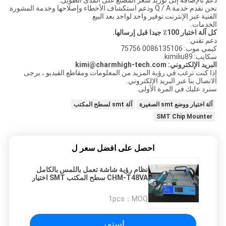
نحن نقدم خدمة Q / A ودعم استكشاف الأخطاء وإصلاحها وخدمة المشورة
الفنية عبر الإنترنت.توفير واحد لواحد بعد البيع
الخدمات.
كل آلة اختبار 100٪ جيدا قبل إرسالها.
دعم تقني:
كيمي موب: 0086135106 75756
سكايب: kimiliu89.
البريد الإلكتروني: kimi@charmhigh-tech.com
إذا كنت ترغب في رؤية المزيد من المعلومات ومقاطع الفيديو ، يرجى
الاتصال بنا عبر البريد الإلكتروني.
سنرد عليك في المرة الأولى.
آلة اختيار ووضع smt الصغيرة
آلة smt لسطح المكتب
SMT Chip Mounter
احصل على افضل سعر ل
نظام رؤية شاشة تعمل باللمس بالكامل
CHM-T48VA سطح المكتب SMT اختيار
ووضع آلة PNP آلة CE صغيرة SMT
1pcs
MOQ：
استمر