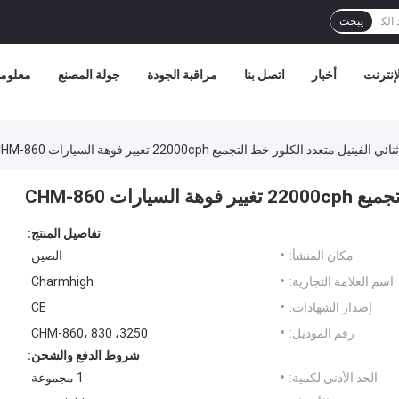
يبحث
إنترنت
أخبار
اتصل بنا
مراقبة الجودة
جولة المصنع
معلوما
تفاصيل المنتج:
مكان المنشأ:
الصين
اسم العلامة التجارية:
Charmhigh
إصدار الشهادات:
CE
رقم الموديل:
3250، CHM-860، 830
شروط الدفع والشحن:
الحد الأدنى لكمية:
1 مجموعة