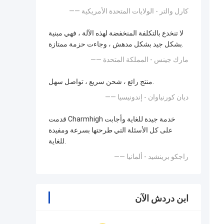
—— كارل والتر - الولايات المتحدة الأمريكية
لا تنخدع بالتكلفة المنخفضة لهذه الآلة ، فهي مبنية
بشكل جيد بشكل مدهش ، وجاءت حزمة ممتازة.
—— مارك جينس - المملكة المتحدة
منتج رائع ، شحن سريع ، تواصل سهل.
—— ديان كورنياوان - إندونيسيا
قدمت Charmhigh خدمة جيدة للغاية وأجابت
على كل الأسئلة التي طرحتها بسرعة ومفيدة
للغاية.
—— راجكو برينشيد - ألمانيا
ابن دردش الآن