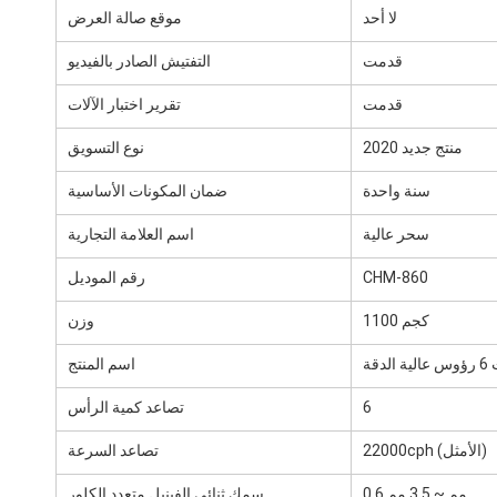
لا أحد
موقع صالة العرض
قدمت
التفتيش الصادر بالفيديو
قدمت
تقرير اختبار الآلات
منتج جديد 2020
نوع التسويق
سنة واحدة
ضمان المكونات الأساسية
سحر عالية
اسم العلامة التجارية
CHM-860
رقم الموديل
1100 كجم
وزن
قة
اسم المنتج
6
تصاعد كمية الرأس
22000cph (الأمثل)
تصاعد السرعة
0.6 مم ~ 3.5 مم
سمك ثنائي الفينيل متعدد الكلور