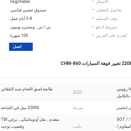
الأسعار:
negotiable
تفاصيل التغليف:
صندوق خشبي قياسي
وقت التسليم:
5-8 أيام عمل
شروط الدفع:
تي / تي ، ويسترن يونيون
القدرة على العرض:
100 شهريا
اتصل
آلة اختيار ووضع SMT ذات 6 رؤوس
طابعة لصق اللحام شبه التلقائي
3250:
 بالكامل
سرعة:
22000 ميل في الساعة
0201/0402/0603 ~ 5050 / SOT /
متقدم ، نقل أوتوماتيكي ، برغي TBI
SOP  ، إلخ (المقاوم /
يكتب:
وقضيب توجيه