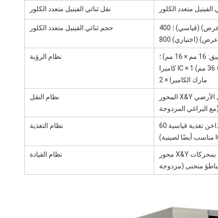
 الفينيل متعدد الكلور
نقل ثنائي الفينيل متعدد الكلور
حجم ثنائي الفينيل متعدد الكلور
نظام الرؤية
مارك الكاميرا × 2
المحور X&Y يتبنى اللولب الكروي الأرضي TBI والموجه الخطي HIWIN (المحور Y
نظام النقل
غي المزدوجة)
نظام التغذية
محور X&Y مدفوع بمحركات Panasonic A6 المؤازرة (المحور Y بمحركات
نظام القيادة