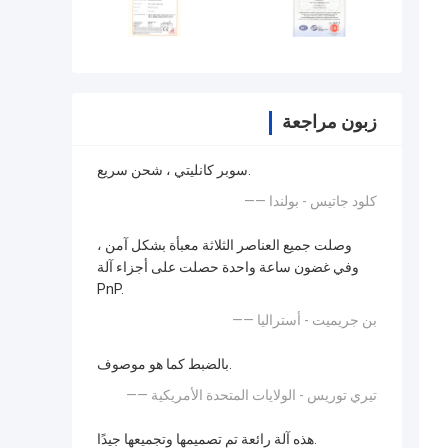
زبون مراجعة
سوبر كانليتي ، شحن سريع.
—— كلود جاتيس - بولندا
وصلت جميع العناصر الثلاثة معبأة بشكل آمن ،
وفي غضون ساعة واحدة حصلت على أجزاء آلة
PnP.
—— بن جريميت - أستراليا
بالضبط كما هو موصوف.
—— تيري توريس - الولايات المتحدة الأمريكية
هذه آلة رائعة تم تصميمها وتجميعها جيدًا.