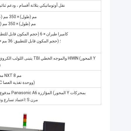
نقل أوتوماتيكي بثلاثة أقسام ، ودعم ثنائي
400 مم (طول) × 350 مم (عرض) (قياسي) ؛
800 مم (طول) × 350 مم (عرض) (اختياري)
كاميرا طيران × 6 (حجم المكون قابل للتطبيق: 16 مم × 16 مم) ؛
كاميرا IC × 1 (حجم المكون قابل للتطبيق: 36 مم × 36 مم) ؛
مع البرا
60 مداخن تغذية قياسية NXT 8 مم
(مناسب أيضًا لصينية IC ووحدة تغذية العصا)
مزدوجة) ؛اعتماد تسارع وتباطؤ منحنى S مرن