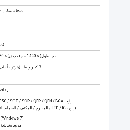
0.5 ميجا باسكال ~ 0.7 ميجا باسك
مولد فراغ
1320 مم (طول) × 1440 مم (عرض) × 1530 مم (ارتفاع)
AC220V (50 هرتز ، أحادي الطور) ، 3 كيلو واط
± 50μm @ μ ± 3σ / رقا
0201/0402/0603 5050 / SOT / SOP / QFP / QFN / BGA ، إلخ.
(المقاوم / المكثف / الصمام الثنائي / الصمام الثلاثي / LED / IC ، إلخ.)
كمبيوتر صناعي مدمج (Windows 7)
مزود بشاشة و