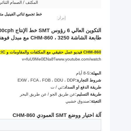
المكثف / الصمام الثنائي
خط تجميع ثنائي الفينيل متعدد ال
إبراز:
التكوين العالي 6 رؤوس SMT خط الإنتاج 22000cph
طابعة الشاشة 3250 ، CHM-860 مع مبدل فوهة أوتوماتيكي ، فرن إنحسر 830
CHM-860 فيديو عمل حقيقي مع المكثفات والمقاومات و IC:
www.youtube.com/watch؟v=fuU9Me0ENa8
المهلة:
5-8 أيام
شروط التجارة:
EXW ، FCA ، FOB ، DDU ، DDP
طريقة الدفع او السداد:
تي / ت
طريقة التسليم:
عن طريق الجو / عن طريق البحر
التعبئة:
صندوق خشبي
آلة اختيار ووضع SMT العمودي CHM-860