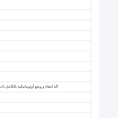
آلة انتقاء و وضع أوتوماتيكية بالكامل ذات 6 رؤوس عالية الد