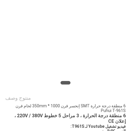
خريطة
الموقع
سياسة
الخصوصية
منتوج وصف
6 منطقة درجة حرارة SMT إنحسر فرن 1000 * 350mm لحام فرن
Puhui T-961S
6 منطقة درجة الحرارة ، 3 مراحل 5 خطوط 220V / 380V ،
إعلان CE
فيديو تشغيل Youtube لـ T961S: