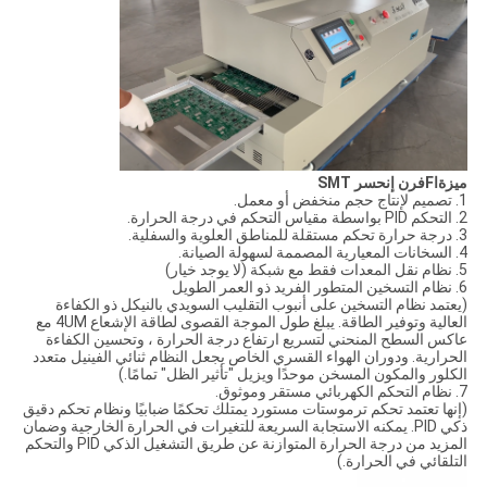
ميزة
ا
F
فرن إنحسر SMT
1. تصميم لإنتاج حجم منخفض أو معمل.
2. التحكم PID بواسطة مقياس التحكم في درجة الحرارة.
3. درجة حرارة تحكم مستقلة للمناطق العلوية والسفلية.
4. السخانات المعيارية المصممة لسهولة الصيانة.
5. نظام نقل المعدات فقط مع شبكة (لا يوجد خيار)
6. نظام التسخين المتطور الفريد ذو العمر الطويل
(يعتمد نظام التسخين على أنبوب التقليب السويدي بالنيكل ذو الكفاءة
العالية وتوفير الطاقة. يبلغ طول الموجة القصوى لطاقة الإشعاع 4UM مع
عاكس السطح المنحني لتسريع ارتفاع درجة الحرارة ، وتحسين الكفاءة
الحرارية. ودوران الهواء القسري الخاص يجعل النظام ثنائي الفينيل متعدد
الكلور والمكون المسخن موحدًا ويزيل "تأثير الظل" تمامًا.)
7. نظام التحكم الكهربائي مستقر وموثوق.
(إنها تعتمد تحكم ترموستات مستورد يمتلك تحكمًا ضبابيًا ونظام تحكم دقيق
ذكي PID. يمكنه الاستجابة السريعة للتغيرات في الحرارة الخارجية وضمان
المزيد من درجة الحرارة المتوازنة عن طريق التشغيل الذكي PID والتحكم
التلقائي في الحرارة.)