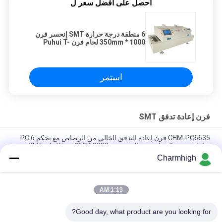
احصل على افضل سعر ل
6 منطقة درجة حرارة SMT إنحسر فرن
1000 * 350mm لحام فرن Puhui T-
961S
استمر
فرن إعادة تدفق SMT
CHM-PC6635 فرن إعادة التدفق الخالي من الرصاص مع تحكم PC 6
مناطق درجة الحرارة ومجال تسخين 2200 * 350 مم لللحام SMT
Charmhigh
CHM-F830 فرن SMT الرأسي للدفق الثاني 8 مناطق دموية 1400 *
300mm آلة لحام الهواء الساخن
1:19 AM
CHM-6635 فرن إعادة التدفق 6 مناطق مؤقتة (أعلى 6 + أسفل 6)
2200 * 350mm SMT آلة لحام إعادة التدفق
Good day, what product are you looking for?