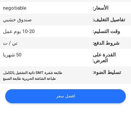
المصنع
الأسعار:
negotiable
تفاصيل التغليف:
صندوق خشبي
مراقبة
الجودة
وقت التسليم:
10-20 يوم عمل
شروط الدفع:
تي / ت
اتصل
القدرة على
50 شهريا
بنا
العرض:
تسليط الضوء:
,
طابعة شفرة SMT ذاتية التشغيل بالكامل
أخبار
طباعة الشاشة الحريرية طابعة الصمغ
افضل سعر
SHOPPING
ON
LINE