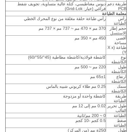
طريقة دعم
دبوس مغناطيسي، كتلة عالية متساوية، تجويف شفط
PCB
فراغي (خيار: Grid-Lok)
معلمة الطباعة
رأس
رأس طباعة حلقة مغلقة من نوع المحرك الخطي
الطباعة
حجم إطار
370 مم × 470 مم ~ 737 مم × 737 مم
الاستنسل
أقصى
450 مم × 350 مم
مساحة
طباعة (X x
Y)
نوع
كاشطة فولاذية/كاشطة مطاطية (45°/55°/60)
الكاشطة
طول
220 مم ~ 500 مم
الكاشطة
ارتفاع
65±1 مم
الكاشطة
سمك
0.25 مم طلاء كربوني شبيه بالماس
الكاشطة
طريقة
كاشطة واحدة أو مزدوجة
الطباعة
طول تحرير
0.02 مم إلى 12 مم
القالب
الطباعة
0 ~ 200 مم/ثانية
ضغط
0.5 كجم -10 كجم
الطباعة
طول
±250 مم (من المركز)