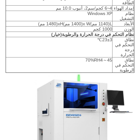
الطاقة
إمداد الهواء
4~6 كجم/سم2، أنبوب 10.0 مم
نظام
Windows XP
التشغيل
الأبعاد
L(1140 مم)x W(1400 مم)xH(1480 مم)
الوزن
1000 كجم
نظام التحكم في درجة الحرارة والرطوبة
(
خيار
)
نطاق
23±3℃
التحكم في
درجة
الحرارة
نطاق
45～70%RH4
التحكم في
الرطوبة