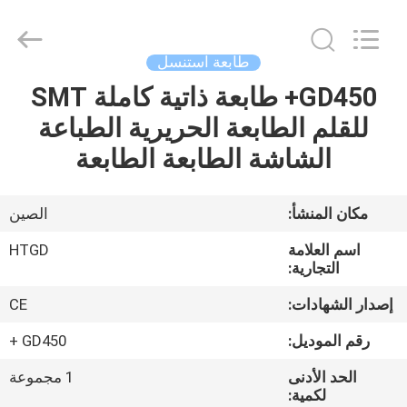
-
2026
CHARMHIGH
TECHNOLOGY
LIMITED.
طابعة استنسل
All
Rights
Reserved.
GD450+ طابعة ذاتية كاملة SMT
بيت
للقلم الطابعة الحريرية الطباعة
منتجات
الشاشة الطابعة الطابعة
مقاطع
مكان المنشأ:
الصين
الفيديو
اسم العلامة
HTGD
التجارية:
معلومات
إصدار الشهادات:
CE
عنا
رقم الموديل:
GD450 +
الحد الأدنى
1 مجموعة
جولة
لكمية: