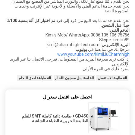
نحن نقدم دائمًا قطع غيار للآلة، والتوريد المباشر من المصنع مع الضمان.
نحن نقدم خدمة الدعم الفني والأسئلة والأجوبة عبر الإنترنت وخدمات
المشورة الفنية.
نحن نقدم خدمة ما بعد البيع من فرد إلى فرد.
تم اختبار كل آلة بنسبة 100%
جيدًا قبل الشحن.
الدعم الفني:
Kimi's Mob/ WhatsApp: 0086 135 106 75756
Skype: kimiliu89
البريد الإلكتروني:
kimi@charmhigh-tech.com
مرحبًا بك في متابعتنا في
يوتيوب
:
www.youtube.com/kimiLiuCharmhigh
إذا كنت تريد معرفة المزيد من المعلومات، فيرجى الاتصال بنا عبر البريد
الإلكتروني.
سنرد عليك في المرة الأولى.
آلة طابعة الاستنسل
آلة استنسل معجون اللحام
آلة طباعة لصق اللحام
احصل على افضل سعر ل
GD450+ طابعة ذاتية كاملة SMT للقلم
الطابعة الحريرية الطباعة الشاشة
الطابعة الطابعة