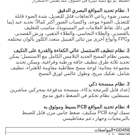
الضبط. تم بيع كمية كبيرة في السوق، مما يضمن الاستقرار.
1. نظام تحديد المواقع البصري الدقيق
مصدر ضوء رباعي الاتجاهات قابل للتعديل، شدة الضوء قابلة
للتعديل، الضوء موحد، واكتساب الصور أكثر كمالاً؛ تحديد جيد (بما
في ذلك نقاط العلامات غير المستوية)، مناسب للتغليف
بالقصدير، والطلاء النحاسي، والطلاء الذهبي، ورش القصدير،
وFPC وأنواع أخرى من ثنائي الفينيل متعدد الكلور بألوان مختلفة.
2. نظام تنظيف الاستنسل عالي الكفاءة والقدرة على التكيف
يضمن نظام المسح الجديد التلامس الكامل مع الاستنسل؛ يمكن
تحديد ثلاثة طرق تنظيف جافة ورطبة وفراغية، ويمكن تحديد
مجموعة مجانية؛ لوحة مسح مطاطية مقاومة للاهتراء، تنظيف
شامل، تفكيك مريح، وطول عالمي لورق المسح.
3. نظام ممسحة ذكي
إعداد قابل للبرمجة بذكاء، ممسحة مدفوعة بمحركين مباشرين
مستقلين، نظام تحكم في الضغط دقيق مدمج.
4. نظام تحديد المواقع PCB بسيط وموثوق به
سمك لوحة PCB متكيف، ضغط جانبي مرن قابل للضبط
بالبرمجيات وجهاز دعم مغناطيسي.
GD450+
المواصفات