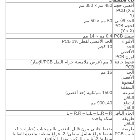
PCB
المعلمات
أقصى حجم
450 مم × 350 مم
PCB (X x
Y)
الحد الأدنى
50 مم × 50 مم
لحجم PCB
(Y x X)
سمك PCB
0.4 مم ~ 14 مم
الالتواء
الحد الأقصى لقطر PCB 1%
الحد
10 كجم
الأقصى
لوزن PCB
فجوة حافة
3 مم (عرض ملامسة حزام النقل PCB/الإطار)
PCB
الحد
15 مم
الأقصى
للفجوة
السفلية
سرعة
1500 مم/ثانية (حد أقصى)
الناقل
ارتفاع
900±40 مم
الناقل
اتجاه الناقل
L – R,R – L,L – L,R – R
طريقة
سكة واحدة
الناقل
طريقة
ضغط جانبي مرن قابل للتعديل بالبرمجيات (خيارات: 1،
تثبيت PCB
شفط فراغ شامل سفلي؛ 2، فراغ منطقة متعددة النقاط
سفلية؛ 3، تثبيت الركيزة بقفل الحافة)