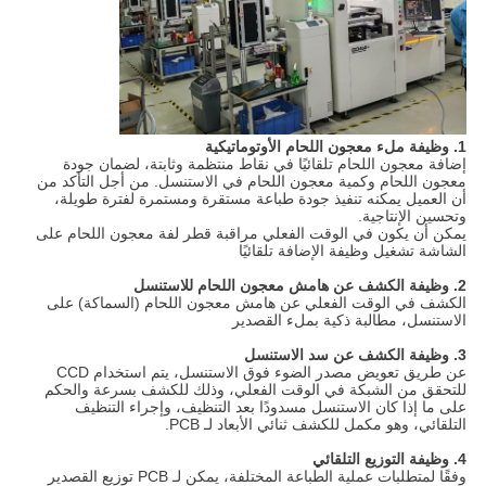
1. وظيفة ملء معجون اللحام الأوتوماتيكية
إضافة معجون اللحام تلقائيًا في نقاط منتظمة وثابتة، لضمان جودة
معجون اللحام وكمية معجون اللحام في الاستنسل. من أجل التأكد من
أن العميل يمكنه تنفيذ جودة طباعة مستقرة ومستمرة لفترة طويلة،
وتحسين الإنتاجية.
يمكن أن يكون في الوقت الفعلي مراقبة قطر لفة معجون اللحام على
الشاشة تشغيل وظيفة الإضافة تلقائيًا
2. وظيفة الكشف عن هامش معجون اللحام للاستنسل
الكشف في الوقت الفعلي عن هامش معجون اللحام (السماكة) على
الاستنسل، مطالبة ذكية بملء القصدير
3. وظيفة الكشف عن سد الاستنسل
عن طريق تعويض مصدر الضوء فوق الاستنسل، يتم استخدام CCD
للتحقق من الشبكة في الوقت الفعلي، وذلك للكشف بسرعة والحكم
على ما إذا كان الاستنسل مسدودًا بعد التنظيف، وإجراء التنظيف
التلقائي، وهو مكمل للكشف ثنائي الأبعاد لـ PCB.
4. وظيفة التوزيع التلقائي
وفقًا لمتطلبات عملية الطباعة المختلفة، يمكن لـ PCB توزيع القصدير