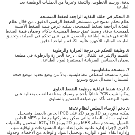
بدقة، ورسم الخطوط، والتعبئة وغيرها من العمليات الوظيفية بعد
الطباعة.
5. التحكم في حلقة التغذية الراجعة لضغط الممسحة
نظام تحكم مدمج في مستشعر الضغط الرقمي الدقيق، من خلال نظام
التغذية الراجعة لضغط الممسحة، يمكنه عرض قيمة الضغط الأصلية
للممسحة بدقة، وضبط عمق ضغط الممسحة بذكاء، وضمان قيمة الضغط
الثابتة في عملية الطباعة والحصول على أعلى تحكم في العملية، وتحقيق
الطباعة المثالية للأجهزة عالية الكثافة والتباعد الدقيق.
6. وظيفة التحكم في درجة الحرارة والرطوبة
التنظيم والإشراف التلقائي على درجة الحرارة والرطوبة في مطبعة
لضمان الخصائص الفيزيائية المستقرة لمواد الطباعة.
7. ممسحة مغناطيسية
شفرة ممسحة امتصاص مغناطيسية، بدلاً من وضع تحديد موضع فتحة
المسمار، استبدال مريح وسريع.
8. لوحة شفط فراغية ووظيفة الضغط العلوي
يمكنها تثبيت PCB تلقائيًا بأحجام وسمك مختلفة للتغلب بفعالية على
تشوه اللوحة، تأكد من طباعة القصدير بالتساوي.
9. دعم الإرساء السلس لنظام MES
يمكنه مسح رمز 1D ورمز 2D على PCB الخاص بالعميل وتسجيل
المعلومات ذات الصلة. والتي يمكن مشاركتها مع نظام MES الخاص
بالعميل. يستخدم نظام MES رمز 2D ورمز 1D وIOT المحمول والتقنيات
الأخرى لإجراء إدارة علمية على إعداد مواد المستودعات والوقاية منها،
وإدارة انتقاء المواد الواردة، وتحميل المواد والوقاية من الأخطاء، وجدولة