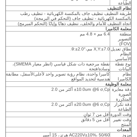
الطباعة
نظام التنظيف
طريقة التنظيف تنظيف جاف بالمكنسة الكهربائية - تنظيف رطب
بالمكنسة الكهربائية - تنظيف جاف (التحكم في البرمجة)
اتجاه التنظيف للأمام والخلف، تنظيف ذهابًا وإيابًا (التحكم المبرمج)
معلمة الكاميرا
منطقة
6.4 مم × 4.8 مم
التصوير
(FOV)
نطاق تعديل
X,Y:±7.0 مم،θ:±2.0°.
النظام
الأساسي
نوع نقطة
نقطة مرجعية ذات شكل قياسي (انظر معيار SMEMA)،
البيانات
وسادة/فتحة
نظام
كاميرا واحدة، نظام رؤية تصوير واحد لأعلى/لأسفل، مطابقة
الكاميرا
هندسية لتحديد المواقع
معلمة الوظيفة
دقة معايرة
±10.0um @6 σ,Cp أكثر من 2.0
الصورة
المتكررة
دقة تكرار
±20.0um @6 σ,Cp أكثر من 2.0
الطباعة
وقت الدورة
أقل من 7 ثوانٍ
وقت تغيير
أقل من 5 دقائق
المنتج
المعدات
مزود
AC220V±10%، 50/60 هرتز، 15 أمبير