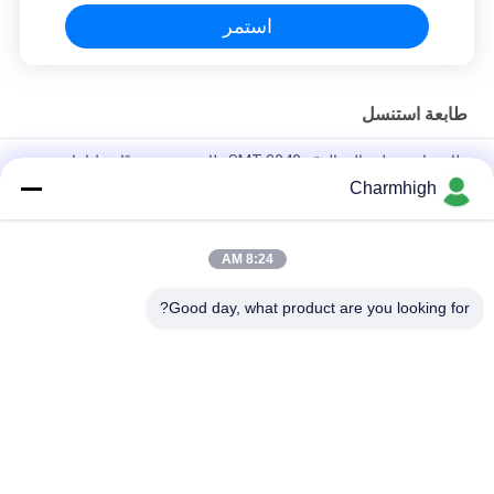
استمر
طابعة استنسل
طابعة استنسل عالية الدقة 3040 SMT طابعة حرير يدويًا خط إنتاج
SMT
Charmhigh
طابعة لصق اللحام شبه الأوتوماتيكية 3250 ، آلة طباعة الشاشة 320 *
500 مم
8:24 AM
E6 آلة طباعة الشاشة ذاتية التشغيل بالكامل SMT
Good day, what product are you looking for?
فئات شعبية
جميع
آلة SMT Pick And 
خط إنتاج SMT
Place
فرن إعادة تدفق SMT
طابعة استنسل