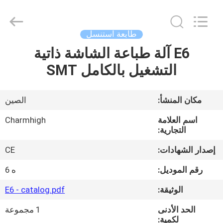
-
2026
CHARMHIGH
TECHNOLOGY
LIMITED.
طابعة استنسل
All
Rights
Reserved.
E6 آلة طباعة الشاشة ذاتية
بيت
التشغيل بالكامل SMT
منتجات
مكان المنشأ:
الصين
مقاطع
اسم العلامة
Charmhigh
الفيديو
التجارية:
إصدار الشهادات:
CE
معلومات
رقم الموديل:
ه 6
عنا
الوثيقة:
E6 - catalog.pdf
الحد الأدنى
1 مجموعة
جولة
لكمية: