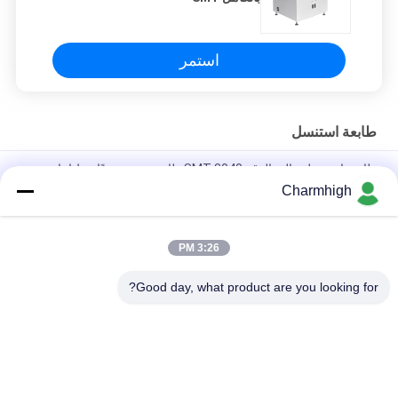
استمر
طابعة استنسل
طابعة استنسل عالية الدقة 3040 SMT طابعة حرير يدويًا خط إنتاج
SMT
Charmhigh
طابعة لصق اللحام شبه الأوتوماتيكية 3250 ، آلة طباعة الشاشة 320 *
500 مم
3:26 PM
E6 آلة طباعة الشاشة ذاتية التشغيل بالكامل SMT
Good day, what product are you looking for?
فئات شعبية
جميع
آلة SMT Pick And 
خط إنتاج SMT
Place