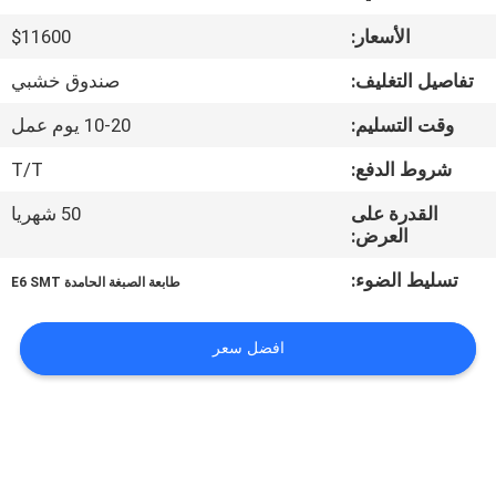
المصنع
الأسعار:
$11600
مراقبة
تفاصيل التغليف:
صندوق خشبي
الجودة
وقت التسليم:
10-20 يوم عمل
شروط الدفع:
T/T
اتصل
القدرة على
50 شهريا
بنا
العرض:
تسليط الضوء:
طابعة الصبغة الحامدة E6 SMT
أخبار
افضل سعر
SHOPPING
ON
LINE