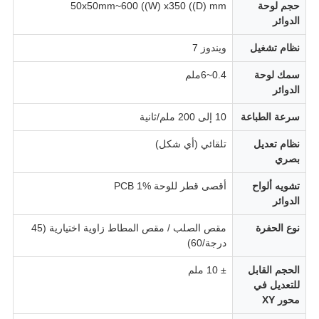
حجم لوحة
50x50mm~600 ((W) x350 ((D) mm
الدوائر
نظام تشغيل
ويندوز 7
سمك لوحة
0.4~6ملم
الدوائر
سرعة الطباعة
10 إلى 200 ملم/ثانية
نظام تعديل
تلقائي (أي شكل)
بصري
تشويه ألواح
أقصى قطر للوحة PCB 1%
الدوائر
نوع الحفرة
مقص الصلب / مقص المطاط زاوية اختيارية (45
درجة/60)
الحجم القابل
± 10 ملم
للتعديل في
محور XY