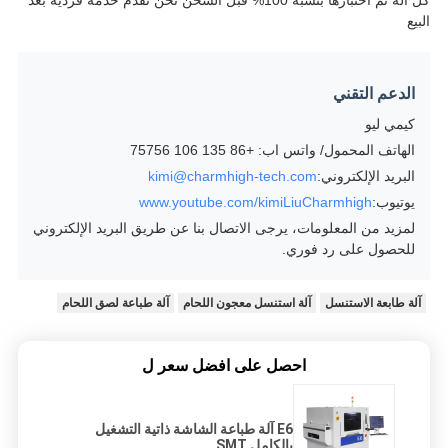
البيع
الدعم التقني
كيمي ليو
الهاتف المحمول/ واتس اب: +86 135 106 75756
البريد الإلكتروني:
kimi@charmhigh-tech.com
يوتيوب:
www.youtube.com/kimiLiuCharmhigh
لمزيد من المعلومات، يرجى الاتصال بنا عن طريق البريد الإلكتروني
للحصول على رد فوري.
آلة طابعة الاستنسل
آلة استنسل معجون اللحام
آلة طباعة لصق اللحام
احصل على افضل سعر ل
E6 آلة طباعة الشاشة ذاتية التشغيل
بالكامل SMT