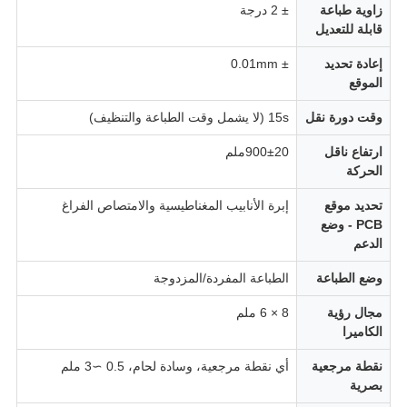
زاوية طباعة
± 2 درجة
قابلة للتعديل
إعادة تحديد
± 0.01mm
الموقع
وقت دورة نقل
15s (لا يشمل وقت الطباعة والتنظيف)
ارتفاع ناقل
900±20ملم
الحركة
تحديد موقع
إبرة الأنابيب المغناطيسية والامتصاص الفراغ
PCB - وضع
الدعم
وضع الطباعة
الطباعة المفردة/المزدوجة
مجال رؤية
8 × 6 ملم
الكاميرا
نقطة مرجعية
أي نقطة مرجعية، وسادة لحام، 0.5 ∼3 ملم
بصرية