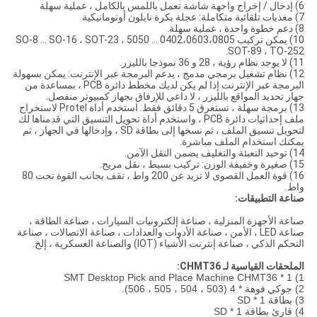
6) إدخال / إخراج واجهة شاشة تعمل باللمس بالكامل ، عملية سهلة
7) مغذيات تلقائية متكاملة: عجلة بكرة نايلون أوتوماتيكية
8) دعم خطوة واحدة ، عملية سهلة.
10) يمكن تركيب 0402،0603،0805 ... 5050 SO-8 ... SO-16 ، SOT-23 ،
SOT-89 ، TO-252.
11) لا يوجد نظام رؤية ، 28 و 36 نموذجا بالليزر.
12) نظام تشغيل برمجي مدمج ، يدعم البرمجة عبر الإنترنت: يمكن بسهولة
البرمجة عبر الإنترنت إذا لم يكن لديك مخطط دائرة PCB ، بمساعدة من
جهاز تحديد المواقع بالليزر ، لا داعي للإرفاق بجهاز كمبيوتر منفصل.
13) برمجة سهلة ، تستغرق 5 دقائق فقط: استخدم أداة Protel لاستخراج
ملف إحداثيات دائرة PCB ، واستخدم أداة تحويل التنسيق التي قدمناها لك
لتحويل تنسيق الملف ، ثم نسخها إلى بطاقة SD ، وإدخالها في الجهاز ، ثم
يمكنك استخدام الملف مباشرة.
14) توحيد التعبئة والتغليف يضمن النقل الآمن.
15) صغيرة وخفيفة الوزن: تركيب بسيط ، نقل مريح.
16) قوة العمل القصوى لا تزيد عن 200 واط ، تقف بجانب القوة تحت 80
واط.
صناعة التطبيقات:
صناعة الأجهزة المنزلية ، صناعة إلكترونيات السيارات ، صناعة الطاقة ،
صناعة LED ، الأمن ، صناعة الأدوات والعدادات ، صناعة الاتصالات ، صناعة
التحكم الذكي ، صناعة إنترنت الأشياء (IOT) والصناعة العسكرية ، إلخ.
الملحقات القياسية لـ CHMT36:
1) SMT Desktop Pick and Place Machine CHMT36 * 1
2)
جوكي
فوهة * 4 (503 ، 504 ، 505 ، 506).
3) بطاقة SD * 1
4) قارئ بطاقة SD * 1