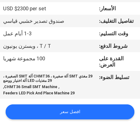
المصنع
الأسعار:
USD $2300 per set
تفاصيل التغليف:
صندوق تصدير خشبي قياسي
مراقبة
الجودة
وقت التسليم:
1-3 أيام عمل
شروط الدفع:
T / T ، ويسترن يونيون
اتصل
القدرة على
100 مجموعة شهريا
بنا
العرض:
تسليط الضوء:
29 مغذي SMT آلة صغيرة ، CHMT36 آلة SMT الصغيرة ،
29 مغذيات LED آلة اختيار ووضع
أخبار
,
,
CHMT36 Small SMT Machine
29 Feeders LED Pick And Place Machine
SHOPPING
افضل سعر
ON
LINE