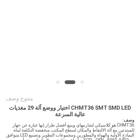
خريطة
الموقع
سياسة
الخصوصية
منتوج وصف
CHMT36 SMT SMD LED اختيار ووضع آلة 29 مغذيات
عالية السرعة
وصف:
CHMT36 هو كلاسيكي لشارمهاي ويبيع أفضل طراز.إنها عبارة عن جهاز
للمبتدئين مع آلة الالتقاط والمكان لسطح المكتب منخفضة التكلفة لبناة
النماذج الأولية والهواة والمطورين ومجموعات التطوير وتصنيع LED.متوافق