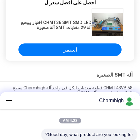
احصل على افضل سعر ل
CHMT36 SMT SMD LED اختيار ووضع
آلة 29 مغذيات SMT آلة صغيرة
استمر
آلة SMT الصغيرة
CHMT48VB 58 قطعة مغذيات الكل في واحد آلة Charmhigh سطح
المكتب اختيار ووضع آلة SMT آلة صغيرة
Charmhigh
Charmhigh 7 نماذج سطح المكتب SMT SMD اختيار ووضع آلة ، آلة
صغيرة PCB بالقطع
4:23 AM
CHMT36VB اختيار ومكان المعدات Charmhigh لتجميع ثنائي الفينيل
متعدد الكلور
Good day, what product are you looking for?