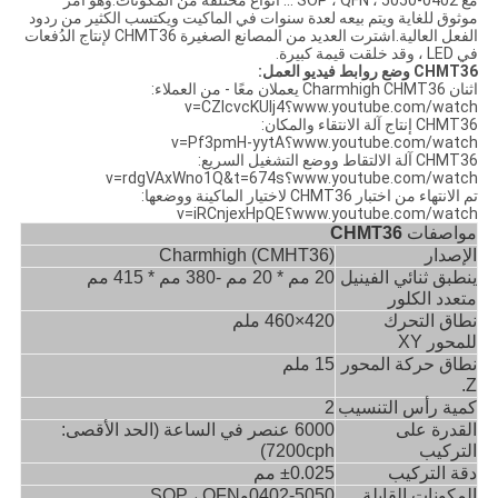
مع 0402-5050 ، SOP ، QFN ... أنواع مختلفة من المكونات.وهو أمر
موثوق للغاية ويتم بيعه لعدة سنوات في الماكيت ويكتسب الكثير من ردود
الفعل العالية.اشترت العديد من المصانع الصغيرة CHMT36 لإنتاج الدُفعات
في LED ، وقد خلقت قيمة كبيرة.
CHMT36 وضع روابط فيديو العمل:
اثنان Charmhigh CHMT36 يعملان معًا - من العملاء:
www.youtube.com/watch؟v=CZIcvcKUIj4
CHMT36 إنتاج آلة الانتقاء والمكان:
www.youtube.com/watch؟v=Pf3pmH-yytA
CHMT36 آلة الالتقاط ووضع التشغيل السريع:
www.youtube.com/watch؟v=rdgVAxWno1Q&t=674s
تم الانتهاء من اختبار CHMT36 لاختيار الماكينة ووضعها:
www.youtube.com/watch؟v=iRCnjexHpQE
مواصفات
CHMT36
الإصدار
Charmhigh (CMHT36)
ينطبق ثنائي الفينيل
20 مم * 20 مم -380 مم * 415 مم
متعدد الكلور
نطاق التحرك
420
×
460 ملم
للمحور XY
نطاق حركة المحور
15 ملم
Z.
كمية رأس التنسيب
2
القدرة على
6000 عنصر في الساعة (الحد الأقصى:
التركيب
7200cph)
دقة التركيب
0.025 مم
±
المكونات القابلة
0402-5050
و
SOP ، QFN