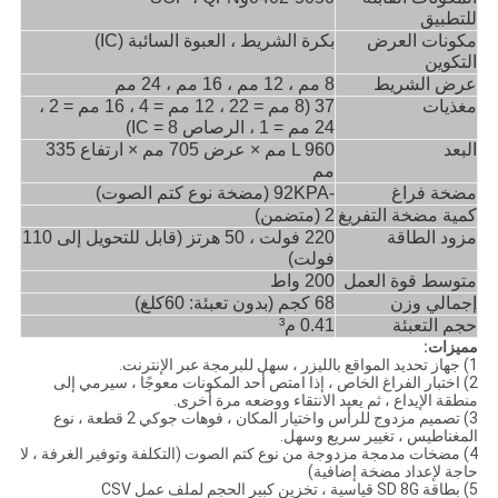
للتطبيق
مكونات العرض
بكرة الشريط ، العبوة السائبة (IC)
التكوين
عرض الشريط
8 مم ، 12 مم ، 16 مم ، 24 مم
مغذيات
37 (8 مم = 22 ، 12 مم = 4 ، 16 مم = 2 ،
24 مم = 1 ، الرصاص IC = 8)
البعد
L 960 مم × عرض 705 مم × ارتفاع 335
مم
مضخة فراغ
-92KPA (مضخة نوع كتم الصوت)
كمية مضخة التفريغ
2 (متضمن)
مزود الطاقة
220 فولت ، 50 هرتز
(
قابل للتحويل إلى 110
فولت
)
متوسط ​​قوة العمل
200 واط
إجمالي
وزن
68 كجم (بدون تعبئة: 60
كلغ)
حجم التعبئة
0.41 م³
مميزات:
1) جهاز تحديد المواقع بالليزر ، سهل للبرمجة عبر الإنترنت.
2) اختبار الفراغ الخاص ، إذا امتص أحد المكونات معوجًا ، سيرمي إلى
منطقة الإيداع ، ثم يعيد الانتقاء ووضعه مرة أخرى.
3) تصميم مزدوج للرأس واختيار المكان ، فوهات جوكي 2 قطعة ، نوع
المغناطيس ، تغيير سريع وسهل.
4) مضخات مدمجة مزدوجة من نوع كتم الصوت (التكلفة وتوفير الغرفة ، لا
حاجة لإعداد مضخة إضافية)
5) بطاقة SD 8G قياسية ، تخزين كبير الحجم لملف عمل CSV