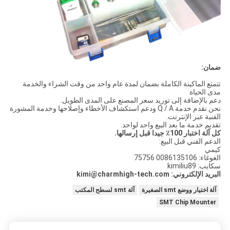
ضمان:
تتمتع الماكينة الكاملة بضمان لمدة عام واحد من وقت الشراء والخدمة
مدى الحياة
دعم بالإضافة إلى توريد سعر المصنع على المدى الطويل.
نحن نقدم خدمة Q / A ودعم استكشاف الأخطاء وإصلاحها وخدمة المشورة
الفنية عبر الإنترنت.
تقديم خدمة ما بعد البيع واحد لواحد.
كل آلة اختبار 100٪ جيدا قبل إرسالها.
الدعم الفني قبل البيع:
كيمي
الغوغاء: 0086135106 75756
سكايب: kimiliu89
البريد الإلكتروني: kimi@charmhigh-tech.com
آلة اختيار ووضع smt الصغيرة
آلة smt لسطح المكتب
SMT Chip Mounter