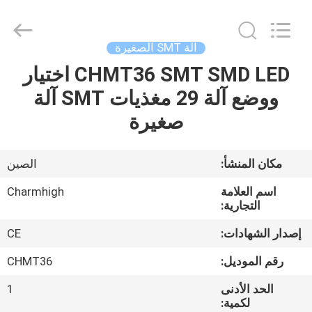
-
2026
CHARMHIGH
TECHNOLOGY
LIMITED.
آلة SMT الصغيرة
All
Rights
Reserved.
CHMT36 SMT SMD LED اختيار
بيت
ووضع آلة 29 مغذيات SMT آلة
منتجات
صغيرة
مقاطع
مكان المنشأ:
الصين
الفيديو
اسم العلامة
Charmhigh
التجارية:
معلومات
إصدار الشهادات:
CE
عنا
رقم الموديل:
CHMT36
الحد الأدنى
1
جولة
لكمية: