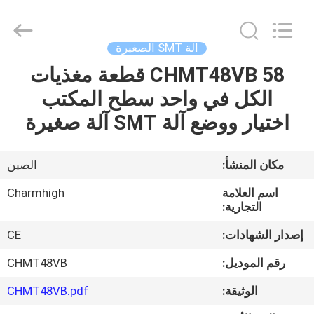
-
2026
CHARMHIGH
TECHNOLOGY
LIMITED.
آلة SMT الصغيرة
All
Rights
Reserved.
CHMT48VB 58 قطعة مغذيات
بيت
الكل في واحد سطح المكتب
منتجات
اختيار ووضع آلة SMT آلة صغيرة
مقاطع
مكان المنشأ:
الصين
الفيديو
اسم العلامة
Charmhigh
التجارية:
معلومات
إصدار الشهادات:
CE
عنا
رقم الموديل:
CHMT48VB
الوثيقة:
CHMT48VB.pdf
جولة