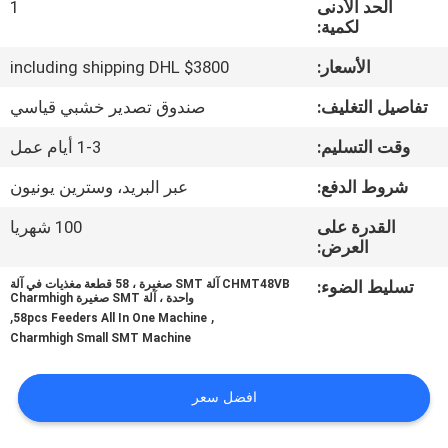
الحد الأدنى
1
المصنع
لكمية:
الأسعار:
$3800 including shipping DHL
مراقبة
الجودة
تفاصيل التغليف:
صندوق تصدير خشبي قياسي
وقت التسليم:
1-3 أيام عمل
اتصل
شروط الدفع:
عبر البريد، وسترين يونيون
بنا
القدرة على
100 شهريا
العرض:
أخبار
تسليط الضوء:
CHMT48VB آلة SMT صغيرة ، 58 قطعة مغذيات في آلة
واحدة ، آلة SMT صغيرة Charmhigh
,
,
58pcs Feeders All In One Machine
SHOPPING
Charmhigh Small SMT Machine
ON
افضل سعر
LINE