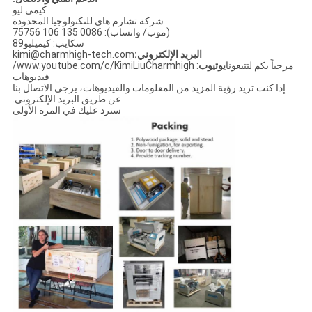
كيمي ليو
شركة تشارم هاي للتكنولوجيا المحدودة
(موب/ واتساب): 0086 135 106 75756
سكايب: كيميليو89
البريد الإلكتروني:
kimi@charmhigh-tech.com
مرحباً بكم لتتبعونا
يوتيوب
: www.youtube.com/c/KimiLiuCharmhigh/
فيديوهات
إذا كنت تريد رؤية المزيد من المعلومات والفيديوهات، يرجى الاتصال بنا
عن طريق البريد الإلكتروني.
سنرد عليك في المرة الأولى