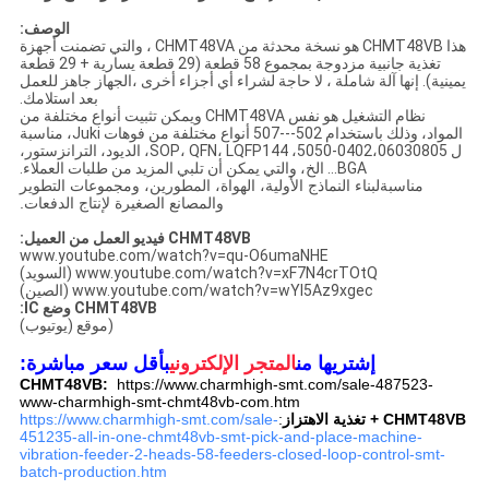
الوصف:
هذا CHMT48VB هو نسخة محدثة من CHMT48VA ، والتي تضمنت أجهزة
تغذية جانبية مزدوجة بمجموع 58 قطعة (29 قطعة يسارية + 29 قطعة
يمينية). إنها آلة شاملة ، لا حاجة لشراء أي أجزاء أخرى ،الجهاز جاهز للعمل
بعد استلامك.
نظام التشغيل هو نفس CHMT48VA ويمكن تثبيت أنواع مختلفة من
المواد، وذلك باستخدام 502---507 أنواع مختلفة من فوهات Juki، مناسبة
ل 0402،06030805-5050، SOP، QFN، LQFP144، الديود، الترانزستور،
BGA... الخ، والتي يمكن أن تلبي المزيد من طلبات العملاء.
مناسبة
لبناء النماذج الأولية، الهواة، المطورين، ومجموعات التطوير
والمصانع الصغيرة لإنتاج الدفعات.
CHMT48VB فيديو العمل من العميل:
www.youtube.com/watch?v=qu-O6umaNHE
www.youtube.com/watch?v=xF7N4crTOtQ (السويد)
www.youtube.com/watch?v=wYl5Az9xgec (الصين)
CHMT48VB وضع IC:
(موقع (يوتيوب)
إشتريها من
المتجر الإلكتروني
بأقل سعر مباشرة:
CHMT48VB:
https://www.charmhigh-smt.com/sale-487523-
www-charmhigh-smt-chmt48vb-com.htm
CHMT48VB + تغذية الاهتزاز
:
https://www.charmhigh-smt.com/sale-
451235-all-in-one-chmt48vb-smt-pick-and-place-machine-
vibration-feeder-2-heads-58-feeders-closed-loop-control-smt-
batch-production.htm