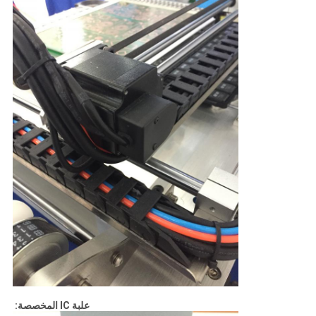
علبة IC المخصصة: