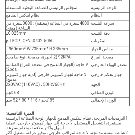
اللوحة الرئيسية
المجلس الرئيسي للصناعة البحثية المستقلة
النظام
نظام لينكس المدمج
سرعة التثبيت
4000سعرة في الساعة (مغلقة) ؛ 3000سعرة في
الساعة (مفتح)
دقة التثبيت
±0.025mm
المكونات
0402-5050، SOP، QFN الخ
مقاس الجهاز
L 960mm* W 705mm* H 335mm
مضخة الفراغ
-92KPA (2 أجهزة، مدمجة، نوع صامت)
مصدر الهواء الخارجي
لا حاجة (الجهاز المدمج في مضخة الفراغ الصامتة
2pcs)
جهاز تحكم خارجي
لا حاجة لجهاز كمبيوتر خارجي (لديه جهاز كمبيوتر
مدمج)
الجهد
220VAC (110VAC) ، 50Hz/60Hz
الوزن الصافي
68 كجم
الوزن الإجمالي
85 كجم / 116 * 80 * 52 سم
الميزة التنافسية:
1البرمجيات المريحة، نظام لينكس المدمج للجهاز، لوحة الصناعة الرئيسية
مستقرة، التشغيل المستقل، لا حاجة إلى جهاز كمبيوتر خارجي، عملية
أسهل وأكثر ملاءمة، وتعلم بسرعة.
2شاشة لمسة مدمجة، لا حاجة لمراقب خارجي، توفير غرفة، تشغيل أكثر