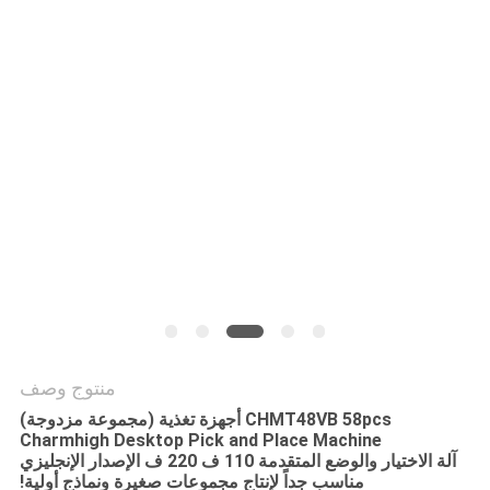
خريطة
الموقع
سياسة
الخصوصية
منتوج وصف
CHMT48VB 58pcs أجهزة تغذية (مجموعة مزدوجة)
Charmhigh Desktop Pick and Place Machine
آلة الاختيار والوضع المتقدمة 110 ف 220 ف الإصدار الإنجليزي
مناسب جداً لإنتاج مجموعات صغيرة ونماذج أولية!