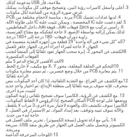
ملاءمة، فأر USB مدعومة كذلك.
3. أعلى وأسفل كاميرات رؤية اثنين، وتصحيح موقف كل مكونات، يمكنك
عرض صورة الرؤية من الشاشة لكل مكونات.
4. لديها عدادات تشبيك PCB مرنة ، مناسبة لأحجام مختلفة من PCB.
5. لقد دعمت علبة IC المخصصة ، ويمكن تثبيت علبة IC على طاولة الآلة.
6. رأسين تركيب مع 2pcs فوهات Juki، فوهة Juki داخل المغناطيس،
لذلك يمكن إزالته بواسطة الإصبع، لا حاجة لتفكيكه مع مفتاح الفرنسية،
زاوية دوران فوهات -180 درجة إلى +180 درجة.
7آلة "كل شيء في آلة واحدة" 29 قطعة من أجهزة التغذية متضمنة في
الجهاز، لا حاجة لشراء أجزاء أخرى، الجهاز جاهز للعمل
8الكشف عن المحور Z، إبرة سحب الجهاز تعود تلقائيًا إلى المنشأ لتجنب
الفوهات المكسورة.
9الحد الأقصى لارتفاع الدعم 5 ملم
10التحكم في الحلقة المغلقة، محور X، Y مع مكيف، لا خارج الخط.
11. يتم معايرة PCB من خلال وضع عنصرين ، ثم سيتم معايرة مكونات
الراحة تلقائيًا.
12مع الكشف عن الفراغ، مع التغذية التلقائية، إذا كان أحد المكونات مص
منحرف، فإنه سوف يرميه تلقائيًا إلى منطقة الإيداع، ثم اختيار واحد جديد
لتثبيت مرة أخرى.
13. مع الكشف عن الرؤية، الكاميرا سوف تصحيح تلقائي زاوية المكون
ووضعها على لوحة PCB المكان الصحيح. إذا الرؤوس لا التقاط المكونات،
الكاميرا سوف تكتشف ذلك والعودة لاختيار مرة أخرى،3 مرات لا يلتقط،
والآلة سوف تنبيه وتوقف، بعد إمداد المواد، ثم الاستمرار في العمل، لا
حاجة لبدء من جديد.
14. يأتي مع أداة تحويل (نسخة الكمبيوتر) ، تحرير ملف العمل في
الكمبيوتر وتحميل ملف العمل في الجهاز عن طريق منفذ USB، سريعة
ومريحة.
15-اللوحات المزخرفة الداعمة