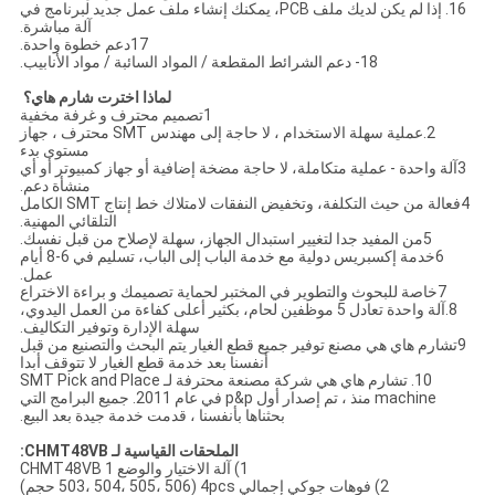
16. إذا لم يكن لديك ملف PCB، يمكنك إنشاء ملف عمل جديد لبرنامج في
آلة مباشرة.
17دعم خطوة واحدة.
18- دعم الشرائط المقطعة / المواد السائبة / مواد الأنابيب.
لماذا اخترت شارم هاي؟
1تصميم محترف و غرفة مخفية
2.عملية سهلة الاستخدام ، لا حاجة إلى مهندس SMT محترف ، جهاز
مستوى بدء
3آلة واحدة - عملية متكاملة، لا حاجة مضخة إضافية أو جهاز كمبيوتر أو أي
منشأة دعم.
4فعالة من حيث التكلفة، وتخفيض النفقات لامتلاك خط إنتاج SMT الكامل
التلقائي المهنية.
5من المفيد جدا لتغيير استبدال الجهاز، سهلة لإصلاح من قبل نفسك.
6خدمة إكسبريس دولية مع خدمة الباب إلى الباب، تسليم في 6-8 أيام
عمل.
7خاصة للبحوث والتطوير في المختبر لحماية تصميمك و براءة الاختراع
8.آلة واحدة تعادل 5 موظفين لحام، بكثير أعلى كفاءة من العمل اليدوي،
سهلة الإدارة وتوفير التكاليف.
9تشارم هاي هي مصنع توفير جميع قطع الغيار يتم البحث والتصنيع من قبل
أنفسنا بعد خدمة قطع الغيار لا تتوقف أبدا
10. تشارم هاي هي شركة مصنعة محترفة لـ SMT Pick and Place
machine منذ ، تم إصدار أول p&p في عام 2011. جميع البرامج التي
بحثناها بأنفسنا ، قدمت خدمة جيدة بعد البيع.
الملحقات القياسية لـ CHMT48VB:
1) آلة الاختيار والوضع CHMT48VB 1
2) فوهات جوكي إجمالي 4pcs (503، 504، 505، 506 حجم)