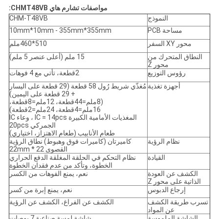
مواصفات تشارم هاي CHMT48VB:
النموذج
CHM-T48VB
مساحة PCB
10mm*10mm - 355mm*355mm
محور XY السفر
510*460ملم
النطاق المتحرك من
15 ملم (أعلى عنصر 5 ملم)
محور Z
رؤوس التوزيع
2قطعة، تأتي مع 4 فوهات
أجهزة تغذية
مُغذّي شريط رُول 58 قطعة (29 قطعة على اليسار
+ 29 قطعة على اليمين)
(8ملم=44قطعة، 12ملم=8قطعة،
16ملم=4قطعة، 24ملم=2قطعة)
المغذيات الأمامية الكبيرة IC = 14pcs ، وعاء IC
الجمركي 20pcs
طعام الأنابيب (طعام الاهتزاز، اختياري)
نظام الرؤية
كاميرتان (كاميرات فوق وهبوط) نطاق الرؤية
القصوى 22 * 22mm
القيادة
نظام التحكم في الحلقة المغلقة الدفع الحراري
الخطوة، وتأكد من عدم فقدان الخطوة
الكشف عن العودة
نعم، يمنع الفوهات من الكسر
الذاتية على محور Z
إرجاع الدبوس
نعم، يمنع إبرة من كسر
تسرب طريقة الكشف
الكشف عن الفراغ، الكشف عن الرؤية
عن المواد
الشاشة الملموسة
شاشة لمسة صناعية 7 بوصات