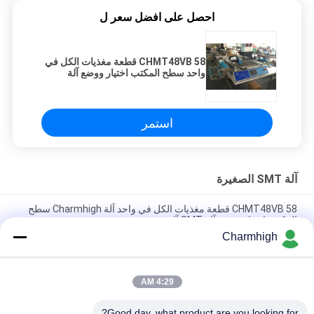
احصل على افضل سعر ل
CHMT48VB 58 قطعة مغذيات الكل في
واحد سطح المكتب اختيار ووضع آلة
SMT آلة صغيرة
استمر
آلة SMT الصغيرة
CHMT48VB 58 قطعة مغذيات الكل في واحد آلة Charmhigh سطح
المكتب اختيار ووضع آلة SMT آلة صغيرة
Charmhigh
Charmhigh 7 نماذج سطح المكتب SMT SMD اختيار ووضع آلة ، آلة
صغيرة PCB بالقطع
4:29 AM
CHMT36VB اختيار ومكان المعدات Charmhigh لتجميع ثنائي الفينيل
متعدد الكلور
Good day, what product are you looking for?