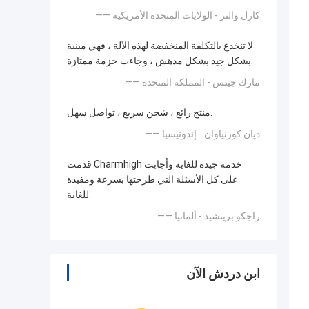
—— كارل والتر - الولايات المتحدة الأمريكية
لا تنخدع بالتكلفة المنخفضة لهذه الآلة ، فهي مبنية
بشكل جيد بشكل مدهش ، وجاءت حزمة ممتازة.
—— مارك جينس - المملكة المتحدة
منتج رائع ، شحن سريع ، تواصل سهل.
—— ديان كورنياوان - إندونيسيا
قدمت Charmhigh خدمة جيدة للغاية وأجابت
على كل الأسئلة التي طرحتها بسرعة ومفيدة
للغاية.
—— راجكو برينشيد - ألمانيا
ابن دردش الآن