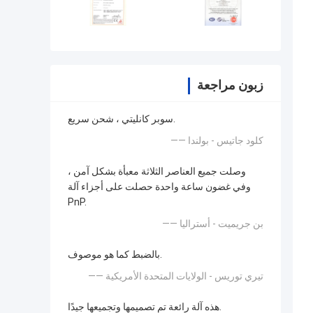
زبون مراجعة
سوبر كانليتي ، شحن سريع.
—— كلود جاتيس - بولندا
وصلت جميع العناصر الثلاثة معبأة بشكل آمن ،
وفي غضون ساعة واحدة حصلت على أجزاء آلة
PnP.
—— بن جريميت - أستراليا
بالضبط كما هو موصوف.
—— تيري توريس - الولايات المتحدة الأمريكية
هذه آلة رائعة تم تصميمها وتجميعها جيدًا.