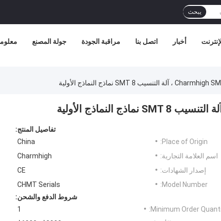
يبحث
إنترنت
أخبار
اتصل بنا
مراقبة الجودة
جولة المصنع
معلوما
تفاصيل المنتج:
China
Place of Origin:
اسم العلامة التجارية:
Charmhigh
إصدار الشهادات:
CE
CHMT Serials
Model Number:
شروط الدفع والشحن:
1
Minimum Order Quanti