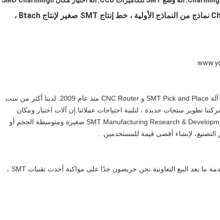
,
آلة وضع SMT للكاميرات CCD
,
آلة اختيار مكان SMD Charmhigh
Charmhigh SMT SMD Pick and place Machine - 8 نماذج من النماذج الأولية ، خط إنتاج SMT صغير لإنتاج Btach ،
www.y
Charmhigh Technology Limited هي شركة محترفة لتصنيع آلة SMT Pick and Place و CNC Router منذ عام 2009. لدينا أكثر من ست
ا تطوير منتجات جديدة ، لتلبية احتياجات عملائنا.إن آلات اختيار ومكان
مسلسلات CHMT الخاصة بنا مخصصة لغالبية مؤسسات SMT Manufacturing Research & Developments صغيرة ومتوسطة الحجم أو
، لإنشاء أقصى قيمة للمستخدمين.
.
العملية المثالية هي الجمع بين أفضل جودة وتكلفة معقولة وخدمة ما بعد البيع التعاونية.نحن حريصون جدًا على مواكبة أحدث تقنيات SMT ،