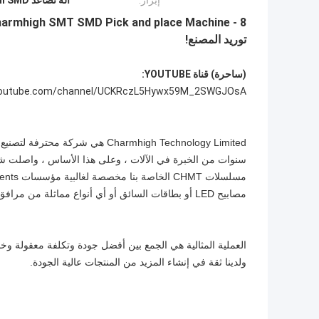
إبراز:
آلة تصاعد Charmhigh SMD
توريد المصنع!
(ساحرة) قناة YOUTUBE:
outube.com/channel/UCKRczL5Hywx59M_2SWGJOsA
سنوات من الخبرة في الآلات ، وعلى هذا الأساس ، واصلت شركتن
مصابيح LED أو بطاقات السائق أو أي أنواع مماثلة من مرافق التصنيع
ولدينا ثقة في إنشاء المزيد من المنتجات عالية الجودة.