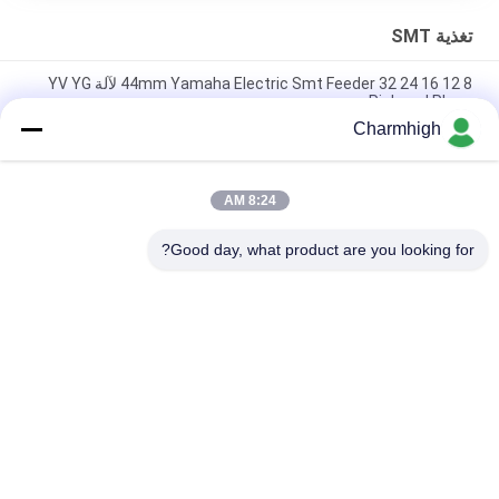
تغذية SMT
8 12 16 24 32 44mm Yamaha Electric Smt Feeder لآلة YV YG
Pick and Place
Charmhigh
Yamaha Electric Feeder 8 12 16 24mm لآلة التقطيع والمكان DIY ،
آلة Charmhigh SMT
8:24 AM
Fuji NXT Electric SMT Feeder 8/12/16 / 24mm لـ Charmhigh
CHM-860861863 آلة الانتقاء والمكان
Good day, what product are you looking for?
فئات شعبية
جميع
آلة SMT Pick And 
خط إنتاج SMT
Place
فرن إعادة تدفق SMT
طابعة استنسل