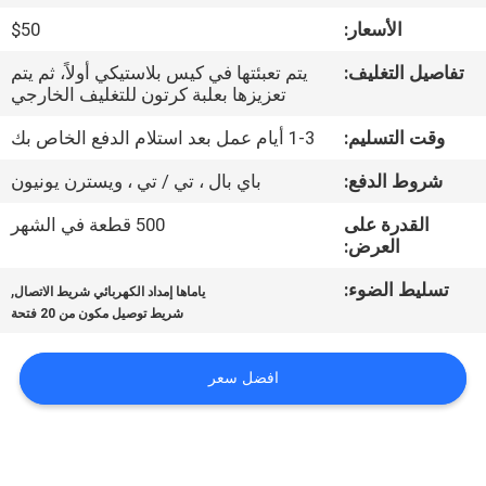
المصنع
الأسعار:
$50
تفاصيل التغليف:
يتم تعبئتها في كيس بلاستيكي أولاً، ثم يتم
مراقبة
تعزيزها بعلبة كرتون للتغليف الخارجي
الجودة
وقت التسليم:
1-3 أيام عمل بعد استلام الدفع الخاص بك
شروط الدفع:
باي بال ، تي / تي ، ويسترن يونيون
اتصل
بنا
القدرة على
500 قطعة في الشهر
العرض:
تسليط الضوء:
,
أخبار
ياماها إمداد الكهربائي شريط الاتصال
شريط توصيل مكون من 20 فتحة
SHOPPING
افضل سعر
ON
LINE