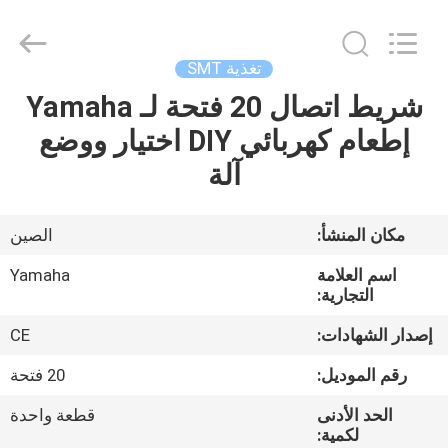
-
2026
CHARMHIGH
TECHNOLOGY
LIMITED.
تغذية SMT
All
Rights
Reserved.
شريط اتصال 20 فتحة لـ Yamaha
بيت
إطعام كهربائي DIY اختيار ووضع
منتجات
آلة
مقاطع
مكان المنشأ:
الصين
الفيديو
اسم العلامة
Yamaha
التجارية:
معلومات
إصدار الشهادات:
CE
عنا
رقم الموديل:
20 فتحة
الحد الأدنى
قطعة واحدة
جولة
لكمية: