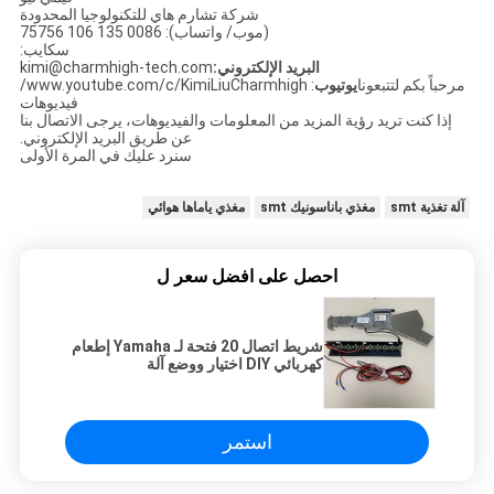
شركة تشارم هاي للتكنولوجيا المحدودة
(موب/ واتساب): 0086 135 106 75756
سكايب:
البريد الإلكتروني:
kimi@charmhigh-tech.com
مرحباً بكم لتتبعونا
يوتيوب
: www.youtube.com/c/KimiLiuCharmhigh/
فيديوهات
إذا كنت تريد رؤية المزيد من المعلومات والفيديوهات، يرجى الاتصال بنا
عن طريق البريد الإلكتروني.
سنرد عليك في المرة الأولى
آلة تغذية smt
مغذي باناسونيك smt
مغذي ياماها هوائي
احصل على افضل سعر ل
شريط اتصال 20 فتحة لـ Yamaha إطعام
كهربائي DIY اختيار ووضع آلة
استمر