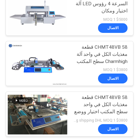
السرعة 4 رؤوس LED آلة
اختيار ومكان
CHMT510LP4 1.2m
$5000 MOQ:1
شريط LED صغير SMT آلة
الاتصال
CHMT48VB 58 قطعة
مغذيات الكل في واحد آلة
Charmhigh سطح المكتب
اختيار ووضع آلة SMT آلة
$3800 MOQ:1
صغيرة
الاتصال
CHMT48VB 58 قطعة
مغذيات الكل في واحد
سطح المكتب اختيار ووضع
آلة SMT آلة صغيرة
$3800 including shipping DHL MOQ:1
الاتصال