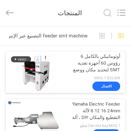
-
2026
CHARMHIGH
المنتجات
TECHNOLOGY
LIMITED.
All
Rights
Reserved.
بيت
feeder smt machine التصنيع عبر الإنترنت
منتجات
أوتوماتيكي بالكامل 6
رؤوس 60 أجهزة تغذية
مقاطع
SMT لتحديد مكان ووضع
الفيديو
الآلة TM06 CPK≥1.0
$22,000 MOQ:1
الاتصال
معلومات
Yamaha Electric Feeder
عنا
8 12 16 24mm لآلة
التقطيع والمكان DIY ، آلة
جولة
Charmhigh SMT
Can mix buy MOQ:1 قطع