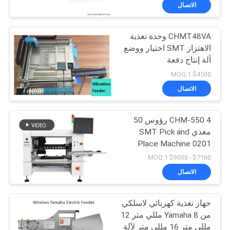
المصنع
الاتصال
CHMT48VA وحدة تغذية
مراقبة
الاهتزاز SMT اختيار ووضع
الجودة
آلة إنتاج دفعة
$4500 MOQ:1
اتصل
الاتصال
بنا
CHM-550 4 رؤوس 50
مغذي SMT Pick and
أخبار
Place Machine 0201
تغيير فوهة تلقائي
$7160 - $9000 MOQ:1
SHOPPING
الاتصال
ON
جهاز تغذية كهربائي لاسلكي
LINE
من Yamaha 8 مللي متر 12
مللي متر 16 مللي متر لآلة