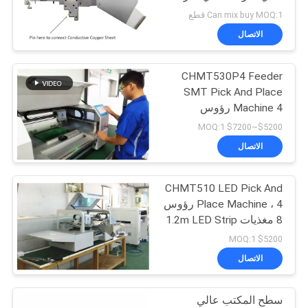
خريطة
اختيار ومكان SMT DIY ،
Can mix buy MOQ:1 قطع
آلة SMT Charmhigh
الموقع
الاتصال
CHMT530P4 Feeder
سياسة
SMT Pick And Place
الخصوصية
Machine 4 رؤوس
Yamaha Feeder
$5200~$7200 MOQ:1
الاتصال
CHMT510 LED Pick And
Place Machine ، 4 رؤوس
8 مغذيات 1.2m LED Strip
Small SMT Machine
$5200 MOQ:1
الاتصال
سطح المكتب عالي