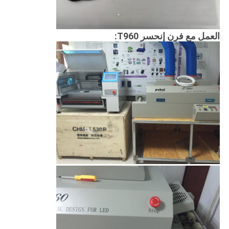
العمل مع فرن إنحسر T960: