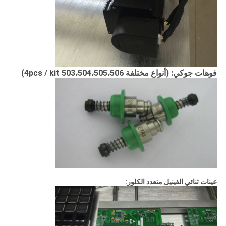
فوهات جوكي: (أنواع مختلفة 503،504،505،506 4pcs / kit)
عينات ثنائي الفينيل متعدد الكلور: