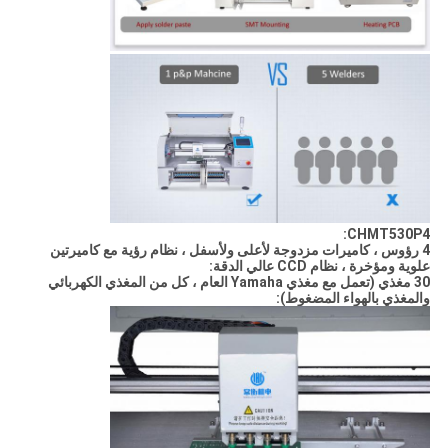
CHMT530P4:
4 رؤوس ، كاميرات مزدوجة لأعلى ولأسفل ، نظام رؤية مع كاميرتين
علوية ومؤخرة ، نظام CCD عالي الدقة:
30 مغذي (تعمل مع مغذي Yamaha العام ، كل من المغذي الكهربائي
والمغذي بالهواء المضغوط):