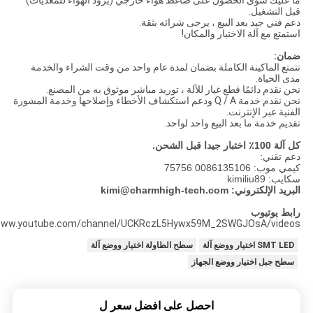
ما عليك سوى الحصول على ضاغط هواء خارجي (يزود الهواء للمغذيات)
قبل التشغيل.
دعم فني جيد بعد البيع ، يرجى شرائه بثقة.
استمتع مع آلة الاختيار والمكان!
ضمان:
تتمتع الماكينة الكاملة بضمان لمدة عام واحد من وقت الشراء والخدمة
مدى الحياة.
نحن نقدم دائمًا قطع غيار للآلة ، توريد مباشر موثوق به من المصنع.
نحن نقدم خدمة Q / A ودعم استكشاف الأخطاء وإصلاحها وخدمة المشورة
الفنية عبر الإنترنت.
تقديم خدمة ما بعد البيع واحد لواحد.
كل آلة 100٪ اختبار جيدا قبل الشحن.
دعم تقني:
كيمي موب: 0086135106 75756
سكايب: kimiliu89
البريد الإلكتروني: kimi@charmhigh-tech.com
رابط يوتيوب
ww.youtube.com/channel/UCKRczL5Hywx59M_2SWGJOsA/videos
SMT LED اختيار ووضع آلة
سطح الطاولة اختيار ووضع آلة
سطح جبل اختيار ووضع الجهاز
احصل على افضل سعر ل