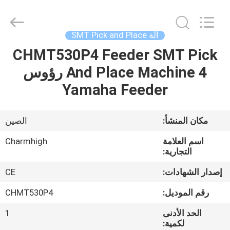
-
2026
CHARMHIGH
TECHNOLOGY
LIMITED.
آلة SMT Pick and Place
All
Rights
Reserved.
CHMT530P4 Feeder SMT Pick
بيت
And Place Machine 4 رؤوس
منتجات
Yamaha Feeder
مقاطع
مكان المنشأ:
الصين
الفيديو
اسم العلامة
Charmhigh
التجارية:
معلومات
إصدار الشهادات:
CE
عنا
رقم الموديل:
CHMT530P4
الحد الأدنى
1
جولة
لكمية: