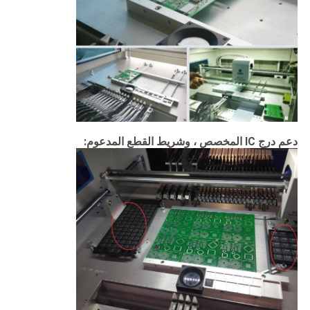
دعم درج IC المخصص ، وشريط القطع المدعوم: