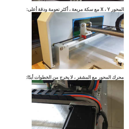
المحور X ، Y مع سكة ​​مربعة ، أكثر نعومة ودقة أعلى:
محرك المحور مع المشفر ، لا يخرج من الخطوات أبدًا: