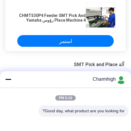
CHMT530P4 Feeder SMT Pick And
Place Machine 4 رؤوس Yamaha
Feeder
استمر
آلة SMT Pick and Place
الهيكل الحديدي الصلب 4-الرأس CHM-551P SMD اختيار ووضع آلة
Charmhigh
التصميم الضيق TC06 الدقة العالية الوحدة SMT اختيار ووضع آلة 6
رؤوس دعم 01005
5:16 PM
تشارم هاي TM08 PCBA التصنيع SMT جهاز وضع الشريحة CPK≥1.0
Good day, what product are you looking for?
فئات شعبية
جميع