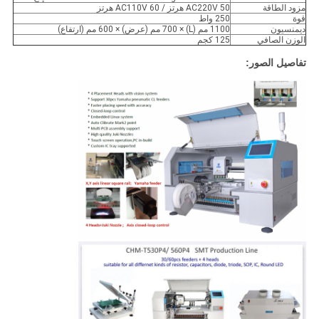
مزود الطاقة
AC220V 50 هرتز / AC110V 60 هرتز
قوة
250 واط
ديمنسيون
1100 مم (L) × 700 مم (عرض) × 600 مم (ارتفاع)
الوزن الصافي
125 كجم
تفاصيل الصور: