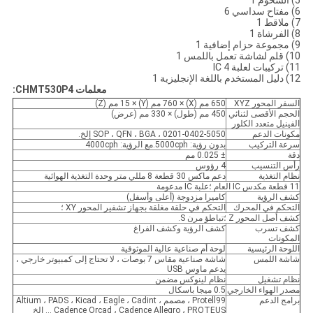
5) الشحوم 1
6) مفتاح سداسي 6
7) ملاقط 1
8) الفرشاة 1
9) مجموعة حزام إضافية 1
10) قلم لشاشة تعمل باللمس 1
11) تركيبات لعلبة IC 4
12) دليل المستخدم باللغة الإنجليزية 1
معلمات CHMT530P4:
السفر المحور XYZ
650 مم (X) × 760 مم (Y) × 15 مم (Z)
الحجم الأقصى لثنائي
450 مم (طول) × 330 مم (عرض)
الفينيل متعدد الكلور
مكونات الدعم
0201-0402-5050 ، SOP ، QFN ، BGA إلخ.
سرعة التركيب
بدون رؤية: 5000cph.مع الرؤية: 4000cph
دقة
± 0.025 مم
رأس التنسيب
4 رؤوس
نظام التغذية
دعم ماكس 30 قطعة 8 مللي متر وحدة التغذية الهوائية
11 قطعة مكدس IC العام ؛علبة IC مدعومة
كشف الرؤية
كاميرا مزدوجة (أعلى وأسفل)
التحكم في المحرك
التحكم في حلقة مغلقة بجهاز تشفير المحور XY ؛
كشف أصل المحور Z ؛تباطؤ مرن S.
كشف تسرب
كشف الرؤية وكشف الفراغ
المكونات
اللوحة الرئيسية
لوحة أم صناعية عالية الموثوقية
شاشة اللمس
شاشة صناعية مقاس 7 بوصات ، لا تحتاج إلى كمبيوتر خارجي ،
يدعم ماوس USB
نظام تشغيل
نظام لينوكس مضمن
مصدر الهواء الخارجي
0.5 ميجا باسكال
برامج الدعم
Protell99 ، مصمم Altium ، PADS ، Kicad ، Eagle ، Cadint ،
Cadence Orcad ، Cadence Allegro ، PROTEUS ... إلخ