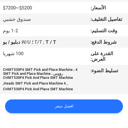
المصنع
الأسعار:
$5200~$7200
تفاصيل التغليف:
صندوق خشبي
مراقبة
الجودة
وقت التسليم:
1-2 يوم
شروط الدفع:
T / T ؛
T/T ;
W/U
دبليو / يو
اتصل
القدرة على
100 شهريا
بنا
العرض:
تسليط الضوء:
CHMT530P4 SMT Pick and Place Machine ، 4
رؤوس SMT Pick and Place Machine ،
أخبار
CHMT530P4 Pick And Place SMT Machine
,
,
4 Heads SMT Pick and Place Machine
CHMT530P4 Pick And Place SMT Machine
SHOPPING
ON
افضل سعر
LINE