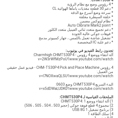
CHMT530P4:
* 4 رؤوس وضع مع نظام الرؤية
* دعم 30 قطعة مغذيات ياماها الهوائية CL
* سرعة وضع أسرع مع الدقة
* حلقة السيطرة مغلقة
* نظام لينوكس مضمن
* Auto Clibrate Mark2 point
* دعم تجميع متعدد ثنائي الفينيل متعدد الكلور
* فوهات جوكي عالية الجودة
* تشغيل شاشة تعمل باللمس ، جهاز كمبيوتر مدمج
* دعم علبة IC المخصصة
تجدون رابط الفيديو في يوتيوب:
آلة انتقاء ووضع 4 رؤوس - Charmhigh CHMT530P4:
www.youtube.com/watch؟v=2W3rWfMzPoU
4 رؤوس CHM-T530P4 Pick and Place Machine - فيديو عمل حقيقي
من العميل:
www.youtube.com/watch؟v=l7NOXwaQLSU
البدء السريع CHMT530P4 وضع 0603:
www.youtube.com/watch؟v=x5dDWaLUDK0
الملحقات القياسية لـ CHMT530P4:
1) آلة انتقاء ووضع CHMT530P4: 1
2) مجموع 4 قطع فوهة جوكي (حجم 503 ، 504 ، 505 ، 506)
3) برنامج تشغيل USB 8G 1
4) سلك الطاقة 1