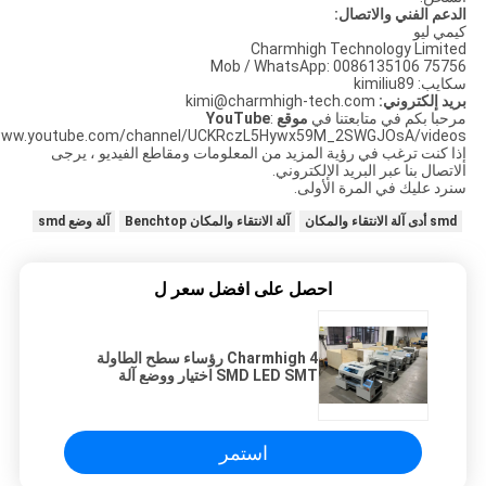
الدعم الفني والاتصال:
كيمي ليو
Charmhigh Technology Limited
Mob / WhatsApp: 0086135106 75756
سكايب: kimiliu89
بريد إلكتروني:
kimi@charmhigh-tech.com
مرحبا بكم في متابعتنا في
موقع YouTube
:
ww.youtube.com/channel/UCKRczL5Hywx59M_2SWGJOsA/videos
إذا كنت ترغب في رؤية المزيد من المعلومات ومقاطع الفيديو ، يرجى
الاتصال بنا عبر البريد الإلكتروني.
سنرد عليك في المرة الأولى.
smd أدى آلة الانتقاء والمكان
آلة الانتقاء والمكان Benchtop
آلة وضع smd
احصل على افضل سعر ل
Charmhigh 4 رؤساء سطح الطاولة
SMD LED SMT اختيار ووضع آلة
استمر