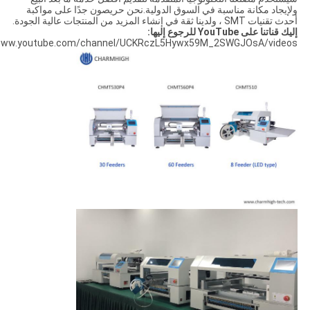
ولإيجاد مكانة مناسبة في السوق الدولية.نحن حريصون جدًا على مواكبة
أحدث تقنيات SMT ، ولدينا ثقة في إنشاء المزيد من المنتجات عالية الجودة.
إليك قناتنا على YouTube للرجوع إليها:
ww.youtube.com/channel/UCKRczL5Hywx59M_2SWGJOsA/videos