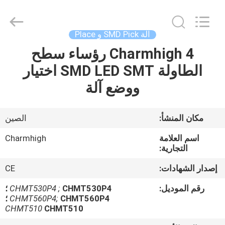
-
2026
CHARMHIGH
TECHNOLOGY
LIMITED.
آلة SMD Pick و Place
All
Rights
Reserved.
Charmhigh 4 رؤساء سطح
بيت
الطاولة SMD LED SMT اختيار
منتجات
ووضع آلة
مقاطع
مكان المنشأ:
الصين
الفيديو
اسم العلامة
Charmhigh
التجارية:
معلومات
إصدار الشهادات:
CE
عنا
رقم الموديل:
CHMT530P4 ؛
CHMT530P4 ;
CHMT560P4 ؛
CHMT560P4;
CHMT510
CHMT510
جولة