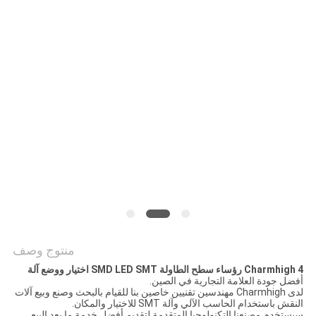
خريطة
الموقع
سياسة
الخصوصية
منتوج وصف
Charmhigh 4 رؤساء سطح الطاولة SMD LED SMT اختيار ووضع آلة
أفضل جودة العلامة التجارية في الصين.
لدى Charmhigh مهندسين تقنيين خاصين بنا للقيام بالبحث وصنع وبيع آلات
النقش باستخدام الحاسب الآلي وآلة SMT للاختيار والمكان.
سيستخدم مصنعنا التكنولوجيا المتقدمة لتقديم أفضل خدمة ما بعد البيع