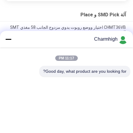
آلة SMD Pick و Place
CHMT36VB اختيار ووضع روبوت يدوي مزدوج الجانب 58 مغذي SMT
الجمعية
Charmhigh
2 رأس 58 مغذيات CHMT48VB Benchtop SMD Pick and Place
Robot All in one Chip Mounter
11:17 PM
الجهاز الصناعي المدمج SMD الاختيار والمكان TC06 صانع الشريحة
لخط تجميع PCB
Good day, what product are you looking for?
فئات شعبية
جميع
آلة SMT Pick And 
خط إنتاج SMT
Place
فرن إعادة تدفق SMT
طابعة استنسل