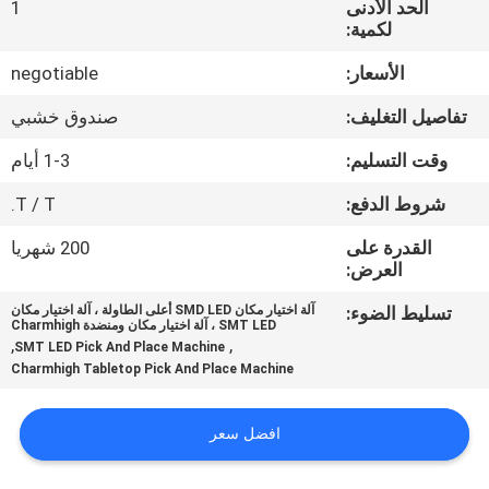
الحد الأدنى
1
المصنع
لكمية:
الأسعار:
negotiable
مراقبة
الجودة
تفاصيل التغليف:
صندوق خشبي
وقت التسليم:
1-3 أيام
اتصل
شروط الدفع:
T / T.
بنا
القدرة على
200 شهريا
العرض:
أخبار
تسليط الضوء:
آلة اختيار مكان SMD LED أعلى الطاولة ، آلة اختيار مكان
SMT LED ، آلة اختيار مكان ومنضدة Charmhigh
,
,
SMT LED Pick And Place Machine
SHOPPING
Charmhigh Tabletop Pick And Place Machine
ON
افضل سعر
LINE