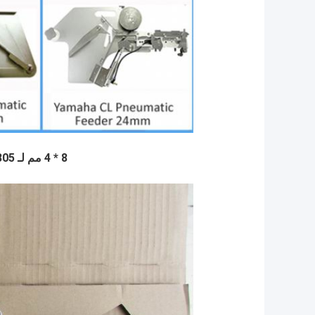
8 * 4 مم لـ 0603،0805 .. المقبض أسود اللون