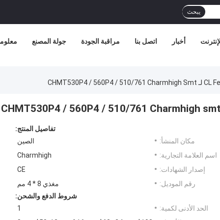
يبحث
إنترنت
أخبار
اتصل بنا
مراقبة الجودة
جولة المصنع
معلوما
تفاصيل المنتج:
مكان المنشأ:
الصين
اسم العلامة التجارية:
Charmhigh
إصدار الشهادات:
CE
رقم الموديل:
مغذي 8 * 4 مم
شروط الدفع والشحن:
الحد الأدنى لكمية:
1