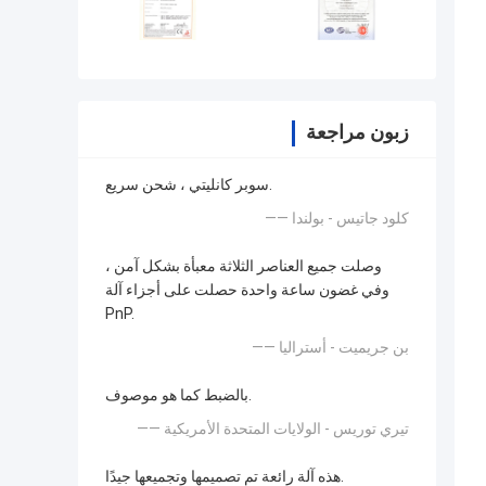
زبون مراجعة
سوبر كانليتي ، شحن سريع.
—— كلود جاتيس - بولندا
وصلت جميع العناصر الثلاثة معبأة بشكل آمن ،
وفي غضون ساعة واحدة حصلت على أجزاء آلة
PnP.
—— بن جريميت - أستراليا
بالضبط كما هو موصوف.
—— تيري توريس - الولايات المتحدة الأمريكية
هذه آلة رائعة تم تصميمها وتجميعها جيدًا.