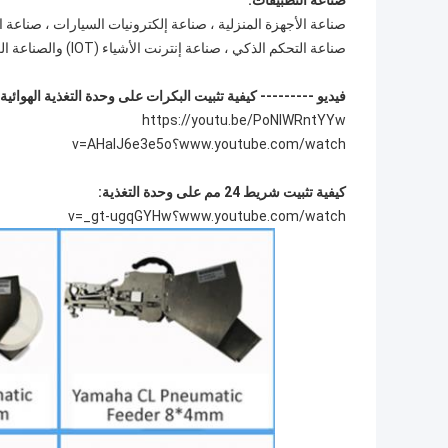
صناعة التطبيقات:
صناعة التحكم الذكي ، صناعة إنترنت الأشياء (IOT) والصناعة العسكرية ، إلخ.
فيديو --------- كيفية تثبيت البكرات على وحدة التغذية الهوائية Yamaha:
https://youtu.be/PoNIWRntYYw
www.youtube.com/watch؟v=AHalJ6e3e5o
كيفية تثبيت شريط 24 مم على وحدة التغذية:
www.youtube.com/watch؟v=_gt-ugqGYHw