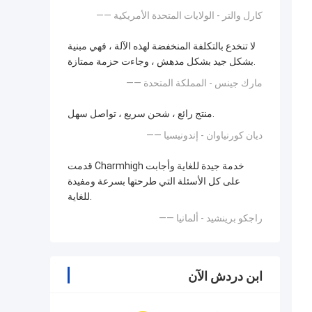
—— كارل والتر - الولايات المتحدة الأمريكية
لا تنخدع بالتكلفة المنخفضة لهذه الآلة ، فهي مبنية
بشكل جيد بشكل مدهش ، وجاءت حزمة ممتازة.
—— مارك جينس - المملكة المتحدة
منتج رائع ، شحن سريع ، تواصل سهل.
—— ديان كورنياوان - إندونيسيا
قدمت Charmhigh خدمة جيدة للغاية وأجابت
على كل الأسئلة التي طرحتها بسرعة ومفيدة
للغاية.
—— راجكو برينشيد - ألمانيا
ابن دردش الآن