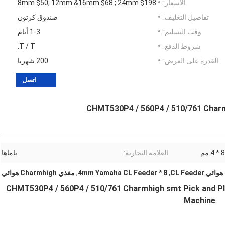
الأسعار:
8mm $50; 12mm &16mm $68 ; 24mm $198
تفاصيل التغليف:
صندوق كرتون
وقت التسليم:
1-3 أيام
شروط الدفع:
T / T.
القدرة على العرض:
200 شهريا
اتصل
8 * 4 مم
العلامة التجارية:
ياماها
,
8 * 4mm Yamaha CL Feeder
,
مغذي Charmhigh هوائي
مللي متر Yamaha الهوائية CL Feeder لـ CHMT530P4 / 560P4 / 510/761 Charmhigh smt Pick and Place
Machine