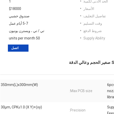
الحد الأدنى لكمية:
1
الأسعار:
$18000
تفاصيل التغليف:
صندوق خشبي
وقت التسليم:
5-7 أيام عمل
شروط الدفع:
تي / تي ، ويسترن يونيون
50 units per month
Supply Ability:
اتصل
350mm(L)x300mm(W)
6pc
Max PCB size:
noz
libr
(xy)+30μm, CPK≥1.0 (X Y)
Sup
Precision:
Fee