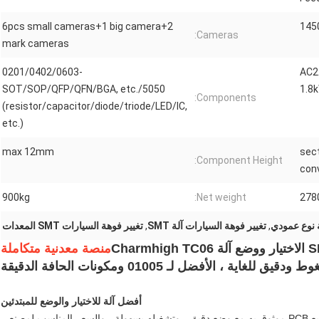
6pcs small cameras+1 big camera+2
Cameras:
mark cameras
0201/0402/0603-
AC22
5050/SOT/SOP/QFP/QFN/BGA, etc.
1.8
Components:
(resistor/capacitor/diode/triode/LED/IC,
etc.)
max 12mm
3-se
Component Height:
con
900kg
Net weight:
278
,
تغيير فوهة السيارات آلة SMT
,
تغيير فوهة السيارات SMT المعدات
منصة معدنية متكاملة
أفضل آلة للاختيار والوضع للمبتدئين
توفر آلة Charmhigh TC06 SMT pick & place تجميع PCB موثوق به مع وضع دقيق ، وتشغيله بسهولة ، والسعر المناسب لمصنعي