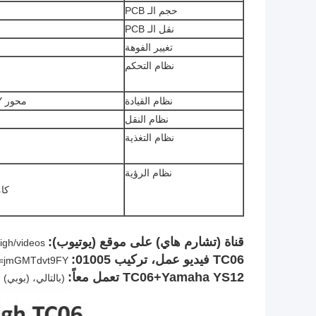
حجم الـ PCB
نقل الـ PCB
تغيير الفوهة
نظام التحكم
نظام القيادة
محور X&Y مدفوع بواسطة
نظام النقل
نظام التغذية
نظام الرؤية
كاميرا IC x 1 (ح
قناة (تشارم هاي) على موقع (يوتيوب):
igh/videos
TC06 فيديو عمل، تركيب 01005:
?v=jmGMTdvt9FY
TC06+Yamaha YS12 تعمل معاً:
(بالتالي، (بوبي)