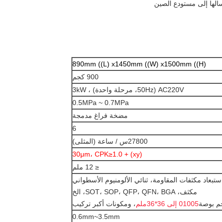
890mm ((L) x1450mm ((W) x1500mm ((H)
900 كجم
AC220V (50Hz، مرحلة واحدة) ، 3kW
0.5MPa ~ 0.7MPa
مضخة فراغ مدمجة
6
27800س / ساعة (المثلى)
(xy) + 30μm، CPK≥1.0
≤ 12 ملم
ستبعاد مكثفات المقاومة، ثنائي الألومنيوم الأسطواني
مكثف، SOT، SOP، QFP، QFN، BGA، الخ
م بوصة
01005 إلى 36*36ملم
، ومكونات أكبر تركيب
0.6mm~3.5mm