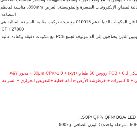
الإلكترونيات.إنه يتعامل مع تجميع PCB معقد بدقة، مثالية لمصانع الإلكترونيات الصغيرة والمتوسطة. العرض 890mm، مناسبة لمعظم
المصاعد.
لديها منصة حديدية متكاملة، تعمل بشكل مستقر جداً. لذا فإن المكونات الدنيا تدعم 010015 مع نتيجة تركيب مثالية. السرعة المثالية هي
27800 CPH.
50 طعام +
(xy) + 30μm،
CPK>1.0 + محور X&Y
التعويض الحراري + السرعة