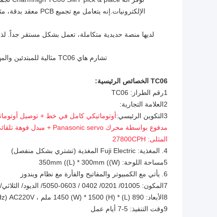
تشارم هاي TC06 مثالية للمبتدئين والمهنيين الذين يحتاجون إلى آلة موثوقة لجمع PCB مع مكونات دقيقة وكفاءة عالية.
TC06 الخصائص الرئيسية:
1رقم الطراز: TC06
2العلامة التجارية:
3التكوين الرئيسي:
أوتوماتيكي كامل في خط + توصيل أوتوماتيكي لـ PCB + 6 رؤوس 
مدفوع بواسطة محرك Panasonic servo + مبدل فوهة تلقائي + 9 كاميرات + خرطوشة الأرض & أدلة خطية +
المثلى: 27800CPH
4. المغذية: Fuji Electric المغذية (تشتري بشكل منفصل)
5مساحة اللوحة: 350mm ((L) * 300mm ((W)
6. يأتي مع الكمبيوتر والمفاتيح والفأرة مع نظام ويندوز
7المكون: 01005/ 0201/ 0402 / 0603-5050/ الديود/ الثلاثي/ SOP/ QFP/ QFN/ BGA/ LED...
8الأبعاد: 890 (L) * 1450 (W) * 1500 (H) ملم ، AC220V (50Hz ، مرحلة واحدة) ؛ الوزن الصافي: 900kg
9وقت التنفيذ: 5-7 أيام عمل