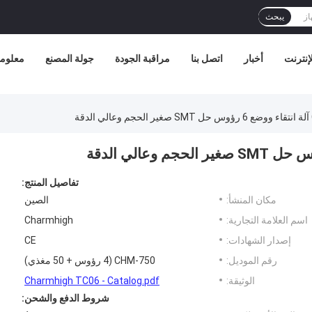
يبحث
إنترنت
أخبار
اتصل بنا
مراقبة الجودة
جولة المصنع
معلوما
تفاصيل المنتج:
مكان المنشأ:
الصين
اسم العلامة التجارية:
Charmhigh
إصدار الشهادات:
CE
رقم الموديل:
CHM-750 (4 رؤوس + 50 مغذي)
الوثيقة:
Charmhigh TC06 - Catalog.pdf
شروط الدفع والشحن: