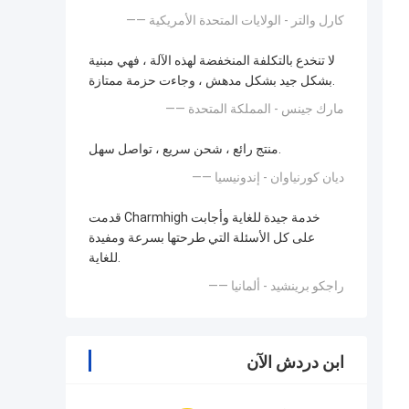
—— كارل والتر - الولايات المتحدة الأمريكية
لا تنخدع بالتكلفة المنخفضة لهذه الآلة ، فهي مبنية
بشكل جيد بشكل مدهش ، وجاءت حزمة ممتازة.
—— مارك جينس - المملكة المتحدة
منتج رائع ، شحن سريع ، تواصل سهل.
—— ديان كورنياوان - إندونيسيا
قدمت Charmhigh خدمة جيدة للغاية وأجابت
على كل الأسئلة التي طرحتها بسرعة ومفيدة
للغاية.
—— راجكو برينشيد - ألمانيا
ابن دردش الآن