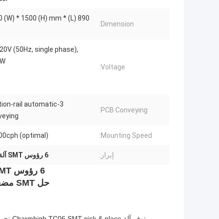
890 (L) * 1450 (W) * 1500 (H) mm
Dimension:
0V (50Hz, single phase),
kW
Voltage:
ction-rail automatic
PCB Conveying:
veying
00cph (optimal)
Mounting Speed:
إبراز:
6 رؤوس SMT آلة نوع عمودي
6 رؤوس SMT الاختيار ووضع آلة Charmhigh TC06
حل SMT مضغوط ودقيق للغاية ، الأفضل لـ 01005 ومكونات الحافة الدقيقة