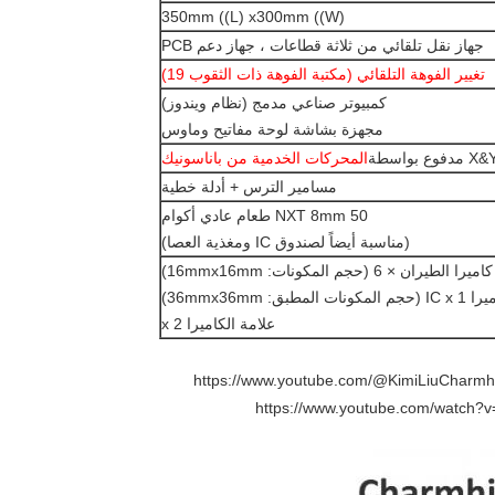
350mm ((L) x300mm ((W)
جهاز نقل تلقائي من ثلاثة قطاعات ، جهاز دعم PCB
تغيير الفوهة التلقائي (مكتبة الفوهة ذات الثقوب 19)
كمبيوتر صناعي مدمج (نظام ويندوز)
مجهزة بشاشة لوحة مفاتيح وماوس
المحركات الخدمية من باناسونيك
مسامير الترس + أدلة خطية
50 NXT 8mm طعام عادي أكوام
(مناسبة أيضاً لصندوق IC ومغذية العصا)
كاميرا الطيران × 6 (حجم المكونات: 16mmx16mm)
جم المكونات المطبق: 36mmx36mm)
علامة الكاميرا x 2
https://www.youtube.com/@KimiLiuCharmh
https://www.youtube.com/watch