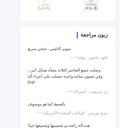
زبون مراجعة
سوبر كانليتي ، شحن سريع.
—— كلود جاتيس - بولندا
وصلت جميع العناصر الثلاثة معبأة بشكل آمن ،
وفي غضون ساعة واحدة حصلت على أجزاء آلة
PnP.
—— بن جريميت - أستراليا
بالضبط كما هو موصوف.
—— تيري توريس - الولايات المتحدة الأمريكية
هذه آلة رائعة تم تصميمها وتجميعها جيدًا.