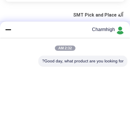
آلة SMT Pick and Place
الهيكل الحديدي الصلب 4-الرأس CHM-551P SMD اختيار ووضع آلة
Charmhigh
التصميم الضيق TC06 الدقة العالية الوحدة SMT اختيار ووضع آلة 6
رؤوس دعم 01005
2:32 AM
تشارم هاي TM08 PCBA التصنيع SMT جهاز وضع الشريحة CPK≥1.0
Good day, what product are you looking for?
فئات شعبية
جميع
آلة SMT Pick And 
خط إنتاج SMT
Place
فرن إعادة تدفق SMT
طابعة استنسل
آلة SMT الصغيرة
تغذية SMT