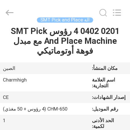
-
2026
CHARMHIGH
TECHNOLOGY
LIMITED.
آلة SMT Pick and Place
All
Rights
Reserved.
0201 0402 4 رؤوس SMT Pick
بيت
And Place Machine مع مبدل
منتجات
فوهة أوتوماتيكي
مقاطع
مكان المنشأ:
الصين
الفيديو
اسم العلامة
Charmhigh
التجارية:
معلومات
إصدار الشهادات:
CE
عنا
رقم الموديل:
CHM-650 (4 رؤوس + 50 مغذي)
الحد الأدنى
1
جولة
لكمية: