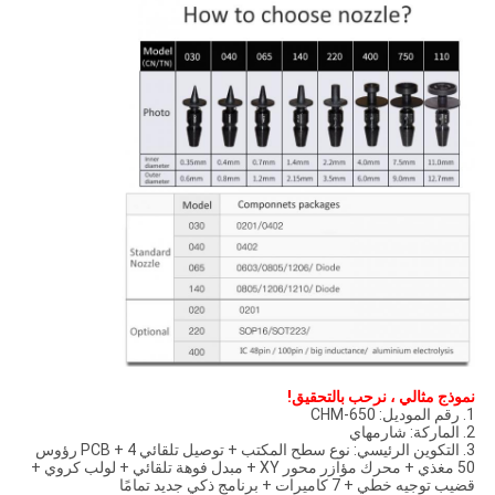
نموذج مثالي ، نرحب بالتحقيق!
1. رقم الموديل: CHM-650
2. الماركة: شارمهاي
3. التكوين الرئيسي: نوع سطح المكتب + توصيل تلقائي PCB + 4 رؤوس
50 مغذي + محرك مؤازر محور XY + مبدل فوهة تلقائي + لولب كروي +
قضيب توجيه خطي + 7 كاميرات + برنامج ذكي جديد تمامًا