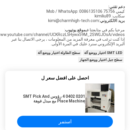
دعم تقني:
كيمي Mob / WhatsApp: 0086135106 75756
سكايب: kimiliu89
بريد الالكتروني:
kimi@charmhigh-tech.com
مرحبا بكم في متابعتنا في
موقع يوتيوب
:
ww.youtube.com/channel/UCKRczL5Hywx59M_2SWGJOsA/videos
إذا كنت ترغب في معرفة المزيد من المعلومات ، يرجى الاتصال بنا عبر
البريد الإلكتروني.سنرد عليك في المرة الأولى.
SMT LED اختيار ووضع آلة
سطح الطاولة اختيار ووضع آلة
سطح جبل اختيار ووضع الجهاز
احصل على افضل سعر ل
0201 0402 4 رؤوس SMT Pick And
Place Machine مع مبدل فوهة
أوتوماتيكي
استمر