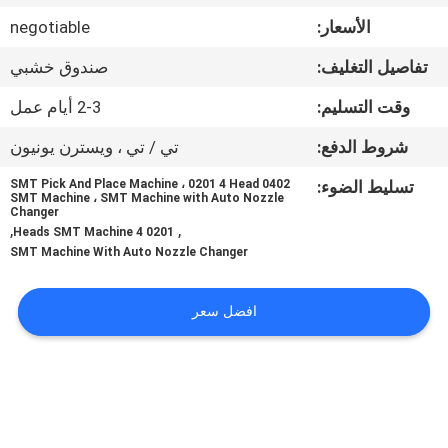
المصنع
الأسعار:
negotiable
تفاصيل التغليف:
صندوق خشبي
مراقبة
الجودة
وقت التسليم:
2-3 أيام عمل
شروط الدفع:
تي / تي ، ويسترن يونيون
اتصل
تسليط الضوء:
0402 SMT Pick And Place Machine ، 0201 4 Head
SMT Machine ، SMT Machine with Auto Nozzle
بنا
Changer
,
,
0201 4 Heads SMT Machine
SMT Machine With Auto Nozzle Changer
أخبار
افضل سعر
SHOPPING
ON
LINE