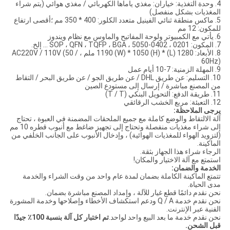
4. وحدة التغذية: خياران: مغذي ياماها الكهربائي / مغذي هوائي (يتم شراء
المغذيات بشكل منفصل)
5. ماكس منطقة ثنائي الفينيل متعدد الكلور: 400 * 350 مم ؛أقصى ارتفاع
للمكون: 12 مم
6. يأتي مع الكمبيوتر ولوحة المفاتيح والماوس مع نظام ويندوز
7. المكون: 0201 ، 0402-5050 ، SOP ، QFN ، TQFP ، BGA ... إلخ.
8. الأبعاد: 1280 (L) * 1190 (W) * 1050 (H) ملم ، AC220V / 110V (50 /
60Hz)
9. المهلة الزمنية: 7-10 أيام عمل
10. التسليم: عن طريق DHL / عن طريق الجو / عن طريق البحر / التقاط
من المصنع مباشرة / إرسال إلى مستودع الصين
11. طريقة الدفع: التحويل البنكي (T / T)
12. التعبئة: مربع الخشب الرقائقي
يرجى الملاحظة:
آلة الالتقاط والوضع كاملة مع جميع الملحقات المضمنة في العبوة ، تحتاج
إلى شراء مغذيات منفصلة وتحتاج إلى تجهيز ضاغط مع أنبوب قطره 10 مم
(لتزويد الهواء للمغذيات الهوائية) ، وإدخال الأنبوب على الجانب الخلفي من
الماكينة.
الرجاء شراء هذا الجهاز بثقة.
استمتع مع آلة الاختيار والمكان!
الخدمة والضمان:
تتمتع الماكينة الكاملة بضمان لمدة عام واحد من وقت الشراء والخدمة
مدى الحياة.
نحن نقدم دائمًا قطع غيار للآلة ، وإمداد المصنع مباشرة بضمان.
نحن نقدم خدمة Q / A ودعم استكشاف الأخطاء وإصلاحها وخدمة المشورة
الفنية عبر الإنترنت.
نحن نقدم خدمة ما بعد البيع واحد لواحد.
تم اختبار كل آلة بنسبة 100٪ جيدًا
قبل الشحن.