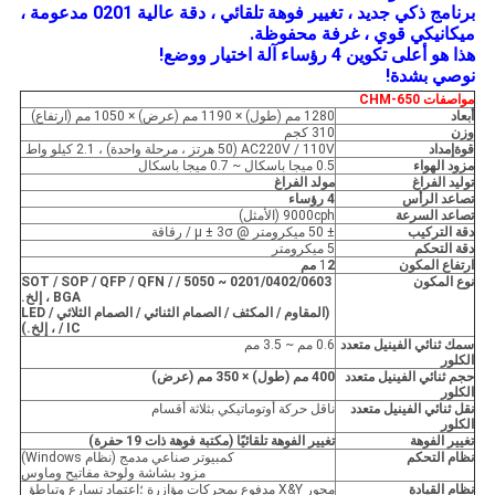
برنامج ذكي جديد ، تغيير فوهة تلقائي ، دقة عالية 0201 مدعومة ،
ميكانيكي قوي ، غرفة محفوظة.
هذا هو أعلى تكوين 4 رؤساء آلة اختيار ووضع!
نوصي بشدة!
مواصفات CHM-650
أبعاد
1280 مم (طول) × 1190 مم (عرض) × 1050 مم (ارتفاع)
وزن
310 كجم
قوة
إمداد
AC220V / 110V (50 هرتز ، مرحلة واحدة) ، 2.1 كيلو واط
مزود الهواء
0.5 ميجا باسكال ~ 0.7 ميجا باسكال
توليد الفراغ
مولد الفراغ
تصاعد الرأس
4 رؤساء
تصاعد السرعة
9000cph (الأمثل)
دقة التركيب
± 50 ميكرومتر @ μ ± 3σ / رقاقة
دقة التحكم
5 ميكرومتر
ارتفاع المكون
2 مم
1
نوع المكون
0201/0402/0603 ~ 5050 / SOT / SOP / QFP / QFN /
BGA ، إلخ.
(المقاوم / المكثف / الصمام الثنائي / الصمام الثلاثي / LED
/ IC ، إلخ.)
سمك ثنائي الفينيل متعدد
0.6 مم ~ 3.5 مم
الكلور
حجم ثنائي الفينيل متعدد
400 مم (طول) × 350 مم (عرض)
الكلور
نقل ثنائي الفينيل متعدد
ناقل حركة أوتوماتيكي بثلاثة أقسام
الكلور
تغيير الفوهة
تغيير الفوهة تلقائيًا (مكتبة فوهة ذات 19 حفرة)
نظام التحكم
كمبيوتر صناعي مدمج (نظام Windows)
مزود بشاشة ولوحة مفاتيح وماوس
نظام القيادة
محور X&Y مدفوع بمحركات مؤازرة ؛اعتماد تسارع وتباطؤ