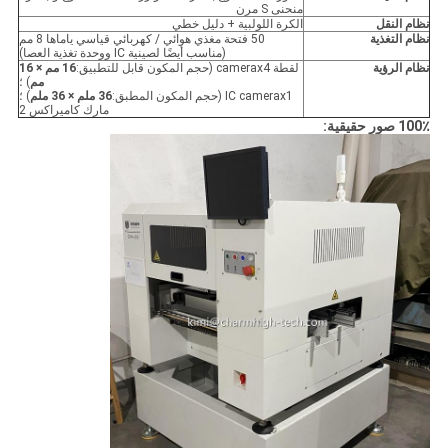
منحنى S مرن
نظام النقل
الكرة اللولبية + دليل خطي
نظام التغذية
50 فتحة مغذي هوائي / كهربائي قياسي ياماها 8 مم
(مناسب أيضًا لصينية IC ووحدة تغذية العصا)
نظام الرؤية
لقطة camerax4 (حجم المكون قابل للتطبيق:
16 مم × 16
مم
) ؛
IC camerax1 (حجم المكون المطبق:
36 ملم × 36 ملم
) ؛
مارك كاميراكس 2
100٪ صور حقيقية: