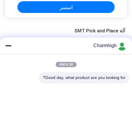
استمر
آلة SMT Pick and Place
الهيكل الحديدي الصلب 4-الرأس CHM-551P SMD اختيار ووضع آلة
Charmhigh
التصميم الضيق TC06 الدقة العالية الوحدة SMT اختيار ووضع آلة 6
رؤوس دعم 01005
6:30 AM
تشارم هاي TM08 PCBA التصنيع SMT جهاز وضع الشريحة CPK≥1.0
Good day, what product are you looking for?
فئات شعبية
جميع
آلة SMT Pick And 
خط إنتاج SMT
Place
فرن إعادة تدفق SMT
طابعة استنسل