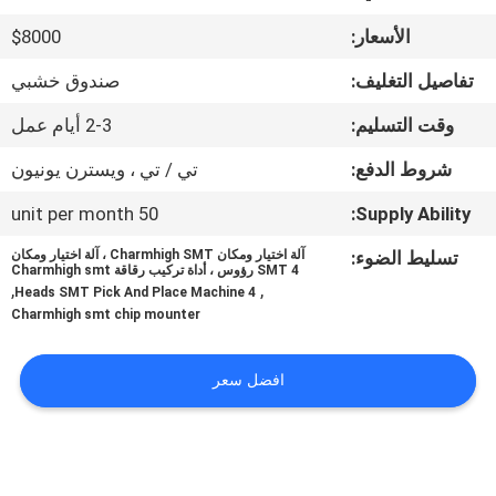
المصنع
الأسعار:
$8000
مراقبة
تفاصيل التغليف:
صندوق خشبي
الجودة
وقت التسليم:
2-3 أيام عمل
شروط الدفع:
تي / تي ، ويسترن يونيون
اتصل
50 unit per month
Supply Ability:
بنا
تسليط الضوء:
آلة اختيار ومكان Charmhigh SMT ، آلة اختيار ومكان
SMT 4 رؤوس ، أداة تركيب رقاقة Charmhigh smt
,
,
4 Heads SMT Pick And Place Machine
أخبار
Charmhigh smt chip mounter
SHOPPING
افضل سعر
ON
LINE