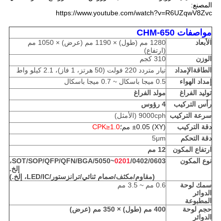
المصنع:
https://www.youtube.com/watch?v=R6UZqwV8Zvc
مواصفات CHM-650
الأبعاد
1280 مم (طول) × 1190 مم (عرض) × 1050 مم
(ارتفاع)
الوزن
310 كجم
الطاقة
الإمداد
تيار متردد 220 فولت (50 هرتز، 1 فاز)، 2.1 كيلو واط
إمداد الهواء
0.5 ميجا باسكال ~ 0.7 ميجا باسكال
توليد الفراغ
مولد الفراغ
رأس التركيب
4 رؤوس
سرعة التركيب
9000cph (الأمثل)
دقة التركيب
(XY) ±0.05 مم؛
CPK≥1.0
دقة التحكم
5μm
ارتفاع المكون
12 مم
نوع المكون
0201
/0402/0603~5050/SOT/SOP/QFP/QFN/BGA،
إلخ.
(مقاوم/مكثف/صمام ثنائي/ترانزستور/LED/IC، إلخ.)
سمك لوحة
0.6 مم ~ 3.5 مم
الدوائر
المطبوعة
حجم لوحة
400 مم (طول) × 350 مم (عرض)
الدوائر