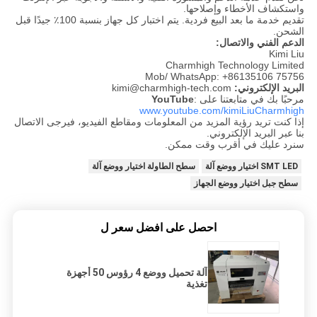
واستكشاف الأخطاء وإصلاحها.
تقديم خدمة ما بعد البيع فردية. يتم اختبار كل جهاز بنسبة 100٪ جيدًا قبل
الشحن.
الدعم الفني والاتصال:
Kimi Liu
Charmhigh Technology Limited
Mob/ WhatsApp: +86135106 75756
البريد الإلكتروني:
kimi@charmhigh-tech.com
مرحبًا بك في متابعتنا على
:
YouTube
www.youtube.com/kimiLiuCharmhigh
إذا كنت تريد رؤية المزيد من المعلومات ومقاطع الفيديو، فيرجى الاتصال
بنا عبر البريد الإلكتروني.
سنرد عليك في أقرب وقت ممكن.
SMT LED اختيار ووضع آلة
سطح الطاولة اختيار ووضع آلة
سطح جبل اختيار ووضع الجهاز
احصل على افضل سعر ل
آلة تحميل ووضع 4 رؤوس 50 أجهزة
تغذية