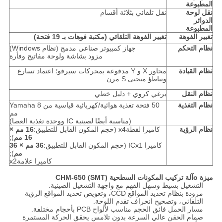
المطبوعة
نقل لوحة
نقل تلقائي بثلاثة أقسام
الدوائر
المطبوعة
تغيير الفوهة
تغيير الفوهة التلقائي (مكتبة فوهات بـ 19 فتحة)
نظام التحكم
جهاز كمبيوتر صناعي مدمج (نظام Windows)
مزود بشاشة ولوحة مفاتيح وفأرة
نظام القيادة
محاور X و Y مدفوعة بمحركات سيرفو؛ اعتماد تسارع
وتباطؤ منحنى S مرن
نظام النقل
برغي كروي + دليل خطي
نظام التغذية
50 فتحة تغذية هوائية/كهربائية قياسية من Yamaha 8
مم
(مناسبة أيضًا لصينية IC ووحدة تغذية العصا)
نظام الرؤية
كاميرا لقطةx4 (حجم المكون القابل للتطبيق:
16 مم ×
16 مم
);
كاميرا ICx1 (حجم المكون القابل للتطبيق:
36 مم × 36
مم
);
كاميرا علامةx2
ميزة o
آلة تركيب المكونات السطحية (SMT) CHM-650
التشغيل بسيط وسهل الفهم مع واجهة التشغيل الصينية.
مزودة بنظام تحديد المواقع CCD، وتعويض تحديد المواقع الرؤية
التلقائي، وتصحيح انحراف تقدم اللوحة.
مسار الحمل فائق الحجم مناسب لألواح PCB بأحجام مختلفة.
صمام الحقن عالي السرعة بدون تلامس يحقق الحركة المستمرة