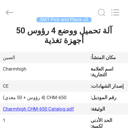
-
2026
CHARMHIGH
TECHNOLOGY
LIMITED.
آلة SMT Pick and Place
All
Rights
Reserved.
آلة تحميل ووضع 4 رؤوس 50
بيت
أجهزة تغذية
منتجات
مكان المنشأ:
الصين
مقاطع
اسم العلامة
Charmhigh
الفيديو
التجارية:
إصدار الشهادات:
CE
معلومات
رقم الموديل:
CHM-650 (4 رؤوس + 50 مغذي)
عنا
الوثيقة:
Charmhigh CHM-650 Catalog.pdf
الحد الأدنى
1
جولة
لكمية: