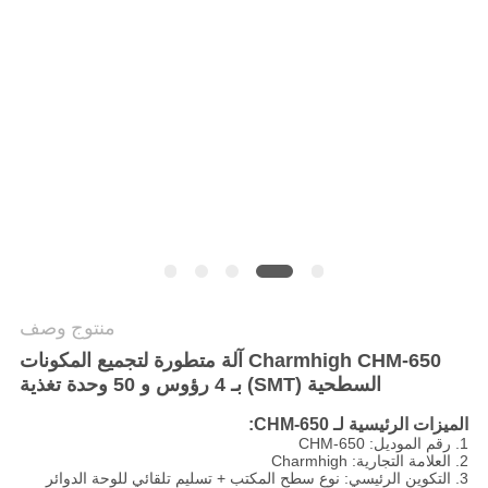
خريطة
الموقع
سياسة
الخصوصية
منتوج وصف
Charmhigh CHM-650 آلة متطورة لتجميع المكونات
السطحية (SMT) بـ 4 رؤوس و 50 وحدة تغذية
الميزات الرئيسية لـ CHM-650:
1. رقم الموديل: CHM-650
2. العلامة التجارية: Charmhigh
3. التكوين الرئيسي: نوع سطح المكتب + تسليم تلقائي للوحة الدوائر