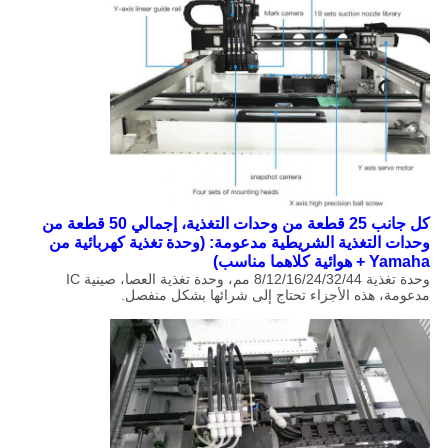
كل جانب 25 قطعة من وحدات التغذية، إجمالي 50 قطعة من
وحدات التغذية الشريطية مدعومة:​ (وحدة تغذية كهربائية من
Yamaha + هوائية كلاهما مناسب)
وحدة تغذية 8/12/16/24/32/44 مم، وحدة تغذية العصا، صينية IC
مدعومة، هذه الأجزاء تحتاج إلى شرائها بشكل منفصل.