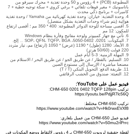
المطبوعة (PCB) + 4 رؤوس و 50 وحدة تغذية + محرك سيرفو من
باناسونيك + مغير فوهات تلقائي + برغي كروي + سكة توجيه خطية + 7
كاميرات + برنامج ذكي محدث
4. وحدة التغذية: خياران: وحدة تغذية كهربائية من Yamaha / وحدة تغذية
هوائية (يتم شراء وحدات التغذية بشكل منفصل)
5. أقصى مساحة للوحة الدوائر المطبوعة: 400 * 350 مم ؛ أقصى ارتفاع
للمكون: 12 مم
6. تأتي مع جهاز كمبيوتر ولوحة مفاتيح وفأرة بنظام Windows
7. المكونات: 0201، 0402-5050، SOP، QFN، TQFP، BGA ... إلخ.
8. الأبعاد: 1280 (طول) * 1190 (عرض) * 1050 (ارتفاع) مم، تيار متردد
220 فولت (50/60 هرتز)
9. المهلة الزمنية: 3-5 أيام عمل
10. التسليم: بالقطار / عن طريق الجو / عن طريق البحر / الاستلام من
مصنعنا مباشرة / الإرسال إلى مستودع الصين
11. طريقة الدفع: التحويل البنكي (T / T)
12. التعبئة: صندوق من الخشب الرقائقي
فيديو عمل على YouTube:
تركيب CHM-650 0201 0402 TQFP 128pin:
https://youtu.be/PdjjR7lc56Q
تركيب CHM-650 مختلط:
https://www.youtube.com/watch?v=Hk0rwxEVXf8
فيديو عمل CHM-650 من عميل بلغاري:
https://www.youtube.com/watch?v=50mu2rlPrrc
لقطة حقيقية لروبوت CHM-650 بـ 4 رؤوس لالتقاط ووضع المكونات في