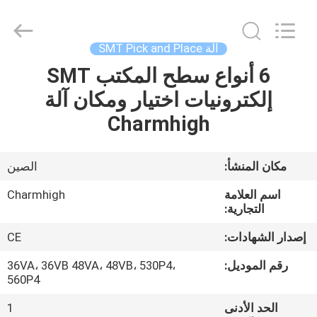
-
2026
CHARMHIGH
TECHNOLOGY
LIMITED.
آلة SMT Pick and Place
All
Rights
Reserved.
6 أنواع سطح المكتب SMT
بيت
إلكترونيات اختيار ومكان آلة
منتجات
Charmhigh
مقاطع
مكان المنشأ:
الصين
الفيديو
اسم العلامة
Charmhigh
التجارية:
معلومات
إصدار الشهادات:
CE
عنا
رقم الموديل:
36VA، 36VB 48VA، 48VB، 530P4،
560P4
جولة
الحد الأدنى
1