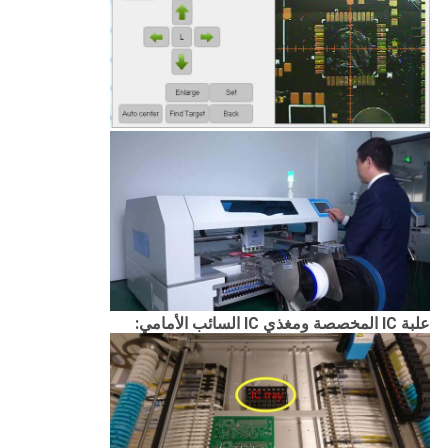
علبة IC المخصصة ومغذي IC السائب الأمامي: