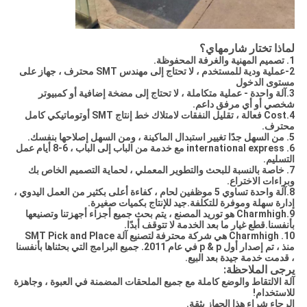
لماذا تختار شارمهاي؟
1. تصميم المهنية والغرفة المحفوظة.
2-عملية ودية للمستخدم ، لا تحتاج إلى مهندس SMT محترف ، جهاز على
مستوى الدخول
3.آلة واحدة - عملية متكاملة ، لا تحتاج إلى مضخة إضافية أو كمبيوتر
شخصي أو أي مرفق داعم.
4.Cost فعالة ، تقليل النفقات لامتلاك خط إنتاج SMT أوتوماتيكي كامل
محترف.
5. من السهل جدًا تغيير استبدال الماكينة ، ومن السهل إصلاحها بنفسك.
6. international express مع خدمة من الباب إلى الباب ، 6-8 أيام عمل
التسليم.
7. خاصة بالنسبة للبحث والتطوير المعملي ، لحماية التصميم الخاص بك
وبراءات الاختراع.
8.آلة واحدة تساوي 5 موظفين لحام ، كفاءة أعلى بكثير من العمل اليدوي ،
إدارة سهلة وموفرة للتكلفة.جيد للإنتاج بكميات صغيرة.
9.Charmhigh هو توريد المصنع ، يتم بحث جميع أجزاء أجهزتنا وتصنيعها
بأنفسنا.قطع غيار ما بعد الخدمة لا تتوقف أبدًا.
10. Charmhigh هي شركة محترفة لتصنيع آلة SMT Pick and Place
منذ ، تم إصدار أول p & p في عام 2011. جميع البرامج التي بحثناها بأنفسنا
، قدمت خدمة جيدة بعد البيع.
يرجى الملاحظة:
آلة الالتقاط والوضع كاملة مع جميع الملحقات المضمنة في العبوة ، وجاهزة
للاستخدام!
الرجاء شراء هذا الجهاز بثقة.