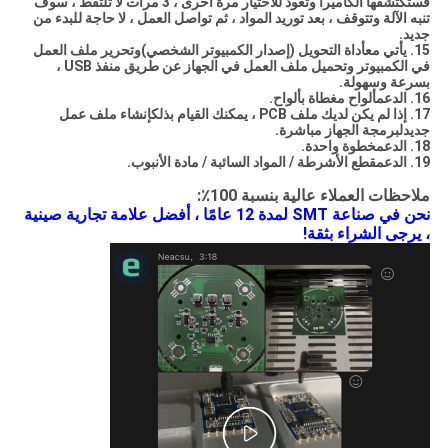
فستكتشفها الكاميرا وتعود للاختيار مرة أخرى ، 3 مرات لا تلتقط ، سوف
تنبه الآلة وتتوقف ، بعد توريد المواد ، ثم تواصل العمل ، لا حاجة للبدء من
جديد.
15. يأتي مع
أداة التحويل (إصدار الكمبيوتر الشخصي)
وتحرير ملف العمل
في الكمبيوتر وتحميل ملف العمل في الجهاز عن طريق منفذ USB ،
بسرعة وسهولة.
16. الدعم
ألواح مغطاة بألواح.
17. إذا لم يكن لديك ملف PCB ، يمكنك القيام بذلك
إنشاء ملف عمل
جديد
لبرمجة الجهاز مباشرة.
18. الدعم
خطوة واحدة.
19. الدعم
قطع الأشرطة / المواد السائبة / مادة الأنبوب.
ملاحظات العملاء عالية بنسبة 100٪:
نحن في صناعة SMT لمدة 12 عامًا ، أفضل علامة تجارية صينية
، يرجى الشراء بثقة!