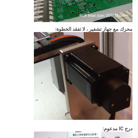
محرك مع جهاز تشفير ، لا تفقد الخطوة:
درج IC مدعوم: