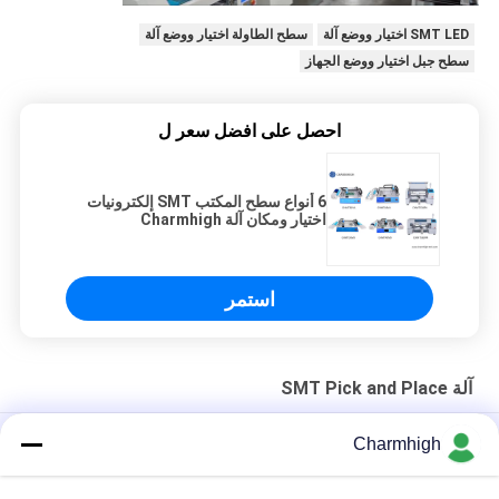
SMT LED اختيار ووضع آلة
سطح الطاولة اختيار ووضع آلة
سطح جبل اختيار ووضع الجهاز
احصل على افضل سعر ل
6 أنواع سطح المكتب SMT إلكترونيات
اختيار ومكان آلة Charmhigh
استمر
آلة SMT Pick and Place
الهيكل الحديدي الصلب 4-الرأس CHM-551P SMD اختيار ووضع آلة
Charmhigh
التصميم الضيق TC06 الدقة العالية الوحدة SMT اختيار ووضع آلة 6
رؤوس دعم 01005