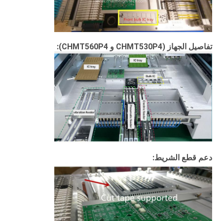
تفاصيل الجهاز (CHMT530P4 و CHMT560P4):
دعم قطع الشريط: