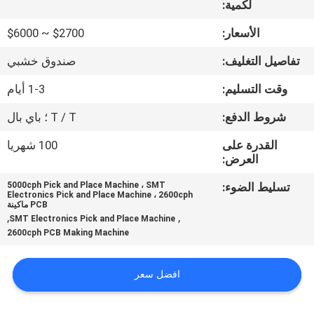
لكمية:
المصنع
الأسعار:
$2700 ~ $6000
مراقبة
تفاصيل التغليف:
صندوق خشبي
الجودة
وقت التسليم:
1-3 أيام
شروط الدفع:
T / T ؛ باي بال
اتصل
بنا
القدرة على
100 شهريا
العرض:
تسليط الضوء:
5000cph Pick and Place Machine ، SMT
أخبار
Electronics Pick and Place Machine ، 2600cph
PCB ماكينة
,
,
SMT Electronics Pick and Place Machine
SHOPPING
2600cph PCB Making Machine
ON
افضل سعر
LINE