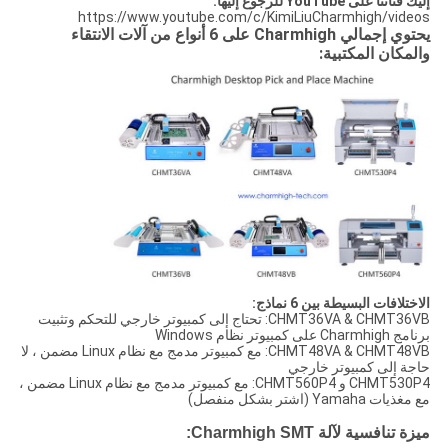
إليك قناتنا على YouTube للرجوع إليها:
https://www.youtube.com/c/KimiLiuCharmhigh/videos
يحتوي إجمالي Charmhigh على 6 أنواع من آلات الانتقاء
والمكان المكتبية:
الاختلافات البسيطة بين 6 نماذج:
CHMT36VA & CHMT36VB: تحتاج إلى كمبيوتر خارجي للتحكم وتثبيت
برنامج Charmhigh على كمبيوتر نظام Windows
CHMT48VA & CHMT48VB: مع كمبيوتر مدمج مع نظام Linux مضمن ، لا
حاجة إلى كمبيوتر خارجي
CHMT530P4 و CHMT560P4: مع كمبيوتر مدمج مع نظام Linux مضمن ،
مع مغذيات Yamaha (اشتر بشكل منفصل)
ميزة تنافسية لآلة Charmhigh SMT: