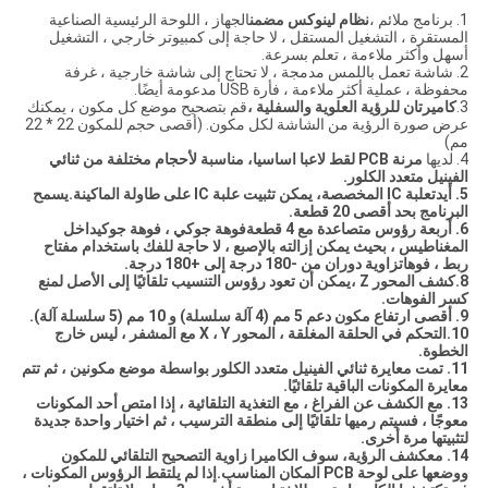
1. برنامج ملائم ،
نظام لينوكس مضمن
الجهاز ، اللوحة الرئيسية الصناعية
المستقرة ، التشغيل المستقل ، لا حاجة إلى كمبيوتر خارجي ، التشغيل
أسهل وأكثر ملاءمة ، تعلم بسرعة.
2. شاشة تعمل باللمس مدمجة ، لا تحتاج إلى شاشة خارجية ، غرفة
محفوظة ، عملية أكثر ملاءمة ، فأرة USB مدعومة أيضًا.
3.
كاميرتان للرؤية العلوية والسفلية ،
قم بتصحيح موضع كل مكون ، يمكنك
عرض صورة الرؤية من الشاشة لكل مكون. (أقصى حجم للمكون 22 * ​​22
مم)
4. لديها
مرنة PCB لقط لاعبا اساسيا
، مناسبة لأحجام مختلفة من ثنائي
الفينيل متعدد الكلور.
5. أيدت
علبة IC المخصصة
، يمكن تثبيت علبة IC على طاولة الماكينة.يسمح
البرنامج بحد أقصى 20 قطعة.
6. أربعة رؤوس متصاعدة مع 4 قطعة
فوهة جوكي ، فوهة جوكي
داخل
المغناطيس ، بحيث يمكن إزالته بالإصبع ، لا حاجة للفك باستخدام مفتاح
ربط ، فوهات
زاوية دوران من -180 درجة إلى +180 درجة.
8.
كشف المحور Z ،
يمكن أن تعود رؤوس التنسيب تلقائيًا إلى الأصل لمنع
كسر الفوهات.
9. أقصى ارتفاع مكون دعم 5 مم (4 آلة سلسلة) و 10 مم (5 سلسلة آلة).
10.
التحكم في الحلقة المغلقة ، المحور X ، Y مع المشفر ، ليس خارج
الخطوة.
11. تمت معايرة ثنائي الفينيل متعدد الكلور بواسطة موضع مكونين ، ثم تتم
معايرة المكونات الباقية تلقائيًا.
13. مع الكشف عن الفراغ ، مع التغذية التلقائية ، إذا امتص أحد المكونات
معوجًا ، فسيتم رميها تلقائيًا إلى منطقة الترسيب ، ثم اختيار واحدة جديدة
لتثبيتها مرة أخرى.
14. مع
كشف الرؤية
، سوف الكاميرا زاوية التصحيح التلقائي للمكون
ووضعها على لوحة PCB المكان المناسب.إذا لم يلتقط الرؤوس المكونات ،