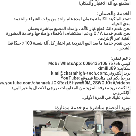
استمتع مع آلة الاختيار والمكان!
الخدمة والضمان:
تتمتع الماكينة الكاملة بضمان لمدة عام واحد من وقت الشراء والخدمة
مدى الحياة.
نحن نقدم دائمًا قطع غيار للآلة ، وإمداد المصنع مباشرة بضمان.
نحن نقدم خدمة Q / A ودعم استكشاف الأخطاء وإصلاحها وخدمة المشورة
الفنية عبر الإنترنت.
نحن نقدم خدمة ما بعد البيع الفردية.
تم اختبار كل آلة بنسبة 100٪ جيدًا قبل
الشحن.
دعم تقني:
كيمي Mob / WhatsApp: 0086135106 75756
سكايب: kimiliu89
بريد إلكتروني:
kimi@charmhigh-tech.com
مرحبا بكم في متابعتنا في
موقع YouTube
:
ww.youtube.com/channel/UCKRczL5Hywx59M_2SWGJOsA/videos
إذا كنت تريد معرفة المزيد من المعلومات ، يرجى الاتصال بنا عبر البريد
الإلكتروني.
سنرد عليك في المرة الأولى.
توريد المصنع مباشرة مع خدمة ممتازة: