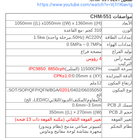
https://www.youtube.com/watch?v=Vj1I1Kiavtg
مواصفات CHM-551
الأبعاد
1050mm ((L) x1050mm ((W) x 1360mm ((H)
الوزن
310 كجم -مع القاعدة
إمدادات الطاقة
AC220V (50Hz،مرحلة واحدة) 1.5kw
إمدادات الهواء
0.5MPa ~ 0.7MPa
توليد الفراغ
مضخة فراغ
كمية رأس
4 رؤوس
التركيب
سرعة التثبيت
11500CPH (المثلى)
IPC9850: 8850cph
الدقة المتزايدة
(XY) ± 0.05mm؛
CPK≥1.0
ارتفاع المكون
12ملم
نوع المكون
0201
/0402/06035050/SOT/SOP/QFP/QFN/BGA،
الخ
(المقاوم/المكثف/الديود/الثلاثي/LED/IC، الخ)
سمك الـ PCB
0.6mm~3.5mm
حجم الـ PCB
350mm ((L) × 270mm ((W)
تغيير الفوهة
تغيير الفوهة التلقائي (مكتبة الفوهة ذات 13 فتحة)
نظام التحكم
كمبيوتر صناعي مدمج (نظام ويندوز)
مجهزة بشاشة لوحة مفاتيح وماوس