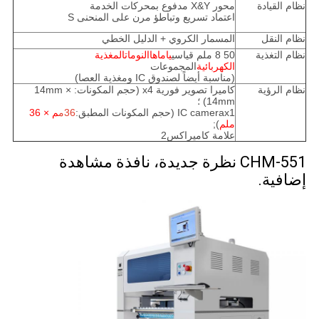
نظام القيادة
محور X&Y مدفوع بمحركات الخدمة
اعتماد تسريع وتباطؤ مرن على المنحنى S
نظام النقل
المسمار الكروي + الدليل الخطي
نظام التغذية
50 8 ملم قياسي
ياماها
النومات
المغذية
الكهربائية
المجموعات
(مناسبة أيضاً لصندوق IC ومغذية العصا)
نظام الرؤية
كاميرا تصوير فورية x4 (حجم المكونات: 14mm ×
14mm) ؛
IC camerax1 (حجم المكونات المطبق:
36
م
م × 36
ملم
);
علامة كاميراكس2
CHM-551 نظرة جديدة، نافذة مشاهدة
إضافية.