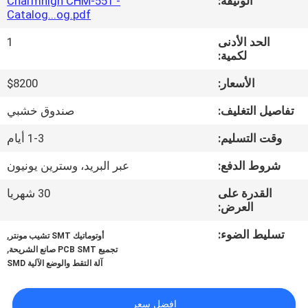
الوثيقة:
Charmhigh CHM-551 -
المصنع
Catalog...og.pdf
الحد الأدنى
1
مراقبة
لكمية:
الجودة
الأسعار:
$8200
تفاصيل التغليف:
صندوق خشبي
اتصل
وقت التسليم:
1-3 أيام
بنا
شروط الدفع:
عبر البريد، وسترين يونيون
أخبار
القدرة على
30 شهريا
العرض:
SHOPPING
تسليط الضوء:
,
أوتوماتيك SMT تشيب مونتر
,
تجميع PCB SMT صانع الشريحة
ON
آلة التقط والوضع الآلية SMD
LINE
افضل سعر