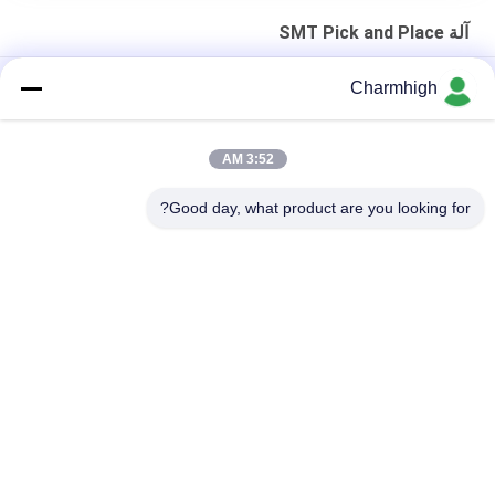
آلة SMT Pick and Place
الهيكل الحديدي الصلب 4-الرأس CHM-551P SMD اختيار ووضع آلة
Charmhigh
التصميم الضيق TC06 الدقة العالية الوحدة SMT اختيار ووضع آلة 6
رؤوس دعم 01005
3:52 AM
تشارم هاي TM08 PCBA التصنيع SMT جهاز وضع الشريحة CPK≥1.0
Good day, what product are you looking for?
فئات شعبية
جميع
آلة SMT Pick And 
خط إنتاج SMT
Place
فرن إعادة تدفق SMT
طابعة استنسل
آلة SMT الصغيرة
تغذية SMT