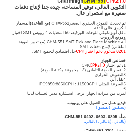
Charmhigh
CHM-551
CPK≥1.0
التكوين العالي، توفير المساحة، جيدة جدا لإنتاج دفعات
صغيرة مع استقرار عال.
تم تحديث النموذج العبقري الصغير
CHM-551 (مع القاعدة)
المسمار
الكروي عالي الدقة
ناقل أوتوماتيكي للوحات الورقية، 50 المغذيات 4 رؤوس SMT اختيار
وموقع الروبوت
آلة CHM-551 SMT Pick and Place Machine (مع تغيير الفوهة
التلقائي) لإنتاج دفعات SMT.
0201 مدعوم دعم اختبار CPK
حل اقتصادي لتجميع SMT.
خصائص الجهاز
1دعم اختبار CPK
CPK≥1.0
2. تغيير الفوهة التلقائي (13 مجموعة مكتبة الفوهة)
3التعويض الحراري
4نقل آلي
5السرعة المثلى:11500CPH ؛ IPC9850:8850CPH
6. ....
لمزيد من ميزات الجهاز، يرجى استشارة مدير الحساب لدينا
فيديو عمل من العميل على يوتيوب:
(تصفيق) (تصفيق)
صلّة CHM-551 0402، 0603، 0805:
(بالتالي، (بالتالي، (بالتالي،
تشغيل CHM-551 0201: