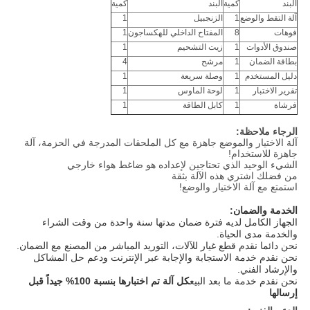
البند
كمية
البند
كمية
آلة التقط والوضع
1
الزنجبيل
1
فوهات
8
المفتاح الداخلي للهكساجون
1
صندوق الأدوات
1
زيت التشحيم
1
بطاقة الضمان
1
مرشح
4
دليل المستخدم
1
وصلة سريعة
1
تقرير الاختبار
1
لوحة الماوس
1
فرشاة
1
كابل الطاقة
1
الرجاء ملاحظة:
آلة الاختيار والموضع جاهزة مع كل الملحقات المدرجة في الحزمة، آلة
جاهزة للاستخدام!
الشيء الوحيد الذي تحتاجين لإعداده هو ضاغط هواء خارجي
من فضلك اشتري هذه الآلة بثقة
استمتع مع آلة الاختيار والوضع!
الخدمة والضمان:
الجهاز الكامل لديه فترة ضمان مدتها سنة واحدة من وقت الشراء
والخدمة مدى الحياة.
نحن دائما نقدم قطع غيار للآلات، التوريد المباشر من المصنع مع الضمان.
نحن نقدم خدمة الاستجابة والإجابة عبر الإنترنت ودعم حل المشاكل
والإرشاد الفني.
نحن نقدم خدمة ما بعد البيع
كل آلة تم اختبارها بنسبة 100% جيداً قبل
إرسالها