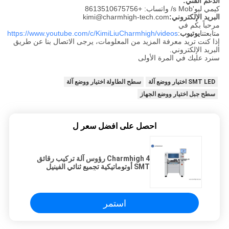
الدعم الفني:
كيمي ليو's Mob/ واتساب: +8613510675756
البريد الإلكتروني:
kimi@charmhigh-tech.com
مرحباً بكم في
متابعتنا
يوتيوب
:
https://www.youtube.com/c/KimiLiuCharmhigh/videos
إذا كنت تريد معرفة المزيد من المعلومات، يرجى الاتصال بنا عن طريق
البريد الإلكتروني.
سنرد عليك في المرة الأولى
SMT LED اختيار ووضع آلة
سطح الطاولة اختيار ووضع آلة
سطح جبل اختيار ووضع الجهاز
احصل على افضل سعر ل
Charmhigh 4 رؤوس آلة تركيب رقائق
SMT أوتوماتيكية تجميع ثنائي الفينيل
متعدد الكلور SMD آلة انتقاء ووضع
استمر