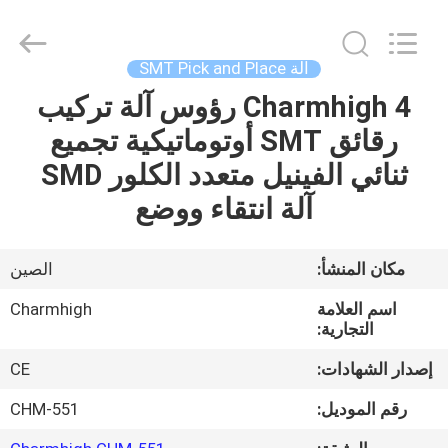
-
2026
CHARMHIGH
TECHNOLOGY
LIMITED.
آلة SMT Pick and Place
All
Rights
Reserved.
Charmhigh 4 رؤوس آلة تركيب
بيت
رقائق SMT أوتوماتيكية تجميع
منتجات
ثنائي الفينيل متعدد الكلور SMD
آلة انتقاء ووضع
مقاطع
الفيديو
مكان المنشأ:
الصين
اسم العلامة
Charmhigh
معلومات
التجارية:
عنا
إصدار الشهادات:
CE
رقم الموديل:
CHM-551
جولة