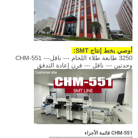
أوصي بخط إنتاج SMT:
3250 طابعة طلاء اللحام --- ناقل--- CHM-551
وحدتين --- ناقل --- فرن إعادة التدفق
CHM-551 قائمة الأجزاء