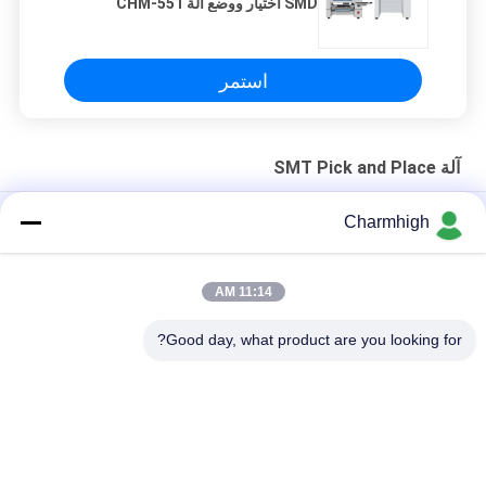
SMD اختيار ووضع آلة CHM-551
CPK≥1.0
استمر
آلة SMT Pick and Place
الهيكل الحديدي الصلب 4-الرأس CHM-551P SMD اختيار ووضع آلة
Charmhigh
التصميم الضيق TC06 الدقة العالية الوحدة SMT اختيار ووضع آلة 6
رؤوس دعم 01005
11:14 AM
تشارم هاي TM08 PCBA التصنيع SMT جهاز وضع الشريحة CPK≥1.0
Good day, what product are you looking for?
فئات شعبية
جميع
آلة SMT Pick And 
خط إنتاج SMT
Place