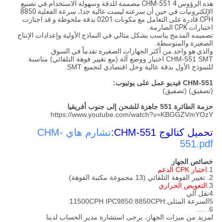
هذه الرؤوس 4 CHM-551 مصممة للدقة وسهولة الاستخدام في تصنيع
الإلكترونيات في حين أن سرعته ليست عالية جدا، سرعة الفعلية 8850
CPH.قادرة على التعامل مع مكونات 0201 بدقة ملحوظة و قد اجتازت
اختبارات CPK الصارمة.
تصميمه المدمج يناسب بشكل مثالي في النماذج الأولية وإعدادات الإنتاج
الصغيرة والمتوسطة.
والذي هو واحد من أكثر الجهازات الصغيرة تقدماً في السوق
CHM-551 SMT اختيار ووضع آلة (مع تغيير فوهة التلقائي) مناسبة
للنموذج الأول بدقة عالية و
حل اقتصادي لتجميع SMT.
CHM-551 فيديو عمل على يوتيوب:
(تصفيق) (تصفيق)
حزمة الطائرة 551 جاهزة للشحن إلى جنوب أفريقيا
https://www.youtube.com/watch?v=KBGGZVmYOzY
تحميل كتالوج CHM-551:
تشارم هاي CHM-
551.pdf
خصائص الجهاز
1.
اختبار CPK الدعم
2. تغيير الفوهة التلقائي (13 مجموعة مكتبة الفوهة)
3.
التعويض الحراري
4نقل آلي
5السرعة المثلى:11500CPH IPC9850:8850CPH
6. ....
لمزيد من ميزات الجهاز، يرجى استشارة مدير الحساب لدينا