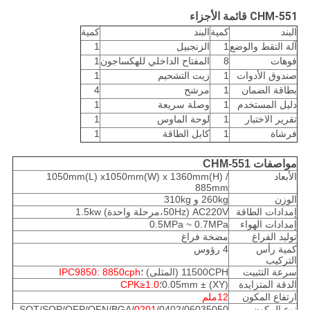
CHM-551 قائمة الأجزاء
البند
كمية
البند
كمية
آلة التقط والوضع
1
الزنجبيل
1
فوهات
8
المفتاح الداخلي للهكساجون
1
صندوق الأدوات
1
زيت التشحيم
1
بطاقة الضمان
1
مرشح
4
دليل المستخدم
1
وصلة سريعة
1
تقرير الاختبار
1
لوحة الماوس
1
فرشاة
1
كابل الطاقة
1
مواصفات CHM-551
الأبعاد
1050mm(L) x1050mm(W) x 1360mm(H) /
885mm
الوزن
260kg و 310kg
إمدادات الطاقة
AC220V (50Hz،مرحلة واحدة) 1.5kw
إمدادات الهواء
0.5MPa ~ 0.7MPa
توليد الفراغ
مضخة فراغ
كمية رأس
4 رؤوس
التركيب
سرعة التثبيت
11500CPH (المثلى) ؛
IPC9850: 8850cph
الدقة المتزايدة
(XY) ± 0.05mm؛
CPK≥1.0
ارتفاع المكون
12ملم
نوع المكون
0201
/0402/06035050/SOT/SOP/QFP/QFN/BGA،