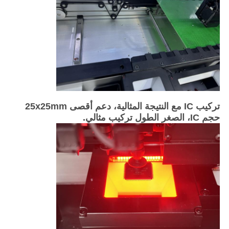
تركيب IC مع النتيجة المثالية، دعم أقصى 25x25mm
حجم IC، الصغر الطول تركيب مثالي.