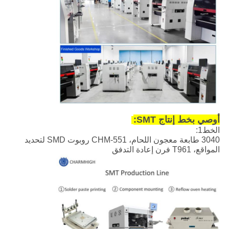
أوصي بخط إنتاج SMT:
الخط1:
3040 طابعة معجون اللحام، CHM-551 روبوت SMD لتحديد
المواقع، T961 فرن إعادة التدفق