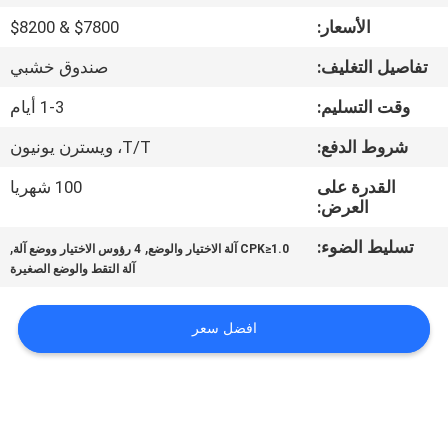
المصنع
الأسعار:
$7800 & $8200
تفاصيل التغليف:
صندوق خشبي
مراقبة
الجودة
وقت التسليم:
1-3 أيام
شروط الدفع:
T/T، ويسترن يونيون
اتصل
القدرة على
100 شهريا
بنا
العرض:
تسليط الضوء:
,
,
CPK≥1.0 آلة الاختيار والوضع
4 رؤوس الاختيار ووضع آلة
أخبار
آلة التقط والوضع الصغيرة
افضل سعر
SHOPPING
ON
LINE