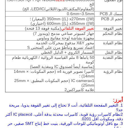
الخ
(المقاوم/المكثف/الديود/الثلاثي/LED/IC، الخ)
سمك الـ PCB
0.6mm~3.5mm
حجم الـ PCB
350mm ((L) x270mm ((W) (المعيار) ؛
600mm ((L) x350mm ((W) (اختياري)
تغيير الفوهة
تغيير الفوهة التلقائي
(مكتبة فوهة 13 فتحة)
نظام التحكم
جهاز كمبيوتر صناعي مدمج (ويندوز 7)
مجهزة بشاشة لوحة مفاتيح وماوس
نظام القيادة
محور X&Y مدفوع بمحركات الخدمة
اعتماد تسريع وتباطؤ مرن على المنحنى S
نظام النقل
المسمار الكروي + الدليل الخطي
نظام التغذية
50 ياماها 8 ملم القياسية الروائية / الكهربائية طعام
كومة
(مناسبة أيضاً لصندوق IC ومغذية العصا)
نظام الرؤية
كاميرا تصوير فورية x4 (حجم المكونات: 14mm ×
14mm) ؛
IC camerax1 (حجم المكونات المطبق: 25mm ×
25mm)
علامة كاميراكس2
أبرز:
1. التغيير المفجعة التلقائية، أنت لا تحتاج إلى تغيير الفوهة يدويا، مريحة
جدا!
2نظام كاميرات رؤية قوية، كاميرات محدثة بدقة أعلى، IC placecd أكثر
دقة، ومكونات أقل 0201.
3. مع ناقل أوتوماتيكي للوحات الورقية، بنيت خط إنتاج SMT صغير، حر