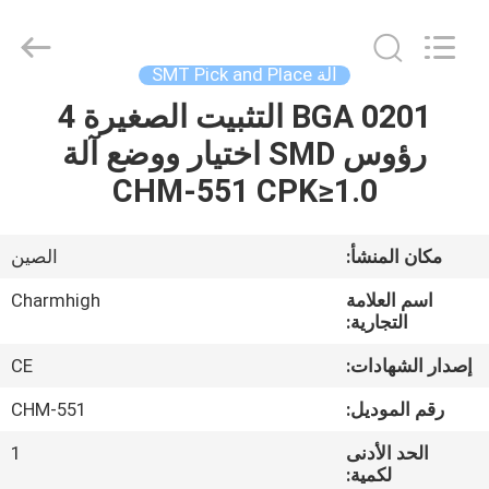
-
2026
CHARMHIGH
TECHNOLOGY
LIMITED.
آلة SMT Pick and Place
All
Rights
Reserved.
0201 BGA التثبيت الصغيرة 4
بيت
رؤوس SMD اختيار ووضع آلة
منتجات
CHM-551 CPK≥1.0
مقاطع
مكان المنشأ:
الصين
الفيديو
اسم العلامة
Charmhigh
التجارية:
معلومات
إصدار الشهادات:
CE
عنا
رقم الموديل:
CHM-551
الحد الأدنى
1
جولة
لكمية: