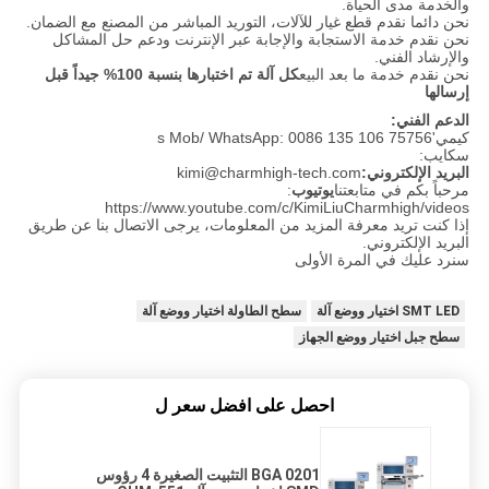
والخدمة مدى الحياة.
نحن دائما نقدم قطع غيار للآلات، التوريد المباشر من المصنع مع الضمان.
نحن نقدم خدمة الاستجابة والإجابة عبر الإنترنت ودعم حل المشاكل
والإرشاد الفني.
نحن نقدم خدمة ما بعد البيع
كل آلة تم اختبارها بنسبة 100% جيداً قبل
إرسالها
الدعم الفني:
كيمي's Mob/ WhatsApp: 0086 135 106 75756
سكايب:
البريد الإلكتروني:
kimi@charmhigh-tech.com
مرحباً بكم في متابعتنا
يوتيوب
:
https://www.youtube.com/c/KimiLiuCharmhigh/videos
إذا كنت تريد معرفة المزيد من المعلومات، يرجى الاتصال بنا عن طريق
البريد الإلكتروني.
سنرد عليك في المرة الأولى
SMT LED اختيار ووضع آلة
سطح الطاولة اختيار ووضع آلة
سطح جبل اختيار ووضع الجهاز
احصل على افضل سعر ل
0201 BGA التثبيت الصغيرة 4 رؤوس