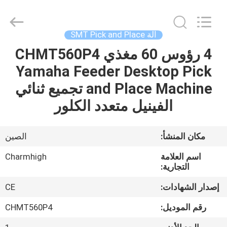
-
2026
CHARMHIGH
TECHNOLOGY
LIMITED.
آلة SMT Pick and Place
All
Rights
Reserved.
4 رؤوس 60 مغذي CHMT560P4
بيت
Yamaha Feeder Desktop Pick
منتجات
and Place Machine تجميع ثنائي
الفينيل متعدد الكلور
مقاطع
الفيديو
مكان المنشأ:
الصين
اسم العلامة
Charmhigh
معلومات
التجارية:
عنا
إصدار الشهادات:
CE
رقم الموديل:
CHMT560P4
جولة