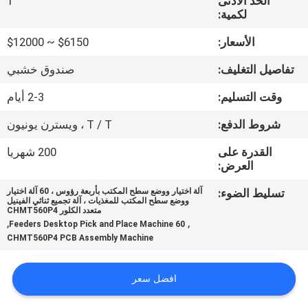
الحد الأدنى
1
المصنع
لكمية:
الأسعار:
$6150 ~ $12000
مراقبة
تفاصيل التغليف:
صندوق خشبي
الجودة
وقت التسليم:
2-3 أيام
اتصل
شروط الدفع:
T / T ، ويسترن يونيون
بنا
القدرة على
200 شهريا
العرض:
أخبار
تسليط الضوء:
آلة اختيار ووضع سطح المكتب بأربعة رؤوس ، 60 آلة اختيار
ووضع سطح المكتب للمغذيات ، آلة تجميع ثنائي الفينيل
متعدد الكلور CHMT560P4
,
,
60 Feeders Desktop Pick and Place Machine
SHOPPING
CHMT560P4 PCB Assembly Machine
ON
LINE
افضل سعر