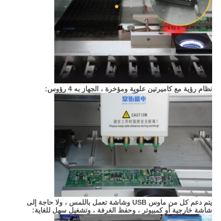
نظام رؤية مع كاميرتين علوية ومؤخرة ، الجهاز به 4 رؤوس:
يتم دعم كل من ماوس USB وشاشة تعمل باللمس ، ولا حاجة إلى
شاشة خارجية أو كمبيوتر ، وحفظ الغرفة ، وتشغيل سهل للغاية: