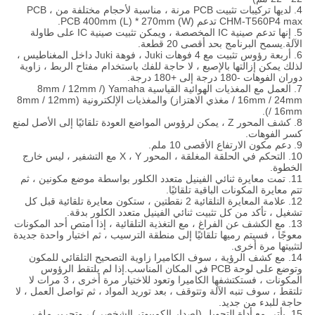
4. لديها تركيبات تثبيت PCB مرنة ، مناسبة لأحجام مختلفة من PCB ،
CHM-T560P4 max تدعم PCB 400mm (L) * 270mm (W).
5. إنها تدعم صينية IC المخصصة ، ويمكن تثبيت صينية IC على طاولة
الآلة.يسمح البرنامج بحد أقصى 20 قطعة.
6. أربعة رؤوس تثبيت مع 4 فوهات Juki ، فوهة Juki داخل المغناطيس ،
لذلك يمكن إزالتها بالإصبع ، لا حاجة للفك باستخدام مفتاح الربط ، زاوية
دوران الفوهات -180 درجة إلى +180 درجة.
7. العمل مع المغذيات الهوائية القياسية Yamaha (8mm / 12mm /
16mm / 24mm / مغذي الاهتزاز) والمغذيات الإلكترونية (8mm / 12mm
/ 16mm).
8. كشف المحور Z ، يمكن لرؤوس المواضع العودة تلقائيًا إلى الأصل لمنع
كسر الفوهات.
9. دعم مكون الارتفاع الأقصى 10 ملم.
10. التحكم في الحلقة المغلقة ، المحور X ، Y مع التشفير ، ليس خارج
الخطوة.
11. تمت معايرة ثنائي الفينيل متعدد الكلور بواسطة موضع مكونين ، ثم
تتم معايرة المكونات الباقية تلقائيًا.
12. علامة المعايرة التلقائية 2 نقطتين ، ستكون معايرة تلقائية قبل كل
تشغيل ، تأكد من كل تثبيت ثنائي الفينيل متعدد الكلور بدقة.
13. مع الكشف عن الفراغ ، مع التغذية التلقائية ، إذا امتص أحد المكونات
معوجًا ، فسيتم رميها تلقائيًا إلى منطقة الترسيب ، ثم اختيار واحدة جديدة
لتثبيتها مرة أخرى.
14. مع كشف الرؤية ، سوف الكاميرا زاوية التصحيح التلقائي للمكون
وتوضع على لوحة PCB في المكان المناسب.إذا لم يلتقط الرؤوس
المكونات ، فستكتشفها الكاميرا وتعود للاختيار مرة أخرى ، 3 مرات لا
تلتقط ، سوف تنبه الآلة وتتوقف ، بعد توريد المواد ، ثم تواصل العمل ، لا
حاجة للبدء من جديد.
15. يأتي مع أداة التحويل (إصدار الكمبيوتر الشخصي) ، وتحرير ملف