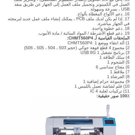
العمل في الكمبيوتر وتحميل ملف العمل إلى الجهاز عن طريق منفذ
USB ، بسرعة وسهولة.
16. دعم الألواح المغطاة بألواح.
17. إذا لم يكن لديك ملف PCB ، يمكنك إنشاء ملف عمل جديد لبرمجته
في الجهاز مباشرة.
18. دعم خطوة واحدة.
19. دعم قطع الأشرطة / المواد السائبة / مادة الأنبوب.
الملحقات القياسية لـ CHMT560P4:
1) آلة انتقاء ووضع CHMT560P4: 1
2) مجموع 4 قطع فوهة جوكي (حجم 503 ، 504 ، 505 ، 506)
3) برنامج تشغيل USB 8G 1
4) سلك الطاقة 1
5) الشحوم 1
6) مفتاح سداسي 6
7) ملاقط 1
8) الفرشاة 1
9) مجموعة حزام إضافية 1
10) قلم لشاشة تعمل باللمس 1
11) تركيبات لعلبة IC 4
100٪ صور حقيقية: