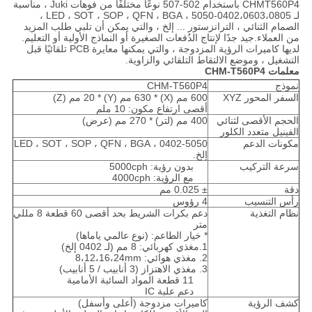
CHMT560P4 باستخدام 502-507 نوعًا مختلفًا من فوهات Juki ، مناسبة
لـ 0402،0603،0805-5050 ، LED ، SOT ، SOP ، QFN ، BGA ،
الصمام الثنائي ، الترانزستور ... إلخ ، والتي يمكن أن تلبي طلب المزيد
من العملاء.جيد جدًا لإنتاج الدُفعات الصغيرة أو النماذج الأولية أو التعليم.
لديها كاميرات الرؤية المزدوجة ، والتي يمكنها معايرة PCB تلقائيًا قبل
التشغيل ، وموضع الالتقاط التلقائي والزاوية.
معلمات CHM-T560P4
نموذج
CHM-T560P4
السفر المحور XYZ
600 مم (X) * 630 مم (Y) * 20 مم (Z)
أقصى ارتفاع مكون: 10 ملم
الحجم الأقصى لثنائي
400 مم (لتر) * 270 مم (عرض)
الفينيل متعدد الكلور
مكونات الدعم
0402-5050 ، LED ، SOT ، SOP ، QFN ، BGA
إلخ.
سرعة التركيب
بدون رؤية: 5000cph
مع الرؤية: 4000cph
دقة
± 0.025 مم
رأس التنسيب
4 رؤوس
نظام التغذية
دعم بكرات الشريط بحد أقصى 60 قطعة 8 مللي
متر
* خيار الطاعم: (نوع عالمي ياماها)
1.مغذي كهربائي: 8 مم (لـ 0402 إلخ)
2. مغذي هوائي: 8،12،16،24mm
3. مغذي الاهتزاز (3 أنابيب / 5 أنابيب)
11 قطعة المواد السائبة الأمامية
دعم علبة IC
كشف الرؤية
كاميرات مزدوجة (أعلى وأسفل)