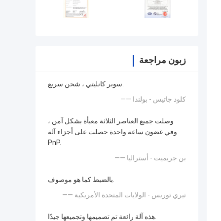
زبون مراجعة
سوبر كانليتي ، شحن سريع.
—— كلود جاتيس - بولندا
وصلت جميع العناصر الثلاثة معبأة بشكل آمن ،
وفي غضون ساعة واحدة حصلت على أجزاء آلة
PnP.
—— بن جريميت - أستراليا
بالضبط كما هو موصوف.
—— تيري توريس - الولايات المتحدة الأمريكية
هذه آلة رائعة تم تصميمها وتجميعها جيدًا.