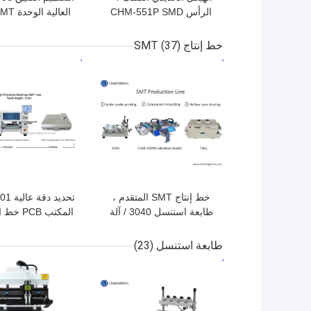
الرأس CHM-551P SMD
اختيار ووضع آلة
ووضع آلة 
01005
خط إنتاج SMT
(37)
افضل سعر
افضل سعر
خط إنتاج SMT المتقدم ،
طابعة استنسل 3040 / آلة
CHMT48VB Pnp / فرن
رؤوس 1 SMD
إنحسر T961
اختيار ومكانة آلة 
طابعة استنسل
(23)
أخرى الفرن T962C
افضل سعر
افضل سعر