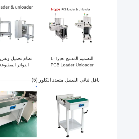
افضل سعر
افضل سعر
التصميم المدمج L-Type
نظام تحميل وتفري
PCB Loader Unloader
لخط إنتاج SMT لتحميل
أوتوماتيكي بالكامل
المجلات
تحكم PLC و
ناقل ثنائي الفينيل متعدد الكلور
(5)
SMEMA
افضل سعر
افضل سعر