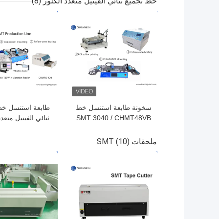
خط تجميع ثنائي الفينيل متعدد الكلور
(8)
Mounter
افضل سعر
افضل سعر
سخونة طابعة استنسل خط
طابعة استنسل خط
SMT 3040 / CHMT48VB
ثنائي الفينيل متعدد
SMT Pnp آلة / فرن إنحسار
420
ملحقات SMT
(10)
إنحسر
افضل سعر
افضل سعر