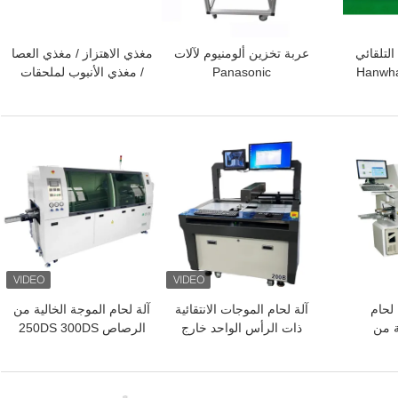
قطاع شريط SMT التلقائي
عربة تخزين ألومنيوم لآلات
مغذي الاهتزاز / مغذي العصا
CHM-9 لآلات Hanwha
Panasonic
/ مغذي الأنبوب لملحقات
Charmhigh CHMT36VA
CM402/602/NPM SMT
Pi
48VA 48VB SMT
Pick and Place
افضل سعر
افضل سعر
PC آلة لحام
آلة لحام الموجات الانتقائية
آلة لحام الموجة الخالية من
ة من
ذات الرأس الواحد خارج
الرصاص 250DS 300DS
PC250 ،
الموقع التحكم في الكمبيوتر
350DS مع ناقل أوتوماتيكي
PC300
الصناعي 200B
لخط إنتاج PCB DIP