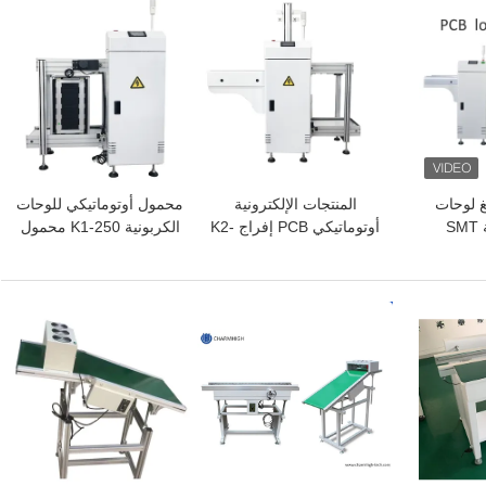
افضل سعر
افضل سعر
غ لوحات
المنتجات الإلكترونية
محمول أوتوماتيكي للوحات
الدوائر المطبوعة SMT
أوتوماتيكي PCB إفراج K2-
الكربونية K1-250 محمول
 مع نظام
250 SMT مجلة محمل
مجلة SMT لخط إنتاج SMT
توافق واجهة
لخط التجميع SMT
افضل سعر
افضل سعر