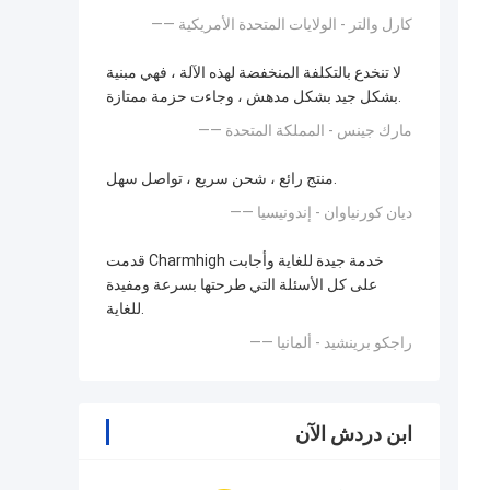
—— كارل والتر - الولايات المتحدة الأمريكية
لا تنخدع بالتكلفة المنخفضة لهذه الآلة ، فهي مبنية
بشكل جيد بشكل مدهش ، وجاءت حزمة ممتازة.
—— مارك جينس - المملكة المتحدة
منتج رائع ، شحن سريع ، تواصل سهل.
—— ديان كورنياوان - إندونيسيا
قدمت Charmhigh خدمة جيدة للغاية وأجابت
على كل الأسئلة التي طرحتها بسرعة ومفيدة
للغاية.
—— راجكو برينشيد - ألمانيا
ابن دردش الآن