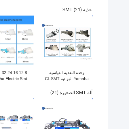
مع تحكم PC 6 مناطق
درجة الحرارة ومجال
300mm آلة لح
تغذية SMT
(21)
تسخين 2200 * 350 مم
الساخن
افضل سعر
افضل سعر
لللحام SMT
وحدة التغذية القياسية
m
Yamaha الهوائية CL SMT
a Electric Smt
مقاس 8 مم 12 مم 16 مم
Feeder لآ
24 مم من النوع العالمي
and Place
آلة SMT الصغيرة
(21)
افضل سعر
افضل سعر