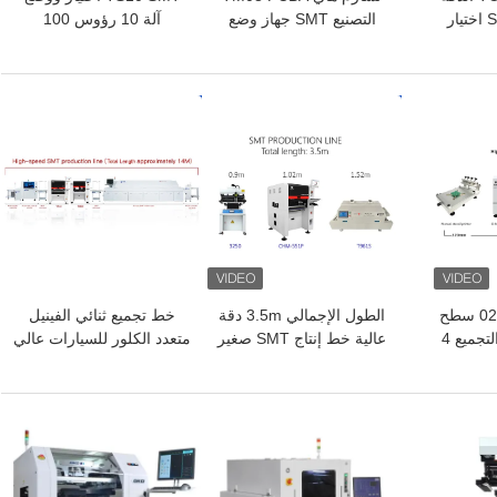
العالية الوحدة SMT اختيار
التصنيع SMT جهاز وضع
آلة 10 رؤوس 100
6 رؤوس دعم
الشريحة CPK≥1.0
المغذيات 01005 دعم عالية
السرعة
افضل سعر
افضل سعر
تحديد دقة عالية 0201 سطح
الطول الإجمالي 3.5m دقة
خط تجميع ثنائي الفينيل
المكتب PCB خط التجميع 4
عالية خط إنتاج SMT صغير
متعدد الكلور للسيارات عالي
CHM-55
0201، BGA، IC 144pin
الأداء لتصنيع الإلكترونيات
تدفق مرة
افضل سعر
افضل سعر