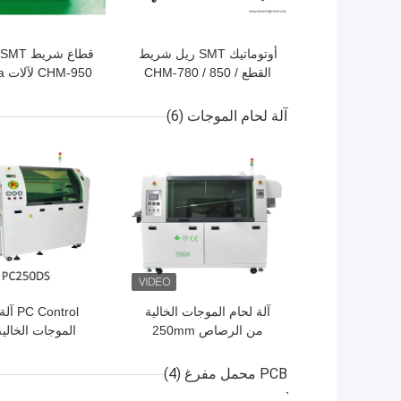
أوتوماتيك SMT ريل شريط
القطع CHM-780 / 850 /
50
950 حزام قطع آلة
ck and Place
آلة لحام الموجات
(6)
افضل سعر
افضل سعر
آلة لحام الموجات الخالية
 Control
من الرصاص 250mm
الموجات الخالي
عرض PCB خط إنتاج DIP
الرصاص DS
DS ، PC350DS
PCB محمل مفرغ
(4)
لخط إنتاج PCB DIP