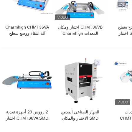
Char نماذج سطح
CHMT36VB اختيار ومكان
Charmhigh CHMT36VA
المكتب SMT SMD اختيار
المعدات Charmhigh
آلة انتقاء ووضع سطح
ووضع آلة ، آلة صغيرة PCB
لتجميع ثنائي الفينيل متعدد
المكتب 0402-5050 SOP
الكلور
QFN
افضل سعر
افضل سعر
5 مغذيات
الجهاز الصناعي المدمج
2 رؤوس 29 أجهزة تغذية
CHMT4
SMD الاختيار والمكان
CHMT36VA SMD اختيار
SMD P
TC06 صانع الشريحة لخط
ووضع آلة + كاميرتين CCD
Robot 
تجميع PCB
+ جهاز كمبيوتر خارجي