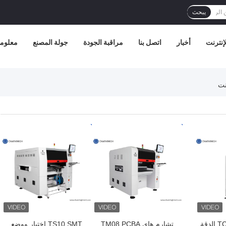
يبحث
إنترنت
أخبار
اتصل بنا
مراقبة الجودة
جولة المصنع
معلوما
افضل سعر
افضل سعر
التصميم الضيق TC06 الدقة
تشارم هاي TM08 PCBA
TS10 SMT اختيار ووضع