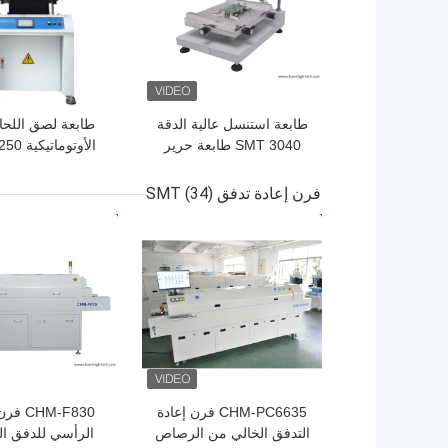
طابعة استنسل عالية الدقة
طابعة لصق اللحا
3040 SMT طابعة حرير
يدويًا خط إنتاج SMT
مم
فرن إعادة تدفق SMT
(34)
افضل سعر
افضل سعر
CHM-PC6635 فرن إعادة
التدفق الخالي من الرصاص