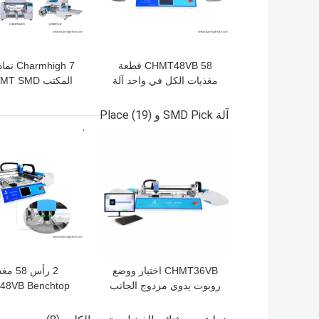
CHMT48VB 58 قطعة
mhigh 7
مغذيات الكل في واحد آلة
Charmhigh سطح المكتب
اختيار ووضع آلة SMT آلة
بالقطع
آلة SMD Pick و Place
(19)
صغيرة
افضل سعر
افضل سعر
CHMT36VB اختيار ووضع
2 رأس 8
روبوت يدوي مزدوج الجانب
8VB Benchtop
58 مغذي SMT الجمعية
ick and Place
All in one Chip