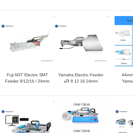
مناطق دموية 1400 *
(أعلى 6 + أسفل 6) 2200 *
الرصاص 8 مناطق حديد
ام الهواء
350mm SMT آلة لحام
أوتوماتيكي كامل + تحكم
إعادة التدفق
الكمبيوتر 3150x500mm
افضل سعر
افضل سعر
Fuji NXT Electric SMT
Yamaha Electric Feeder
8 12 16 24 32 44m
Yamah
8 12 16 24mm لآلة
Feeder 8/12/16 / 24mm
لة YV YG Pick
التقطيع والمكان DIY ، آلة
لـ Charmhigh CHM-
Charmhigh SMT
860861863 آلة الانتقاء
والمكان
افضل سعر
افضل سعر