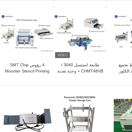
افضل سعر
افضل سعر
 تجميع
طابعة استنسل 3040 /
4 رؤوس SMT Chip
 الكلور
CHMT48VB + وحدة تغذية
Mounter Stencil Printing
صغيرة 3040 ، آلة Smt
اهتزاز ، خط تجميع SMT
T962C إنحسر فرن ثنائي
CHMT36VA ، 420 فرن
PCB / فرن إنحسار BRT-
الفينيل متعدد الكلور خط
420
التجميع
افضل سعر
افضل سعر