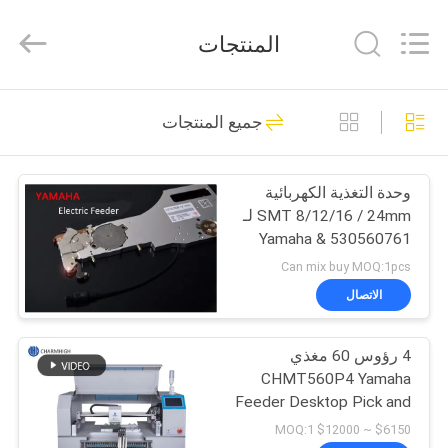
-
2026
CHARMHIGH
المنتجات
TECHNOLOGY
LIMITED.
All
Rights
Reserved.
بيت
72
جميع المنتجات
آلة SMT Pick and
منتجات
Place
وحدة التغذية الكهربائية
SMT 8/12/16 / 24mm لـ
مقاطع
530560761 & Yamaha
الفيديو
YG12 YG200 YG100
Can mix buy MOQ:1pcs
YV100XG YV100XE
الاتصال
YV100II
35
معلومات
4 رؤوس 60 مغذي
عنا
خط إنتاج SMT
CHMT560P4 Yamaha
Feeder Desktop Pick and
جولة
Place Machine تجميع
$6150 ~ $12000 MOQ:1