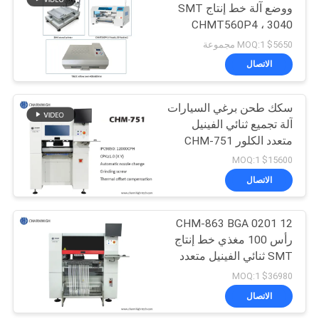
ووضع آلة خط إنتاج SMT
CHMT560P4 ، 3040
19
الطابعة ، T962C فرن
$5650 MOQ:1 مجموعة
إعادة التدفق
الاتصال
آلة SMD Pick و Place
سكك طحن برغي السيارات
آلة تجميع ثنائي الفينيل
متعدد الكلور CHM-751
Charmhigh 6 رؤوس
$15600 MOQ:1
الاتصال
8
خط تجميع ثنائي
CHM-863 BGA 0201 12
رأس 100 مغذي خط إنتاج
الفينيل متعدد الكلور
SMT ثنائي الفينيل متعدد
الكلور
$36980 MOQ:1
الاتصال