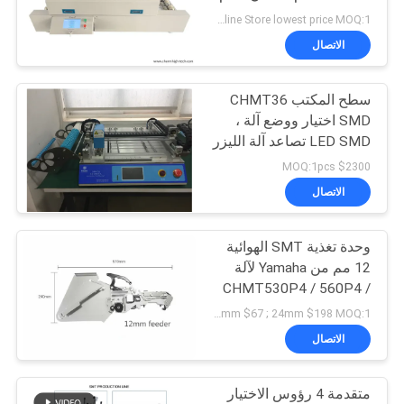
خريطة
شاشة لمس، 5 مناطق
See Online Store lowest price MOQ:1
حرارة
الموقع
الاتصال
21
سطح المكتب CHMT36
سياسة
تغذية SMT
SMD اختيار ووضع آلة ،
الخصوصية
LED SMD تصاعد آلة الليزر
لتحديد المواقع SMT آلة
$2300 MOQ:1pcs
صغيرة
الاتصال
وحدة تغذية SMT الهوائية
21
12 مم من Yamaha لآلة
CHMT530P4 / 560P4 /
آلة SMT الصغيرة
761 Smt Pnp
8mm $50; 12mm &16mm $67 ; 24mm $198 MOQ:1
الاتصال
متقدمة 4 رؤوس الاختيار