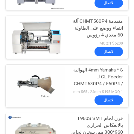
ثنائي الفينيل متعدد الكلور
المصنع
الاتصال
متقدمة CHMT560P4 آلة
مراقبة
23
انتقاء ووضع على الطاولة
الجودة
60 مغذي 4 رؤوس
طابعة استنسل
$6200 MOQ:1
اتصل
الاتصال
بنا
8 * 4mm Yamaha الهوائية
CL Feeder لـ
أخبار
CHMT530P4 / 560P4 /
34
510/761 Charmhigh smt
8mm $50; 12mm &16mm $68 ; 24mm $198 MOQ:1
SHOPPING
الاتصال
فرن إعادة تدفق SMT
ON
فرن لحام T960S SMT
LINE
بالانعكاس الحراري
960*300 مم، سخان لحام،