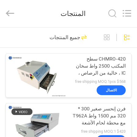
-
2026
CHARMHIGH
المنتجات
TECHNOLOGY
LIMITED.
All
Rights
Reserved.
بيت
72
جميع المنتجات
آلة SMT Pick and
منتجات
Place
CHMRO-420 سطح
المكتب 2500 واط سخان
مقاطع
IC ، خالية من الرصاص ،
الفيديو
هواء ساخن ، فرن إعادة
$568 free shipping MOQ:1pcs
التدفق بالأشعة تحت
الاتصال
الحمراء
35
معلومات
فرن إنحسر صغير 300 *
عنا
خط إنتاج SMT
320 مم 1500 واط T962A
مع محطة لحام الأشعة
جولة
تحت الحمراء سخان IC
$420 free shipping MOQ:1