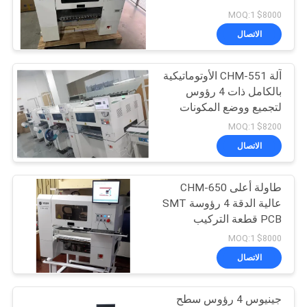
خريطة
$8000 MOQ:1
الموقع
الاتصال
21
آلة CHM-551 الأوتوماتيكية
سياسة
تغذية SMT
بالكامل ذات 4 رؤوس
الخصوصية
لتجميع ووضع المكونات
السطحية (SMT) بحجم
$8200 MOQ:1
0201، تغيير تلقائي
الاتصال
للفوهات
طاولة أعلى CHM-650
21
عالية الدقة 4 رؤوسة SMT
PCB قطعة التركيب
آلة SMT الصغيرة
$8000 MOQ:1
الاتصال
جينيوس 4 رؤوس سطح