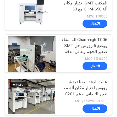
المكتب SMT اختيار مكان
آلة CHM-650 مع 50
19
المغذيات
$8000 MOQ:1
الاتصال
آلة SMD Pick و Place
Charmhigh TC06 آلة انتقاء
ووضع 6 رؤوس حل SMT
صغير الحجم وعالي الدقة
$18000 MOQ:1
الاتصال
8
خط تجميع ثنائي
عالية الدقة الصناعية 4
رؤوس اختيار مكان آلة مع
الفينيل متعدد الكلور
تغيير التلقائي، دعم 0201
BGA
$7800~$8200 MOQ:1
الاتصال