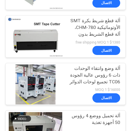
العادم
المصنع
الاتصال
آلة قطع شريط بكرة SMT
مراقبة
23
الأوتوماتيكية CHM-780،
الجودة
آلة قطع الشريط بدون
طابعة استنسل
استخدام اليدين لآلة
$1380 free shipping MOQ:1
الالتقاط والوضع SMT
اتصل
الاتصال
بنا
آلة وضع وانتقاء الوحدات
ذات 6 رؤوس عالية الجودة
أخبار
TC06 تجميع لوحات الدوائر
34
المطبوعة أوتوماتيكي
$16000 MOQ:1
بالكامل
SHOPPING
الاتصال
فرن إعادة تدفق SMT
ON
آلة تحميل ووضع 4 رؤوس
LINE
50 أجهزة تغذية